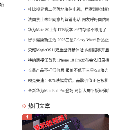
开始
发DMS
杜比视界第二代落地海信电视，居家观影体验
能迎来哪些升级？
法国禁止未经同意的营销电话 网友呼吁国内跟
进
华为Mate 80上架1TB版本 不怕存储不够用了
智享健康新生活 2026三星Galaxy Watch新品正
式开售
荣耀MagicOS11双重塑流畅体验 内测招募开启
特纳斯接任首秀 iPhone 18 Pro发布会依旧录播
长鑫产品不打低价牌 报价不低于三星/SK海力
士
领克失速：40%跌幅背后，品牌价值正在被稀
释
全新华为MatePad Pro登场 刷新大屏平板轻薄纪
录
热门文章