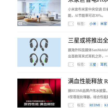
小米宣布米家中央空调 巨省
能，AI节能率可达30%。
标签：
小米
|
米家
三星或将推出全
据海外科技媒体SamMobi
出首款耳夹式耳机之外，
标签：
三星
|
耳机
满血性能释放 RED
据REDMI品牌卢伟冰披露，
8至尊版处理器，综合性能跑
标签：
REDMI
|
K