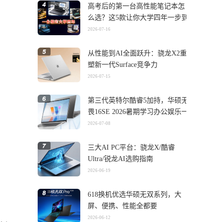
高考后的第一台高性能笔记本怎
么选？这5款让你大学四年一步到
位
2026-07-16
从性能到AI全面跃升：骁龙X2重
塑新一代Surface竞争力
2026-07-15
第三代英特尔酷睿5加持，华硕无
畏16SE 2026暑期学习办公娱乐一
机搞定
2026-07-08
三大AI PC平台：骁龙X/酷睿
Ultra/锐龙AI选购指南
2026-06-19
618换机优选华硕无双系列，大
屏、便携、性能全都要
2026-06-12