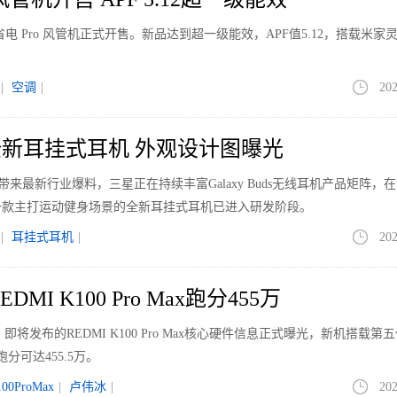
电 Pro 风管机正式开售。新品达到超一级能效，APF值5.12，搭载米家
|
空调
|
202
新耳挂式耳机 外观设计图曝光
le带来最新行业爆料，三星正在持续丰富Galaxy Buds无线耳机产品矩阵，
一款主打运动健身场景的全新耳挂式耳机已进入研发阶段。
|
耳挂式耳机
|
202
MI K100 Pro Max跑分455万
即将发布的REDMI K100 Pro Max核心硬件信息正式曝光，新机搭载第
分可达455.5万。
100ProMax
|
卢伟冰
|
202