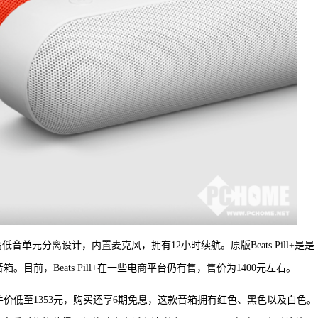
高低音单元分离设计，内置麦克风，拥有12小时续航。原版Beats Pill+是是
音箱。目前，Beats Pill+在一些电商平台仍有售，售价为1400元左右。
售卖，到手价低至1353元，购买还享6期免息，这款音箱拥有红色、黑色以及白色。