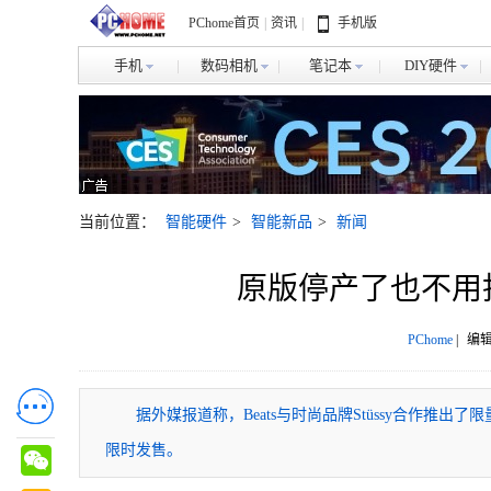
PChome首页
|
资讯
|
手机版
手机
数码相机
笔记本
DIY硬件
当前位置：
智能硬件
>
智能新品
>
新闻
原版停产了也不用担心
PChome
|
编辑
据外媒报道称，Beats与时尚品牌Stüssy合作推出了限量
限时发售。