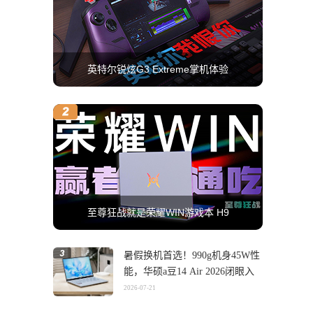
英特尔锐炫G3 Extreme掌机体验
至尊狂战就是荣耀WIN游戏本 H9
暑假换机首选！990g机身45W性
能，华硕a豆14 Air 2026闭眼入
2026-07-21