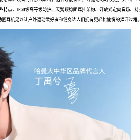
以上这些特点，IP68级高等级防护、天鹅颈稳固耳挂架构、开放式定向音场、持
ZONE悦动圈耳机足以让户外运动爱好者和健身达人们拥有更轻松愉悦的挥汗过程