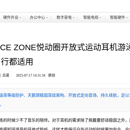
硬件外设
办公中心
数字家电
智能电视
智能硬件
ANCE ZONE悦动圈开放式运动耳机游
行都适用
: 吕昊
2025-07-17 14:31:34
原创
拥有IP68级高等级防护、天鹅颈稳固耳挂架构、开放式定向音场、持久续航，足以
。
练的时候少不了音乐的陪伴。对于耳机的需求除了佩戴要舒适稳固之外，
能感知环境音的开放式聆听，这样才能保证户外运动的时候更加安全。全