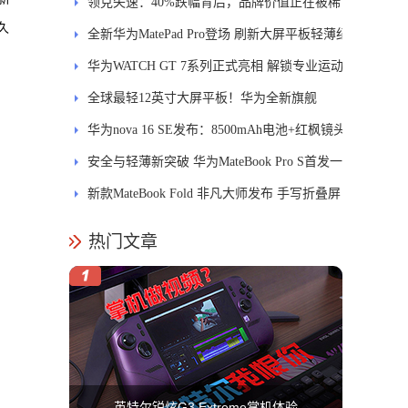
士
领克失速：40%跌幅背后，品牌价值正在被稀
久
释
全新华为MatePad Pro登场 刷新大屏平板轻薄纪
。
录
华为WATCH GT 7系列正式亮相 解锁专业运动
新体验
全球最轻12英寸大屏平板！华为全新旗舰
MatePad Pro正式发布
华为nova 16 SE发布：8500mAh电池+红枫镜头
安全与轻薄新突破 华为MateBook Pro S首发一
区双像素技术防窥屏
新款MateBook Fold 非凡大师发布 手写折叠屏
引领PC交互新体验
热门文章
英特尔锐炫G3 Extreme掌机体验