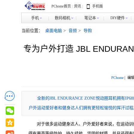
PChome首页
|
资讯
|
手机版
手机
数码相机
笔记本
DIY硬件
当前位置：
桌面电脑
>
音频
>
导购
专为户外打造 JBL ENDUR
PChome
|
编辑
全新的JBL ENDURANCE ZONE悦动圈耳机
户外运动爱好者和健身达人们拥有更轻松愉悦的挥汗过程
对于很多运动健身达人、户外爱好者来说，在运动训
得有更高等级防护、持久续航、坚固的材质，并且还得有