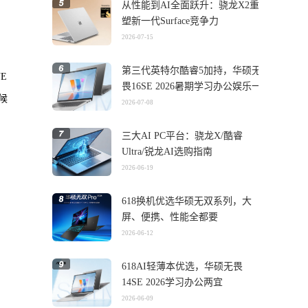
从性能到AI全面跃升：骁龙X2重
塑新一代Surface竞争力
2026-07-15
第三代英特尔酷睿5加持，华硕无
E
畏16SE 2026暑期学习办公娱乐一
候
机搞定
2026-07-08
三大AI PC平台：骁龙X/酷睿
Ultra/锐龙AI选购指南
2026-06-19
618换机优选华硕无双系列，大
屏、便携、性能全都要
2026-06-12
618AI轻薄本优选，华硕无畏
14SE 2026学习办公两宜
2026-06-09