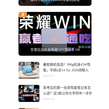
至尊狂战就是荣耀WIN游戏本 H9
暑假换机首选！990g机身45W性
能，华硕a豆14 Air 2026闭眼入
2026-07-21
高考后的第一台高性能笔记本怎
么选？这5款让你大学四年一步到
位
2026-07-16