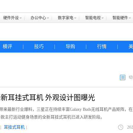
硬件外设
办公中心
数字家电
智能电视
智能硬件
横评
|
技巧
|
导购
|
行情
|
切
新耳挂式耳机 外观设计图曝光
le带来最新行业爆料，三星正在持续丰富Galaxy Buds无线耳机产品矩阵，
一款主打运动健身场景的全新耳挂式耳机已进入研发阶段。
|
耳挂式耳机
|
202