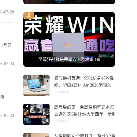
6-07-28
月7号开
至尊狂战就是荣耀WIN游戏本 H9
6-07-24
暑假换机首选！990g机身45W性
能，华硕a豆14 Air 2026闭眼入
2026-07-21
下降
高考后的第一台高性能笔记本怎
么选？这5款让你大学四年一步到
6-07-23
位
2026-07-16
从性能到AI全面跃升：骁龙X2重