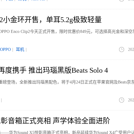
Clip2小金环开售，单耳5.2g极致轻量
PPO Enco Clip2今天正式开售，限时优惠价849元，可选择高光金和深
OPPO
|
耳机
|
202
E再度携手 推出玛瑙黑版Beats Solo 4
Solo 4重磅登场，全新推出玛瑙黑配色，将于4月24日正式在苹果官网及Beats
|
202
X5悦彰音箱正式亮相 声学体验全面进阶
—华为Sound X5悦彰音箱正式亮相，新品延续华为Sound X4广受用户