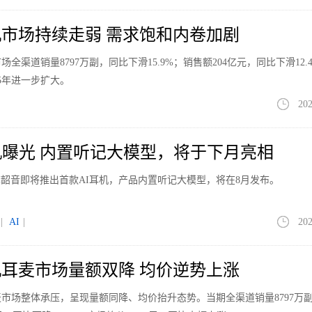
耳机市场持续走弱 需求饱和内卷加剧
场全渠道销量8797万副，同比下滑15.9%；销售额204亿元，同比下滑12.
5年进一步扩大。
202
机曝光 内置听记大模型，将于下月亮相
韶音即将推出首款AI耳机，产品内置听记大模型，将在8月发布。
|
AI
|
202
耳麦市场量额双降 均价逆势上涨
耳麦市场整体承压，呈现量额同降、均价抬升态势。当期全渠道销量8797万