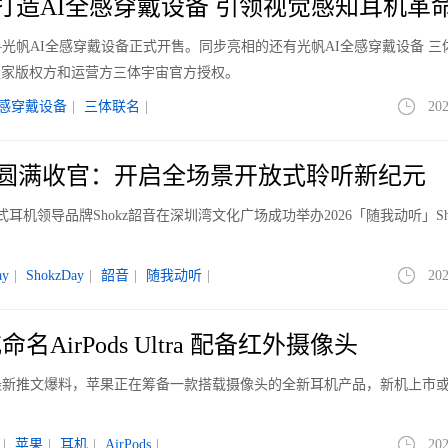
打造AI全感穿戴设备 引领视觉感知耳机革
光帆AI全感穿戴设备正式开售。同步亮相的还有光帆AI全感穿戴设备 三
独家版权方和运营方三体宇宙官方授权。
全感穿戴设备
|
三体联名
|
202
kz Day圆满收官：开启全场景开放式聆听新纪元
放式耳机领导品牌Shokz韶音在深圳湾文化广场成功举办2026「随我动听」Sh
ay
|
ShokzDay
|
韶音
|
随我动听
|
202
AirPods Ultra 配备红外摄像头
最新推文爆料，苹果正在筹备一款搭载摄像头的全新耳机产品，新机上市
|
苹果
|
耳机
|
AirPods
|
202