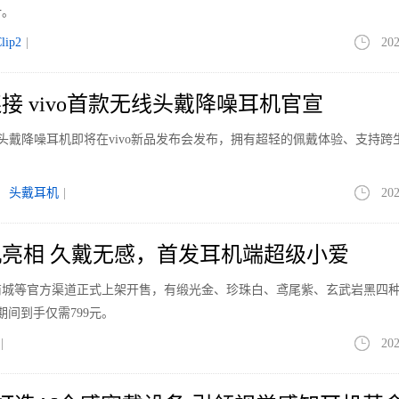
计。
lip2
|
202
接 vivo首款无线头戴降噪耳机官宣
款无线头戴降噪耳机即将在vivo新品发布会发布，拥有超轻的佩戴体验、支持跨
|
头戴耳机
|
202
亮相 久戴无感，首发耳机端超级小爱
商城等官方渠道正式上架开售，有缎光金、珍珠白、鸢尾紫、玄武岩黑四
期间到手仅需799元。
|
202