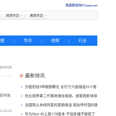
欢迎您访问PChome.net
视频专区
美图专区
美图
|
专访
|
视频
|
行业
换到列表
热搜
最新快讯
方程豹钛9申报图曝光 全尺寸六座插混SUV首
iphone
在即将推
发DMS
杜比视界第二代落地海信电视，居家观影体验
金立
能迎来哪些升级？
法国禁止未经同意的营销电话 网友呼吁国内跟
佳能
6-08-02
进
华为Mate 80上架1TB版本 不怕存储不够用了