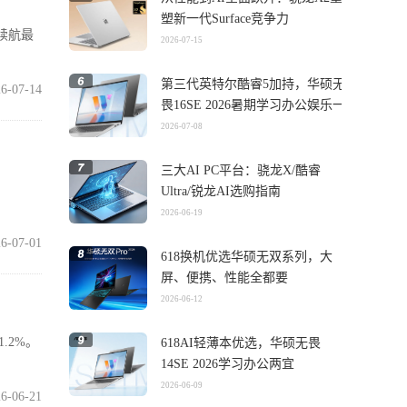
塑新一代Surface竞争力
合续航最
2026-07-15
第三代英特尔酷睿5加持，华硕无
6-07-14
畏16SE 2026暑期学习办公娱乐一
机搞定
2026-07-08
三大AI PC平台：骁龙X/酷睿
Ultra/锐龙AI选购指南
2026-06-19
6-07-01
618换机优选华硕无双系列，大
屏、便携、性能全都要
2026-06-12
.2%。
618AI轻薄本优选，华硕无畏
14SE 2026学习办公两宜
2026-06-09
6-06-21