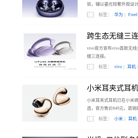
验，辅以鎏光轻奢外观设
标签：
华为
|
FreeC
跨生态无缝三连
vivo官方宣布vivo首
缝三连接。
标签：
vivo
|
耳机
小米耳夹式耳机
小米耳夹式耳机已在小米
选，官方售价849元，首销
标签：
小米
|
耳机