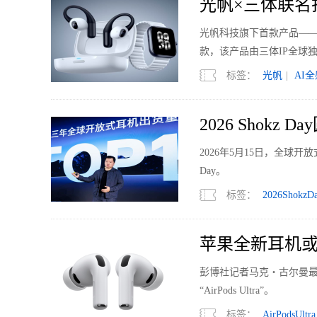
光帆×三体联名
光帆科技旗下首款产品——
款，该产品由三体IP全球
标签：
光帆
|
AI
2026 Sho
2026年5月15日，全球开
Day。
标签：
2026ShokzD
苹果全新耳机或命名
彭博社记者马克・古尔曼
“AirPods Ultra”。
标签：
AirPodsUltra