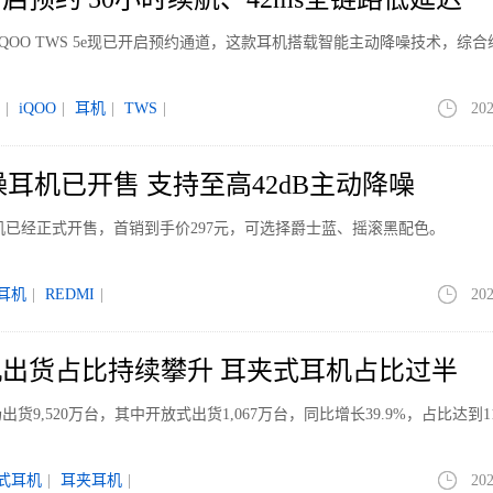
iQOO TWS 5e现已开启预约通道，这款耳机搭载智能主动降噪技术，综
|
iQOO
|
耳机
|
TWS
|
202
噪耳机已开售 支持至高42dB主动降噪
耳机已经正式开售，首销到手价297元，可选择爵士蓝、摇滚黑配色。
耳机
|
REDMI
|
202
出货占比持续攀升 耳夹式耳机占比过半
出货9,520万台，其中开放式出货1,067万台，同比增长39.9%，占比达到11
式耳机
|
耳夹耳机
|
202