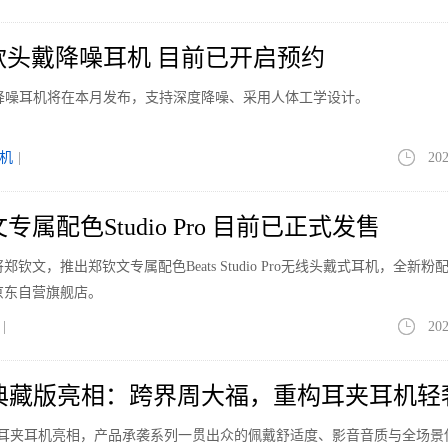
首款头戴降噪耳机 目前已开启预约
戴降噪耳机将在本月发布，支持深度降噪、采用人体工学设计。
机
|
202
文专属配色Studio Pro 目前已正式发售
将郑钦文，推出郑钦文专属配色Beats Studio Pro无线头戴式耳机，全新粉
s京东自营旗舰店。
|
202
ip 2典藏版亮相：跨界周大福，重构耳夹耳机
p 2典藏版耳夹耳机亮相，产品承袭系列一贯出众的佩戴舒适度、影音音质与全场