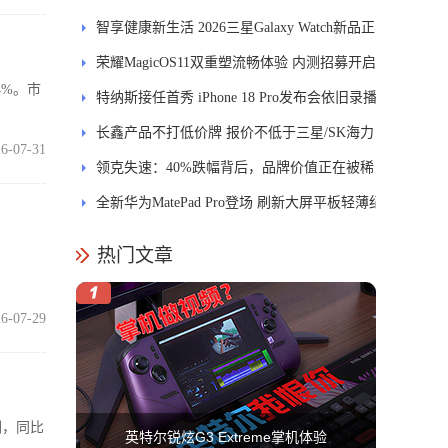
智享健康新生活 2026三星Galaxy Watch新品正
式开售
荣耀MagicOS11双重塑流畅体验 内测招募开启
4%。市
特纳斯接任首秀 iPhone 18 Pro发布会依旧录播
长鑫产品不打低价牌 报价不低于三星/SK海力
6-07-31
士
领克失速：40%跌幅背后，品牌价值正在被稀
释
全新华为MatePad Pro登场 刷新大屏平板轻薄纪
录
热门文章
6-07-29
副，同比
英特尔锐炫G3 Extreme掌机体验