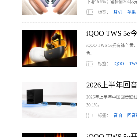
下滑15.9%；销售额204亿
标签：
耳机
|
苹果
iQOO TWS 
iQOO TWS 5e拥有
售。
标签：
iQOO
|
TW
2026上半年
2026年上半年中国回音壁
30.1%。
标签：
音响
|
回音
iQOO TWS 