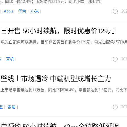
元，同比下降12.4%；市场均价231.9元，同比小幅上涨4.1%。
|
Apple
|
华为
|
小米
|
202
5e今日开售 50小时续航，限时优惠价129元
锋芒黄、电光白配色可以选择，目前锋芒黄首销到手价129元，电光白配色将在8
S
|
耳机
|
202
回音壁线上市场遇冷 中端机型成增长主力
线上市场零售量达到11万台，同比下降30.4%，零售额达到2.3亿元，同比
壁
|
索尼
|
202
5e开启预约 50小时续航、42ms全链路低延迟