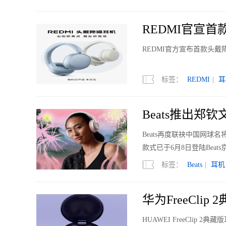
REDMI官宣
REDMI官方宣布首款头
标签：
REDMI
|
耳
Beats推出郑钦
Beats再度联袂中国网球名
款式已于6月8日登陆Beat
标签：
Beats
|
耳机
华为FreeCl
体验
HUAWEI FreeCli