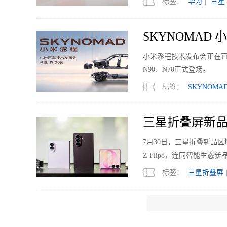
标签：
华为
|
三星
SKYNOMAD
小米澎程技术发布会正在直
N90、N70正式登场。
标签：
SKYNOMA
三星折叠屏新品
7月30日，三星折叠新品区域媒体
Z Flip8，连同智能生态新品Gal
标签：
三星折叠屏
一台手机能不