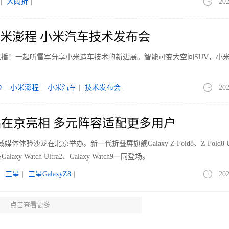
|
大阔折
|
202
 小米澎程 小米汽车技术发布会
播！一起听雷军分享小米造车技术的新进展。智能可变大空间SUV，小
D
|
小米澎程
|
小米汽车
|
技术发布会
|
202
在京亮相 多元阵容适配更多用户
体验沙龙在北京举办。新一代折叠屏旗舰Galaxy Z Fold8、Z Fold8 Ul
axy Watch Ultra2、Galaxy Watch9一同登场。
|
三星
|
三星GalaxyZ8
|
202
点击查看更多
能打职业？骁龙用七项数据回答了这个问题