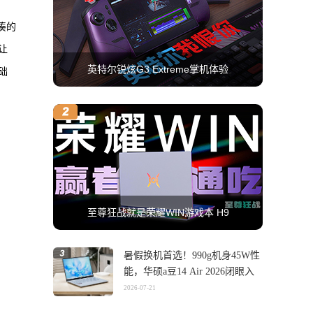
凑的
让
英特尔锐炫G3 Extreme掌机体验
础
至尊狂战就是荣耀WIN游戏本 H9
暑假换机首选！990g机身45W性
能，华硕a豆14 Air 2026闭眼入
2026-07-21