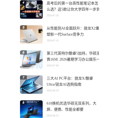
高考后的第一台高性能笔记本怎
么选？这5款让你大学四年一步到
位
2026-07-16
从性能到AI全面跃升：骁龙X2重
塑新一代Surface竞争力
2026-07-15
第三代英特尔酷睿5加持，华硕无
畏16SE 2026暑期学习办公娱乐一
机搞定
2026-07-08
三大AI PC平台：骁龙X/酷睿
Ultra/锐龙AI选购指南
2026-06-19
618换机优选华硕无双系列，大
屏、便携、性能全都要
2026-06-12