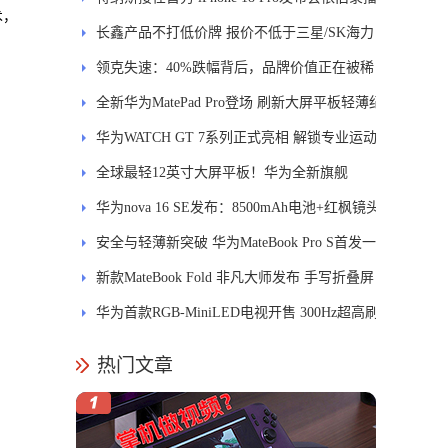
术，
长鑫产品不打低价牌 报价不低于三星/SK海力
士
领克失速：40%跌幅背后，品牌价值正在被稀
释
全新华为MatePad Pro登场 刷新大屏平板轻薄纪
录
华为WATCH GT 7系列正式亮相 解锁专业运动
新体验
全球最轻12英寸大屏平板！华为全新旗舰
MatePad Pro正式发布
华为nova 16 SE发布：8500mAh电池+红枫镜头
安全与轻薄新突破 华为MateBook Pro S首发一
区双像素技术防窥屏
新款MateBook Fold 非凡大师发布 手写折叠屏
引领PC交互新体验
华为首款RGB-MiniLED电视开售 300Hz超高刷
新率
热门文章