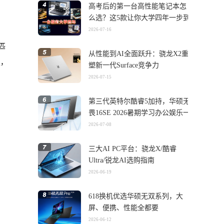
高考后的第一台高性能笔记本怎
么选？这5款让你大学四年一步到
位
2026-07-16
匹
从性能到AI全面跃升：骁龙X2重
定，
塑新一代Surface竞争力
2026-07-15
第三代英特尔酷睿5加持，华硕无
畏16SE 2026暑期学习办公娱乐一
机搞定
2026-07-08
三大AI PC平台：骁龙X/酷睿
Ultra/锐龙AI选购指南
2026-06-19
618换机优选华硕无双系列，大
屏、便携、性能全都要
2026-06-12