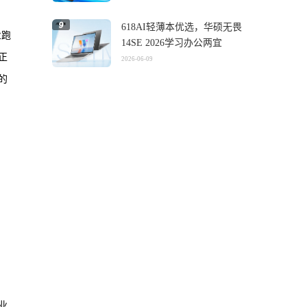
618AI轻薄本优选，华硕无畏
业跑
14SE 2026学习办公两宜
正
2026-06-09
的
业