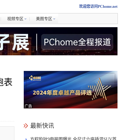
欢迎您访问PChome.net
视频专区
美图专区
跑表
最新快讯
方程豹钛9申报图曝光 全尺寸六座插混SUV首