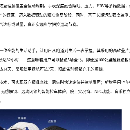
恢复理念覆盖全运动周期。手表深度融合睡眠、压力、HRV等多维数据，
劳”的误区，迈入数据驱动的精准恢复阶段。同时，基于长期运动强度监测
否达标或过量，真正实现科学把控运动节奏。
r 2也是一位全能的生活助手，让用户从跑道到生活一表掌握。其采用的高硅叠片
长达32小时——这意味着用户可以畅跑5场全马，即便是100公里越野跑也
达14天，常规使用续航可达7天，彻底告别频繁充电的烦恼。
星闪™连接技术，可实现双向精准查找，遗失时快速定位并控制发声；新增星闪™车
、无感解锁、远离闭锁的智能控车体验。腕上实况窗、NFC功能、音乐独
。