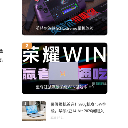
英特尔锐炫G3 Extreme掌机体验
金
度，
至尊狂战就是荣耀WIN游戏本 H9
暑假换机首选！990g机身45W性
能，华硕a豆14 Air 2026闭眼入
2026-07-21