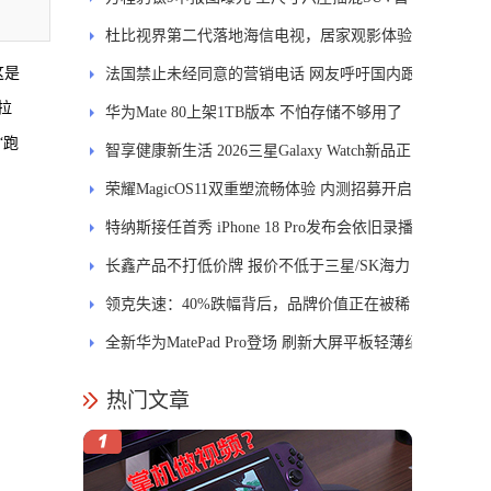
发DMS
杜比视界第二代落地海信电视，居家观影体验
这是
能迎来哪些升级？
法国禁止未经同意的营销电话 网友呼吁国内跟
拉
进
华为Mate 80上架1TB版本 不怕存储不够用了
“跑
智享健康新生活 2026三星Galaxy Watch新品正
式开售
荣耀MagicOS11双重塑流畅体验 内测招募开启
特纳斯接任首秀 iPhone 18 Pro发布会依旧录播
长鑫产品不打低价牌 报价不低于三星/SK海力
士
领克失速：40%跌幅背后，品牌价值正在被稀
释
全新华为MatePad Pro登场 刷新大屏平板轻薄纪
录
热门文章