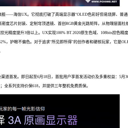
ED旗舰——海信UX。它彻底打破了高端显示器“OLED色彩好但易烧屏、普通
，超高密度芯片封装、定制穹顶透镜、首创RGB黄金光路矩阵，从物理层面杜
度提升3倍以上。UX实现100% BT.2020原生色域、108bits控色精
2%，护眼不偏色。对于追求“所见即所得”的创作者和硬核玩家，它是OL
。
3点全渠道首发。即日起至6月18日，首批用户享首发活动价及多重权益：5月3
端键盘；全系列支持价保618，并提供三年整机免费质保。