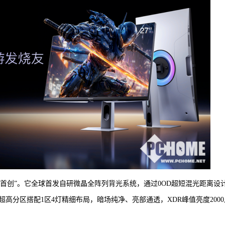
“全球首创”。它全球首发自研微晶全阵列背光系统，通过0OD超短混光距离设
超高分区搭配1区4灯精细布局，暗场纯净、亮部通透，XDR峰值亮度2000