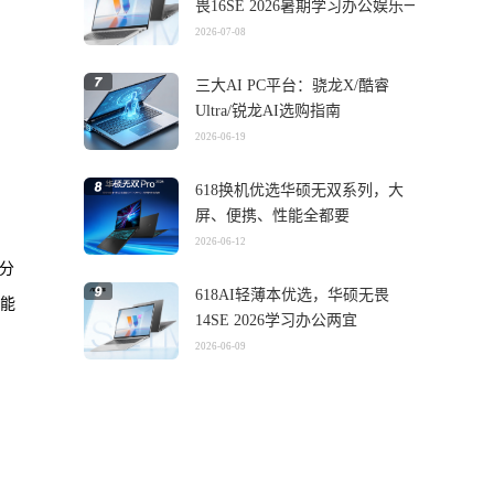
畏16SE 2026暑期学习办公娱乐一
机搞定
2026-07-08
三大AI PC平台：骁龙X/酷睿
Ultra/锐龙AI选购指南
2026-06-19
618换机优选华硕无双系列，大
屏、便携、性能全都要
2026-06-12
2分
618AI轻薄本优选，华硕无畏
性能
14SE 2026学习办公两宜
2026-06-09