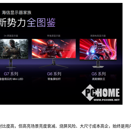
、对比度高，但高亮场景亮度衰减、烧屏风险、大尺寸成本高企，始终是用