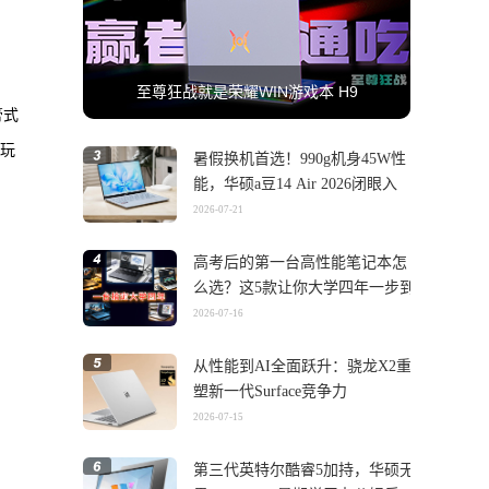
至尊狂战就是荣耀WIN游戏本 H9
膏式
戏玩
暑假换机首选！990g机身45W性
能，华硕a豆14 Air 2026闭眼入
2026-07-21
高考后的第一台高性能笔记本怎
么选？这5款让你大学四年一步到
位
2026-07-16
从性能到AI全面跃升：骁龙X2重
塑新一代Surface竞争力
2026-07-15
第三代英特尔酷睿5加持，华硕无