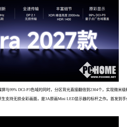
0Hz黑曜屏与99% DCI-P3色域的同时，分区背光直接翻倍到2304个，实现微米级
生支持无损全彩画面，是3A原画Mini LED显示器的标杆之作。首发到手