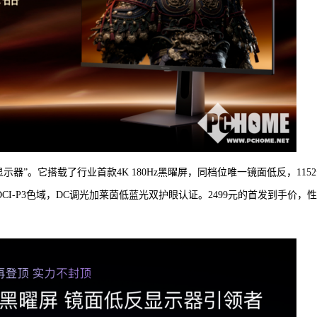
显示器”。它搭载了行业首款4K 180Hz黑曜屏，同档位唯一镜面低反，115
99% DCI-P3色域，DC调光加莱茵低蓝光双护眼认证。2499元的首发到手价，