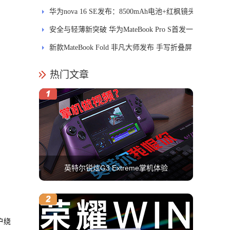
MatePad Pro正式发布
华为nova 16 SE发布：8500mAh电池+红枫镜头
安全与轻薄新突破 华为MateBook Pro S首发一
区双像素技术防窥屏
新款MateBook Fold 非凡大师发布 手写折叠屏
引领PC交互新体验
热门文章
英特尔锐炫G3 Extreme掌机体验
户绕