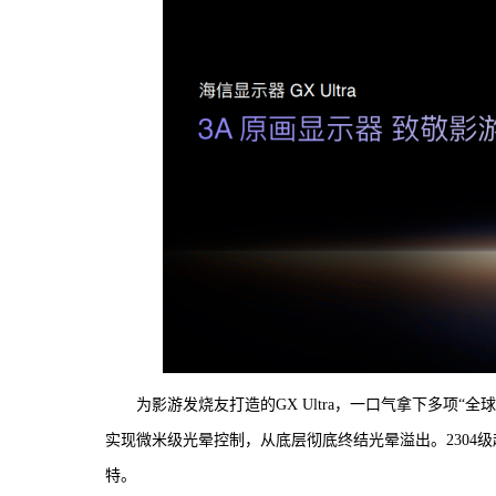
为影游发烧友打造的GX Ultra，一口气拿下多项
实现微米级光晕控制，从底层彻底终结光晕溢出。2304级
特。