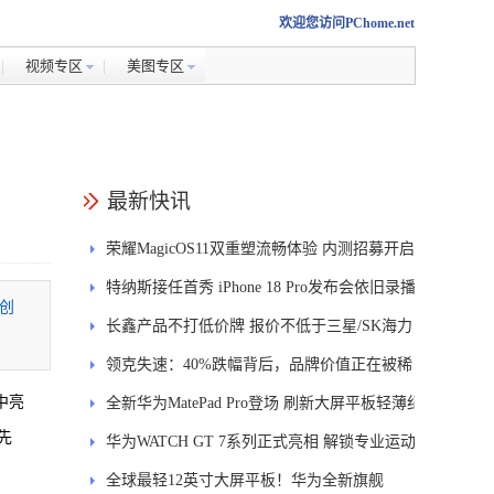
欢迎您访问PChome.net
视频专区
美图专区
最新快讯
荣耀MagicOS11双重塑流畅体验 内测招募开启
特纳斯接任首秀 iPhone 18 Pro发布会依旧录播
业创
长鑫产品不打低价牌 报价不低于三星/SK海力
士
领克失速：40%跌幅背后，品牌价值正在被稀
集中亮
释
全新华为MatePad Pro登场 刷新大屏平板轻薄纪
先
录
华为WATCH GT 7系列正式亮相 解锁专业运动
新体验
全球最轻12英寸大屏平板！华为全新旗舰