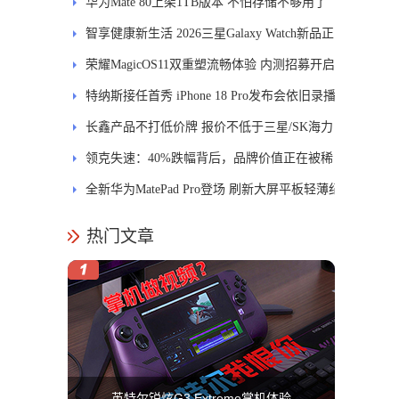
进
华为Mate 80上架1TB版本 不怕存储不够用了
智享健康新生活 2026三星Galaxy Watch新品正
式开售
荣耀MagicOS11双重塑流畅体验 内测招募开启
特纳斯接任首秀 iPhone 18 Pro发布会依旧录播
长鑫产品不打低价牌 报价不低于三星/SK海力
士
领克失速：40%跌幅背后，品牌价值正在被稀
释
全新华为MatePad Pro登场 刷新大屏平板轻薄纪
录
热门文章
英特尔锐炫G3 Extreme掌机体验