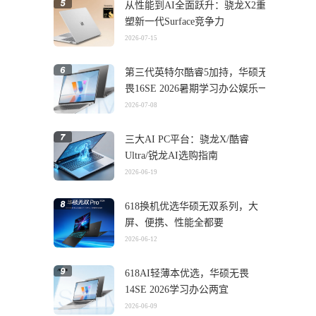
从性能到AI全面跃升：骁龙X2重
塑新一代Surface竞争力
2026-07-15
第三代英特尔酷睿5加持，华硕无
畏16SE 2026暑期学习办公娱乐一
机搞定
2026-07-08
三大AI PC平台：骁龙X/酷睿
Ultra/锐龙AI选购指南
2026-06-19
618换机优选华硕无双系列，大
屏、便携、性能全都要
2026-06-12
618AI轻薄本优选，华硕无畏
14SE 2026学习办公两宜
2026-06-09