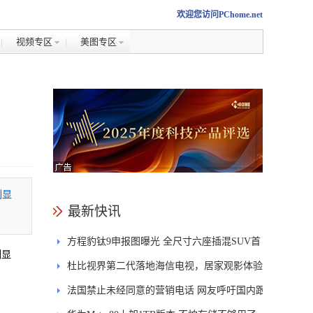
欢迎您访问PChome.net
视频专区
美图专区
列显
最新快讯
方程豹钛9申报图曝光 全尺寸六座插混SUV首
列显
发DMS
杜比视界第二代落地海信电视，居家观影体验
能迎来哪些升级？
法国禁止未经同意的营销电话 网友呼吁国内跟