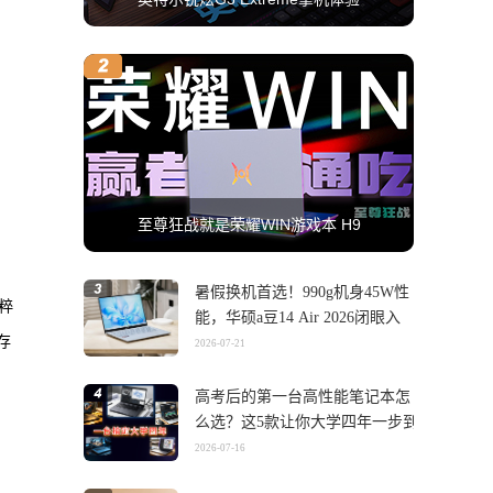
至尊狂战就是荣耀WIN游戏本 H9
暑假换机首选！990g机身45W性
纯粹
能，华硕a豆14 Air 2026闭眼入
存
2026-07-21
高考后的第一台高性能笔记本怎
么选？这5款让你大学四年一步到
位
2026-07-16