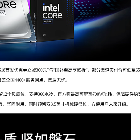
8首发优惠券立减300元”与“国补至高享85折”，部分渠道实付价可低至65
盖全国4400+服务网点，售后无忧。
12个风扇位，支持360水冷，官方称最高可解热700W功耗，保障硬件稳
与侧板，坚固耐用，同时预留双3.5英寸机械硬盘位，方便用户未来升级。