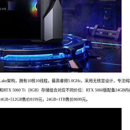
row Lake架构，拥有10核10线程，最高睿频5.0GHz，采用无核显设计，专注
TX 5060 Ti（8GB）存储组合对应不同价位：RTX 5060版配备24GB内
4GB+512GB售价8199元，24GB+1TB售价8699元。