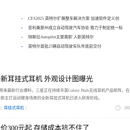
CES2025 英特尔扩展整车解决方案 加速软件定义创
新
亚利桑那州成立自动驾驶汽车协会 致力于制定统一标
准
特斯拉Autopilot主管离职 入职英特尔
英特尔首批25辆自动驾驶车队年底前交付
新耳挂式耳机 外观设计图曝光
le带来最新行业爆料，三星正在持续丰富Galaxy Buds无线耳机产品矩阵，
一款主打运动健身场景的全新耳挂式耳机已进入研发阶段。
|
耳挂式耳机
|
202
价300元起 存储成本抗不住了