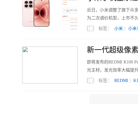
近日，小米调整了旗下众多机型的
为二次调价机型，上市不久的
标签：
小米
|
小米1
新一代超级像素 R
即将发布的REDMI K1
光主材，发光效率大幅提升
标签：
REDMI
|
K1
国内电视销量下滑
2026年上半年，中国电视市
亿元，同比下降7.7%；均价
标签：
电视
|
Mini