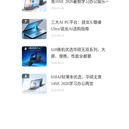
畏16SE 2026暑期学习办公娱乐一
机搞定
2026-07-08
三大AI PC平台：骁龙X/酷睿
Ultra/锐龙AI选购指南
2026-06-19
618换机优选华硕无双系列，大
屏、便携、性能全都要
2026-06-12
618AI轻薄本优选，华硕无畏
14SE 2026学习办公两宜
。
2026-06-09