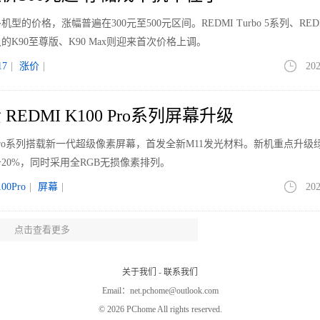
价格，涨幅普遍在300元至500元区间。REDMI Turbo 5系列、REDM
K90至尊版、K90 Max则迎来首次价格上调。
7
|
涨价
|
202
EDMI K100 Pro系列屏幕升级
00 Pro系列搭载新一代超级像素屏幕，首发全新M11发光材料。新机重点升级
20%，同时采用全RGB无损像素排列。
00Pro
|
屏幕
|
202
点击查看更多
但均价走高 大屏与Mini LED引领升级
场（不含激光电视）的全渠道零售量为1198万台，同比下降12.7%；销额为4
关于我们
-
联系我们
4169元，同比上涨了229元，增幅为5.8%。
Email：net.pchome@outlook.com
LED
|
202
©
2026 PChome All rights reserved.