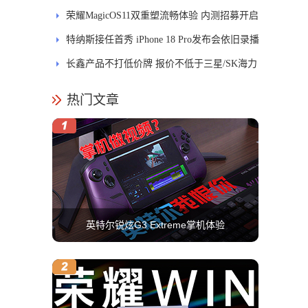
式开售
荣耀MagicOS11双重塑流畅体验 内测招募开启
特纳斯接任首秀 iPhone 18 Pro发布会依旧录播
长鑫产品不打低价牌 报价不低于三星/SK海力
士
热门文章
英特尔锐炫G3 Extreme掌机体验