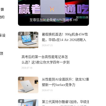
计算
动的
至尊狂战就是荣耀WIN游戏本 H9
暑假换机首选！990g机身45W性
车设
能，华硕a豆14 Air 2026闭眼入
2026-07-21
顶
高考后的第一台高性能笔记本怎
么选？这5款让你大学四年一步到
位
2026-07-16
从性能到AI全面跃升：骁龙X2重
塑新一代Surface竞争力
2026-07-15
第三代英特尔酷睿5加持，华硕无