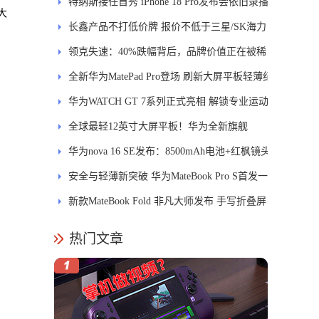
特纳斯接任首秀 iPhone 18 Pro发布会依旧录播
大
长鑫产品不打低价牌 报价不低于三星/SK海力
士
领克失速：40%跌幅背后，品牌价值正在被稀
释
全新华为MatePad Pro登场 刷新大屏平板轻薄纪
录
华为WATCH GT 7系列正式亮相 解锁专业运动
新体验
全球最轻12英寸大屏平板！华为全新旗舰
MatePad Pro正式发布
华为nova 16 SE发布：8500mAh电池+红枫镜头
安全与轻薄新突破 华为MateBook Pro S首发一
区双像素技术防窥屏
新款MateBook Fold 非凡大师发布 手写折叠屏
引领PC交互新体验
热门文章