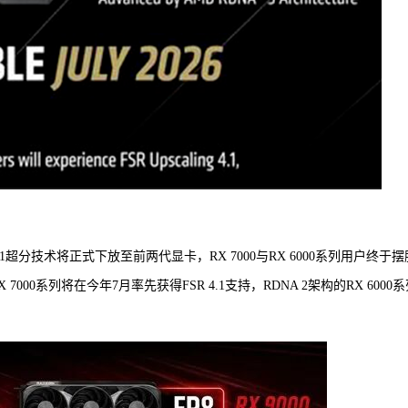
.1超分技术将正式下放至前两代显卡，RX 7000与RX 6000系列用户终于摆
000系列将在今年7月率先获得FSR 4.1支持，RDNA 2架构的RX 6000