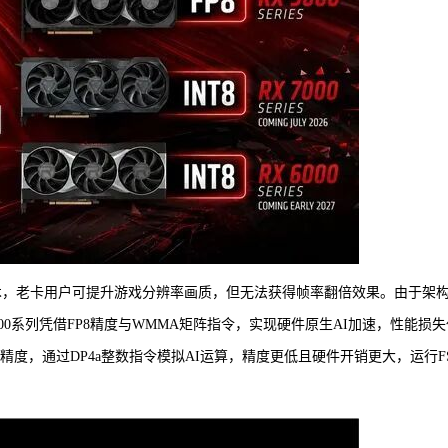
成技术，老卡用户可提升游戏分辨率画质，但无法获得帧率翻倍效果。由于架
9000系列凭借FP8精度与WMMA矩阵指令，实现硬件原生AI加速，性能损
INT8精度，通过DP4a整数指令模拟AI运算，精度更低且硬件开销更大，运行F