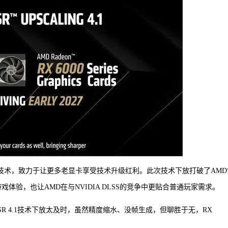
代FSR技术，致力于让更多老显卡享受技术升级红利。此次技术下放打破了AMD
体验，也让AMD在与NVIDIA DLSS的竞争中更贴合普通玩家需求。
R 4.1技术下放太及时，虽然精度缩水、没帧生成，但聊胜于无，RX