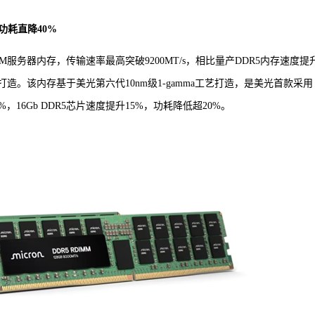
s功耗直降40%
DIMM服务器内存，传输速率最高突破9200MT/s，相比量产DDR5内存速度提
造。该内存基于美光第六代10nm级1-gamma工艺打造，是美光首款采用
16Gb DDR5芯片速度提升15%，功耗降低超20%。