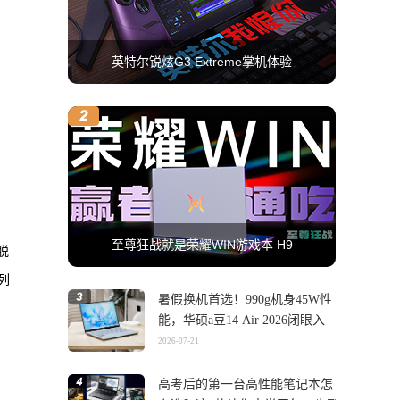
英特尔锐炫G3 Extreme掌机体验
至尊狂战就是荣耀WIN游戏本 H9
脱
系列
暑假换机首选！990g机身45W性
能，华硕a豆14 Air 2026闭眼入
2026-07-21
高考后的第一台高性能笔记本怎