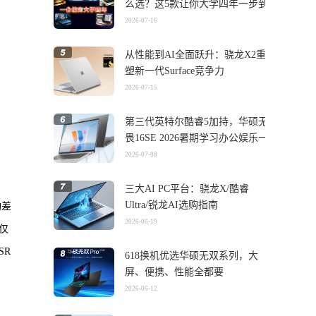
么选？这5款让你大学四年一步到
位
2026-07-16
从性能到AI全面跃升：骁龙X2重
塑新一代Surface竞争力
2026-07-15
第三代英特尔酷睿5加持，华硕无
畏16SE 2026暑期学习办公娱乐一
机搞定
2026-07-08
三大AI PC平台：骁龙X/酷睿
Ultra/锐龙AI选购指南
构差
2026-06-19
失仅
SR
618换机优选华硕无双系列，大
屏、便携、性能全都要
2026-06-12