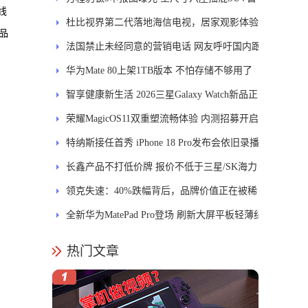
线
发DMS
杜比视界第二代落地海信电视，居家观影体验
品
能迎来哪些升级？
法国禁止未经同意的营销电话 网友呼吁国内跟
进
华为Mate 80上架1TB版本 不怕存储不够用了
智享健康新生活 2026三星Galaxy Watch新品正
式开售
荣耀MagicOS11双重塑流畅体验 内测招募开启
特纳斯接任首秀 iPhone 18 Pro发布会依旧录播
长鑫产品不打低价牌 报价不低于三星/SK海力
士
领克失速：40%跌幅背后，品牌价值正在被稀
释
全新华为MatePad Pro登场 刷新大屏平板轻薄纪
录
热门文章