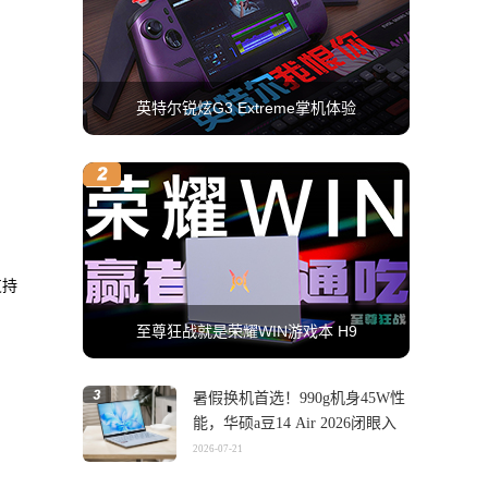
英特尔锐炫G3 Extreme掌机体验
支持
至尊狂战就是荣耀WIN游戏本 H9
暑假换机首选！990g机身45W性
能，华硕a豆14 Air 2026闭眼入
2026-07-21