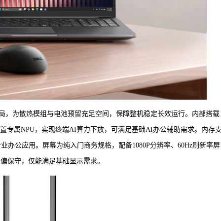
局，为散热模组与电池预留充足空间，保障整机稳定长效运行。内部搭载
o 450，内置专属NPU，实现终端AI算力下放，可满足基础AI办公辅助需求。内存
业办公应用。屏幕为纯入门商务规格，配备1080P分辨率、60Hz刷新率屏
中配置偏保守，仅能满足基础显示需求。