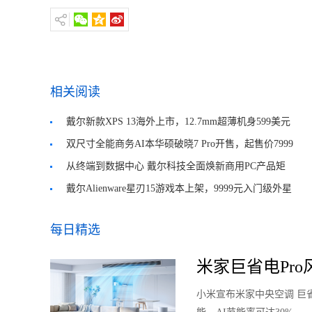
相关阅读
戴尔新款XPS 13海外上市，12.7mm超薄机身599美元
起
双尺寸全能商务AI本华硕破晓7 Pro开售，起售价7999
元
从终端到数据中心 戴尔科技全面焕新商用PC产品矩
阵
戴尔Alienware星刃15游戏本上架，9999元入门级外星
人
每日精选
米家巨省电Pro风
小米宣布米家中央空调 巨省