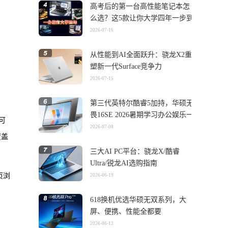
高考后的第一台高性能笔记本怎
么选？这5款让你大学四年一步到
位
2026-07-16
从性能到AI全面跃升：骁龙X2重
塑新一代Surface竞争力
2026-07-15
第三代英特尔酷睿5加持，华硕无
畏16SE 2026暑期学习办公娱乐一
可
机搞定
2026-07-08
覆盖
三大AI PC平台：骁龙X/酷睿
Ultra/锐龙AI选购指南
页浏
2026-06-19
618换机优选华硕无双系列，大
屏、便携、性能全都要
2026-06-12