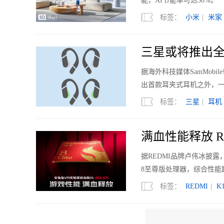
能，AI节能率可达30%。
标签：
小米
|
米家
三星或将推出全
据海外科技媒体SamMobi
出首款耳夹式耳机之外，
标签：
三星
|
耳机
满血性能释放 RED
据REDMI品牌卢伟冰披露，
8至尊版处理器，综合性能跑
标签：
REDMI
|
K
ChinaJoy2