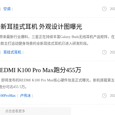
|
空调
|
202
新耳挂式耳机 外观设计图曝光
le带来最新行业爆料，三星正在持续丰富Galaxy Buds无线耳机产品矩阵，
一款主打运动健身场景的全新耳挂式耳机已进入研发阶段。
|
耳挂式耳机
|
202
MI K100 Pro Max跑分455万
即将发布的REDMI K100 Pro Max核心硬件信息正式曝光，新机搭载第
分可达455.5万。
100ProMax
|
卢伟冰
|
202
点击查看更多
026高通骁龙主题馆逛展攻略