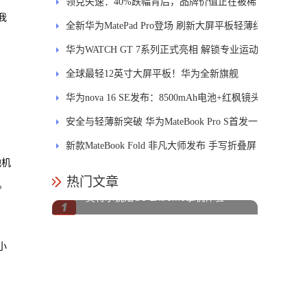
士
领克失速：40%跌幅背后，品牌价值正在被稀
我
释
全新华为MatePad Pro登场 刷新大屏平板轻薄纪
录
华为WATCH GT 7系列正式亮相 解锁专业运动
新体验
全球最轻12英寸大屏平板！华为全新旗舰
MatePad Pro正式发布
华为nova 16 SE发布：8500mAh电池+红枫镜头
安全与轻薄新突破 华为MateBook Pro S首发一
区双像素技术防窥屏
新款MateBook Fold 非凡大师发布 手写折叠屏
他机
引领PC交互新体验
热门文章
。
英特尔锐炫G3 Extreme掌机体验
小