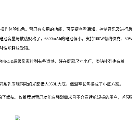
单手操作体验出色。背屏有实用的功能，可便捷查看通知、控制音乐及进行
容量与散热规格了，6300mAh的电池偏小，支持100W有线快充、50
时性能释放受限。
没有提供RGB超级像素排列有些遗憾，好在屏幕尺寸小巧，类钻排列也有着
是同系列旗舰同款的光影猎人950L大底，但潜望长焦换成了小底方案。
准版，除了续航。仅推荐对背屏功能有强烈需求且不介意续航短板的用户，若预