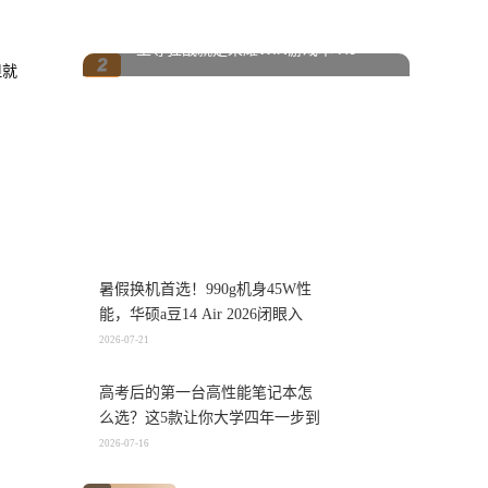
至尊狂战就是荣耀WIN游戏本 H9
但就
暑假换机首选！990g机身45W性
能，华硕a豆14 Air 2026闭眼入
2026-07-21
高考后的第一台高性能笔记本怎
么选？这5款让你大学四年一步到
位
2026-07-16