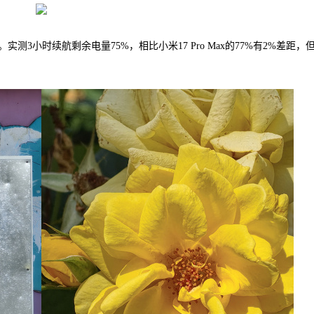
测3小时续航剩余电量75%，相比小米17 Pro Max的77%有2%差距，