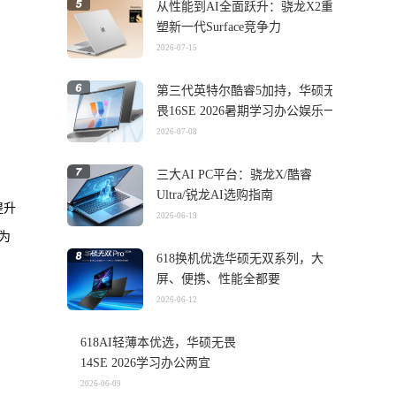
从性能到AI全面跃升：骁龙X2重
塑新一代Surface竞争力
2026-07-15
第三代英特尔酷睿5加持，华硕无
畏16SE 2026暑期学习办公娱乐一
机搞定
2026-07-08
三大AI PC平台：骁龙X/酷睿
Ultra/锐龙AI选购指南
提升
2026-06-19
为
618换机优选华硕无双系列，大
屏、便携、性能全都要
2026-06-12
618AI轻薄本优选，华硕无畏
14SE 2026学习办公两宜
2026-06-09