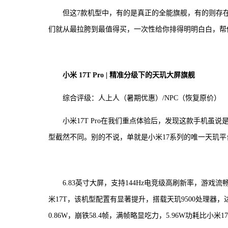
但这7款机型中，有的是真正的全能旗舰，有的则存在
们就从最拉胯到最值得买，一次性给你排得明明白白，帮
小米 17T Pro | 精准分级下的天玑大屏旗舰
综合评级：人上人（暑期优惠）/NPC（恢复原价）
小米17T Pro在我们重点体验后，发现这款手机虽
型截然不同。别的不说，单就是小米17系列的唯一天玑
6.83英寸大屏，支持144Hz电竞级高刷新率，游
米17T，该机型配置有显著提升，搭载天玑9500处理器，达
0.86W，崩铁58.4帧，满帧略显吃力，5.96W功耗比小米17 