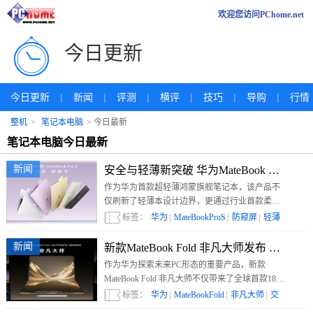
欢迎您访问PChome.net
今日更新
|
|
|
|
|
|
今日更新
新闻
评测
横评
技巧
导购
行情
整机
>
笔记本电脑
> 今日最新
笔记本电脑今日最新
新闻
安全与轻薄新突破 华为MateBook Pro
作为华为首款超轻薄鸿蒙旗舰笔记本，该产品不
仅刷新了轻薄本设计边界，更通过行业首款柔性
OLED灵盾防窥屏，将安全能力首次延伸至显示
标签：
华为
|
MateBookProS
|
防窥屏
|
轻薄
层，推动PC安全体验从数据防护走向视觉安全。
本
|
新闻
新款MateBook Fold 非凡大师发布 手
作为华为探索未来PC形态的重要产品，新款
MateBook Fold 非凡大师不仅带来了全球首款18英
寸手写折叠屏电脑形态创新，更依托鸿蒙操作系
标签：
华为
|
MateBookFold
|
非凡大师
|
交
统、AI能力以及不断完善的生态体系，进一步推
互体验
|