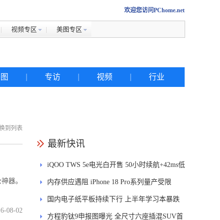
欢迎您访问PChome.net
视频专区
美图专区
美图
|
专访
|
视频
|
行业
换到列表
热搜
最新快讯
iQOO TWS 5e电光白开售 50小时续航+42ms低
iphone
公神器。
延迟
内存供应遇阻 iPhone 18 Pro系列量产受限
金立
国内电子纸平板持续下行 上半年学习本暴跌
佳能
6-08-02
84.6%
方程豹钛9申报图曝光 全尺寸六座插混SUV首