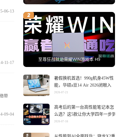
5-06-13
至尊狂战就是荣耀WIN游戏本 H9
14-11-17
暑假换机首选！990g机身45W性
能，华硕a豆14 Air 2026闭眼入
2026-07-21
络带
高考后的第一台高性能笔记本怎
4-09-04
么选？这5款让你大学四年一步到
位
2026-07-16
从性能到AI全面跃升：骁龙X2重