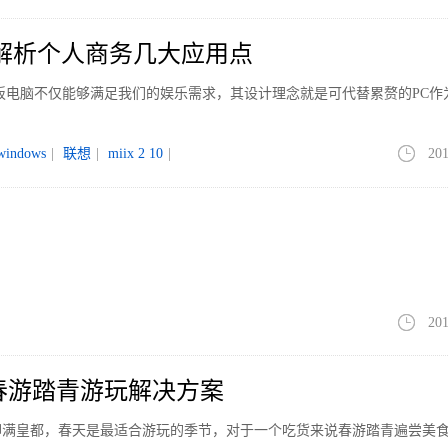
刻 解析个人商务几大应用点
系统的平板电脑不仅能够满足我们的娱乐需求，其设计理念就是可代替累赘的PC
windows
|
联想
|
miix 2 10
|
201
201
春游踏青游玩解决方案
柳满皇都，春天是最适合游玩的季节，对于一个吃货来说春游踏青遍尝美