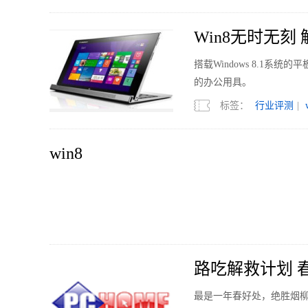
Win8无时无
搭载Windows 8.1
的办公用具。
标签：
行业评测
|
win8
路吃解救计划 
最是一年春好处，绝胜烟