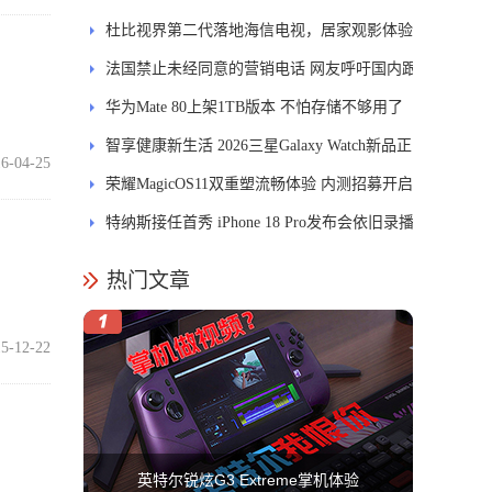
发DMS
杜比视界第二代落地海信电视，居家观影体验
能迎来哪些升级？
法国禁止未经同意的营销电话 网友呼吁国内跟
进
华为Mate 80上架1TB版本 不怕存储不够用了
智享健康新生活 2026三星Galaxy Watch新品正
6-04-25
式开售
荣耀MagicOS11双重塑流畅体验 内测招募开启
特纳斯接任首秀 iPhone 18 Pro发布会依旧录播
热门文章
5-12-22
英特尔锐炫G3 Extreme掌机体验