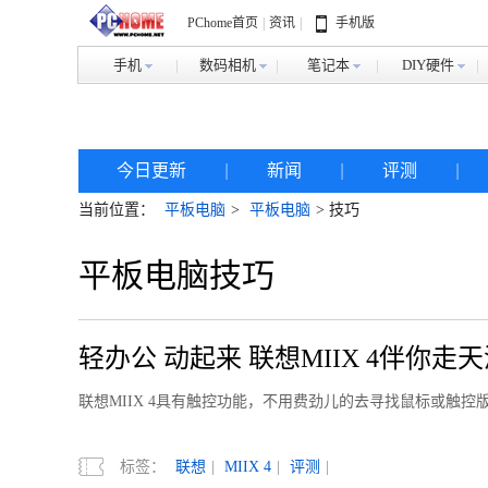
PChome首页
|
资讯
|
手机版
手机
数码相机
笔记本
DIY硬件
今日更新
|
新闻
|
评测
|
当前位置：
平板电脑
>
平板电脑
> 技巧
平板电脑技巧
轻办公 动起来 联想MIIX 4伴你走
联想MIIX 4具有触控功能，不用费劲儿的去寻找鼠标或触
标签：
联想
|
MIIX 4
|
评测
|