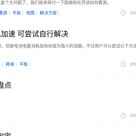
就是个大问题了，我们就来探讨一下路痴和吃货该如何春游。
春游
|
平板
|
地图
|
解决方案
|
201
1耗电加速 可尝试自行解决
一堆问题，但是电池电量消耗加快却成为恼人的话题。不过用户可以尝试以下方
。
1
|
耗电
|
平板
|
201
盘点
201