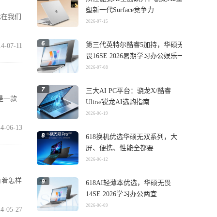
塑新一代Surface竞争力
此在我们
2026-07-15
第三代英特尔酷睿5加持，华硕无
14-07-11
畏16SE 2026暑期学习办公娱乐一
机搞定
2026-07-08
三大AI PC平台：骁龙X/酷睿
是一款
Ultra/锐龙AI选购指南
2026-06-19
4-06-13
618换机优选华硕无双系列，大
屏、便携、性能全都要
2026-06-12
有着怎样
618AI轻薄本优选，华硕无畏
14SE 2026学习办公两宜
2026-06-09
4-05-27