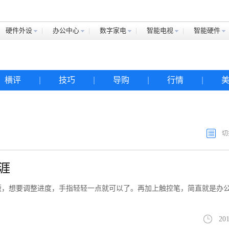
硬件外设
办公中心
数字家电
智能电视
智能硬件
横评
|
技巧
|
导购
|
行情
|
切
天涯
控版，想要调整进度，手指轻轻一点就可以了。再加上触控笔，简直就是办
201