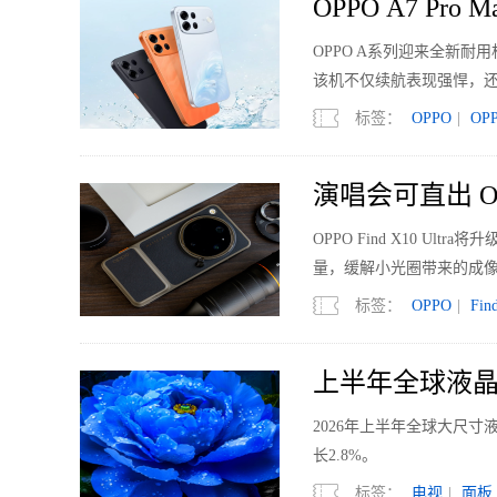
OPPO A7 Pr
OPPO A系列迎来全新耐用机
该机不仅续航表现强悍，
标签：
OPPO
|
OP
演唱会可直出 OPP
OPPO Find X10 Ult
量，缓解小光圈带来的成
标签：
OPPO
|
Fin
上半年全球液晶
2026年上半年全球大尺寸液
长2.8%。
标签：
电视
|
面板