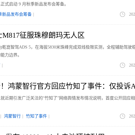
正式启动 9 月秋季新品发布会筹备。
季新品发布会筹备
|
202
士M817征服珠穆朗玛无人区
为乾崑智驾ADS 5，在海拔5830米珠峰完成双线极限实测，全程辅助驾驶
的能力边界。
7
|
202
！鸿蒙智行官方回应竹知了事件：仅投诉A
人就近期引发广泛关注的“竹知了”网络舆情发布情况说明，首度公开回应
|
鸿蒙智行
|
竹知了事件
|
202