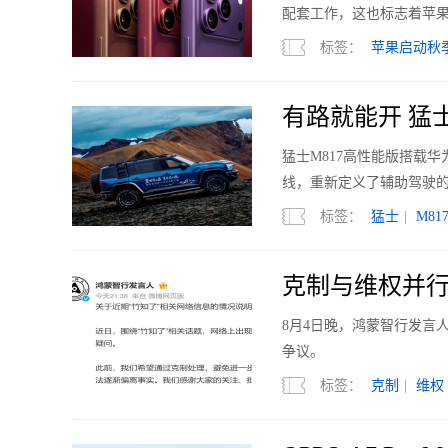
配套工作，这也标志着苹果
标签：
苹果启动秋
有路就能开 猛
猛士M817高性能版搭载华
线，重新定义了辅助驾驶
标签：
猛士
|
M81
克制与维权并行
权内容
8月4日晚，鸿蒙智行发言
争议。
标签：
克制
|
维权