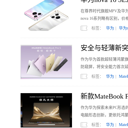
在尊界时代旗舰MPV及华为
nova 16系列略有区别
标签：
华为
|
华为n
安全与轻薄新突破
窥屏
作为华为首款超轻薄鸿蒙旗
防窥屏，将安全能力首次延
标签：
华为
|
Mate
新款MateBoo
验
作为华为探索未来PC形态的重
电脑形态创新，更依托鸿蒙
统级体验创新。
标签：
华为
|
Mate