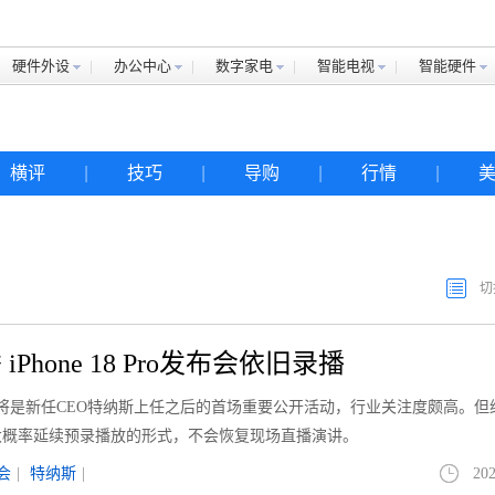
硬件外设
办公中心
数字家电
智能电视
智能硬件
横评
|
技巧
|
导购
|
行情
|
切
Phone 18 Pro发布会依旧录播
将是新任CEO特纳斯上任之后的首场重要公开活动，行业关注度颇高。但
大概率延续预录播放的形式，不会恢复现场直播演讲。
会
|
特纳斯
|
202