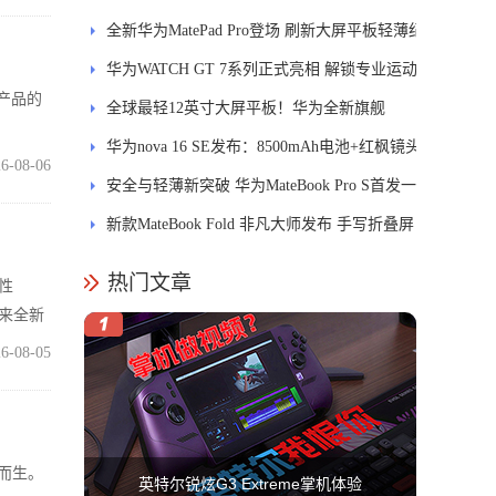
释
全新华为MatePad Pro登场 刷新大屏平板轻薄纪
录
华为WATCH GT 7系列正式亮相 解锁专业运动
产品的
新体验
全球最轻12英寸大屏平板！华为全新旗舰
MatePad Pro正式发布
华为nova 16 SE发布：8500mAh电池+红枫镜头
6-08-06
安全与轻薄新突破 华为MateBook Pro S首发一
区双像素技术防窥屏
新款MateBook Fold 非凡大师发布 手写折叠屏
引领PC交互新体验
热门文章
柔性
来全新
6-08-05
动而生。
英特尔锐炫G3 Extreme掌机体验