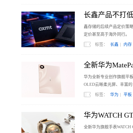
长鑫产品不打低
鑫存储的后续产品定价策略
定价甚至高于海外同行。
标签：
长鑫
|
内存
全新华为MateP
华为全新专业创作旗舰平板Ma
OLED云晰柔光屏、丰富
升级。
标签：
华为
|
平板
华为WATCH 
全新华为旗舰手表WATCH