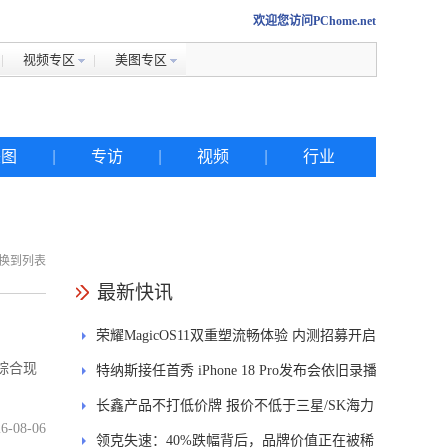
欢迎您访问PChome.net
视频专区
美图专区
美图
|
专访
|
视频
|
行业
换到列表
热搜
最新快讯
荣耀MagicOS11双重塑流畅体验 内测招募开启
iphone
综合现
特纳斯接任首秀 iPhone 18 Pro发布会依旧录播
金立
长鑫产品不打低价牌 报价不低于三星/SK海力
佳能
6-08-06
士
领克失速：40%跌幅背后，品牌价值正在被稀