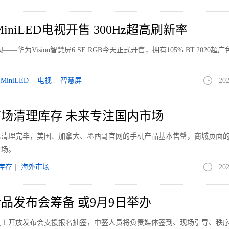
iniLED电视开售 300Hz超高刷新率
视——华为Vision智慧屏6 SE RGB今天正式开售，拥有105% BT.2020超
MiniLED
|
电视
|
智慧屏
|
202
场清理库存 未来专注国内市场
本清理完毕，美国、加拿大、墨西哥官网的手机产品基本售罄，商城页面
市场。
库存
|
海外市场
|
202
品发布会筹备 或9月9日举办
员工开放发布会支援报名抽签，中签人员将负责媒体签到、现场引导、秩