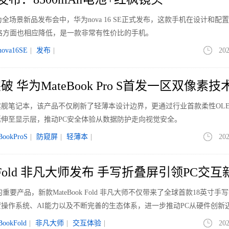
全场景新品发布会中，华为nova 16 SE正式发布，这款手机在设计和配
，价格方面也相应降低，是一款非常有性价比的手机。
ova16SE
|
发布
|
202
 华为MateBook Pro S首发一区双像素技
舰笔记本，该产品不仅刷新了轻薄本设计边界，更通过行业首款柔性OLE
伸至显示层，推动PC安全体验从数据防护走向视觉安全。
BookProS
|
防窥屏
|
轻薄本
|
202
k Fold 非凡大师发布 手写折叠屏引领PC交互
要产品，新款MateBook Fold 非凡大师不仅带来了全球首款18英寸手
操作系统、AI能力以及不断完善的生态体系，进一步推动PC从硬件创新
BookFold
|
非凡大师
|
交互体验
|
202