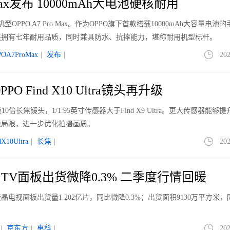
o Max发布 10000mAh大电池硬核耐用
型OPPO A7 Pro Max。作为OPPO旗下首款搭载10000mAh大容量电池
还拥有七年耐用品质，同时兼具防水、抗摔能力，堪称耐用机型标杆。
POA7ProMax
|
发布
|
202
O Find X10 Ultra镜头再升级
ra将升级10倍长焦镜头，1/1.95英寸传感器大于Find X9 Ultra。更大传感器能够
像局限，进一步优化拍摄画质。
dX10Ultra
|
长焦
|
202
TV面板出货微降0.3% 二季度行情回暖
晶电视面板出货量1.202亿片，同比微降0.3%；出货面积9130万平方米
|
京东方
|
惠科
|
202