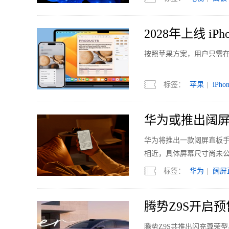
2028年上线 i
​按照苹果方案，用户只需在
标签：
苹果
|
iPho
华为或推出阔屏
华为将推出一款阔屏直板手机
相近，具体屏幕尺寸尚未
标签：
华为
|
阔屏
腾势Z9S开启预
腾势Z9S共推出闪充尊荣型