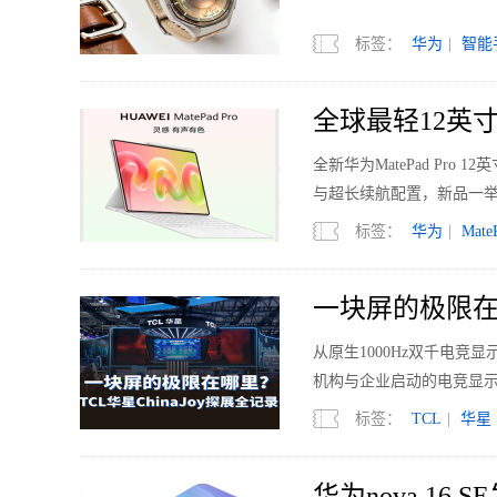
标签：
华为
|
智能
全球最轻12英寸
全新华为MatePad Pro
与超长续航配置，新品一举
标签：
华为
|
Mate
一块屏的极限在哪
从原生1000Hz双千电竞
机构与企业启动的电竞显示
想的更远。
标签：
TCL
|
华星
华为nova 16