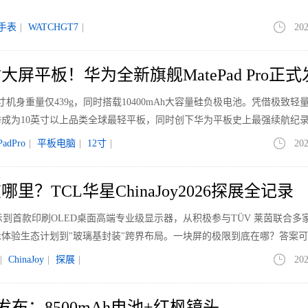
手表
|
WATCHGT7
|
202
大屏平板！华为全新旗舰MatePad Pro正
 12英寸机身重量仅439g，同时搭载10400mAh大容量硅负极电池。凭借极致
成为10英寸以上品类全球最轻平板，同时创下华为平板史上最强续航纪
PadPro
|
平板电脑
|
12寸
|
202
里？TCL华星ChinaJoy2026探展全记录
显示到首款印刷OLED桌面高端专业级显示器，从积极参与TÜV 莱茵联合多
体验生态计划到"玻璃基封装"跨界布局。一块屏的极限到底在哪？答案
|
ChinaJoy
|
探展
|
202
 SE发布：8500mAh电池+红枫镜头