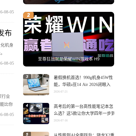
6-08-05
式发布
轻量化机身
录。
至尊狂战就是荣耀WIN游戏本 H9
6-08-05
暑假换机首选！990g机身45W性
能，华硕a豆14 Air 2026闭眼入
2026-07-21
家行业
可能比你
高考后的第一台高性能笔记本怎
么选？这5款让你大学四年一步到
6-08-05
位
2026-07-16
从性能到AI全面跃升：骁龙X2重