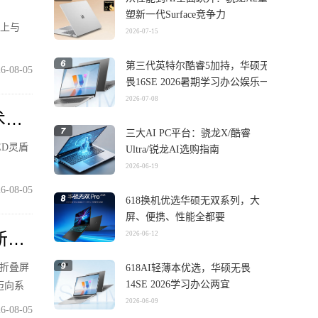
塑新一代Surface竞争力
置上与
2026-07-15
第三代英特尔酷睿5加持，华硕无
6-08-05
畏16SE 2026暑期学习办公娱乐一
机搞定
2026-07-08
术防
三大AI PC平台：骁龙X/酷睿
D灵盾
Ultra/锐龙AI选购指南
2026-06-19
6-08-05
618换机优选华硕无双系列，大
屏、便携、性能全都要
新体
2026-06-12
写折叠屏
618AI轻薄本优选，华硕无畏
14SE 2026学习办公两宜
迈向系
2026-06-09
6-08-05