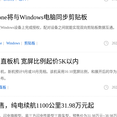
Phone将与Windows电脑同步剪贴板
Windows设备上完成授权，配对设备之间就能实现双向剪贴板数据互通。
ne
|
Windows
|
剪贴板
|
202
直板机 宽屏比例起价5K以内
，新机预计9月或10月亮相。该机采用16:10宽屏比例，和展开后的华为Pu
公布。
直板
|
202
售，纯电续航1100公里31.98万元起
、闪充旗舰型、易三方闪充性能型三款车型，预售价为31.98万元~38.98