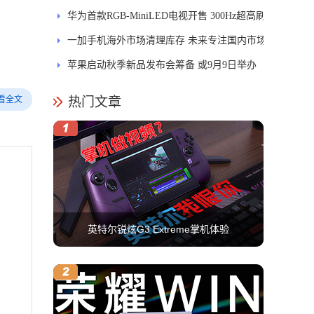
引领PC交互新体验
华为首款RGB-MiniLED电视开售 300Hz超高刷
新率
一加手机海外市场清理库存 未来专注国内市场
苹果启动秋季新品发布会筹备 或9月9日举办
看全文
热门文章
英特尔锐炫G3 Extreme掌机体验