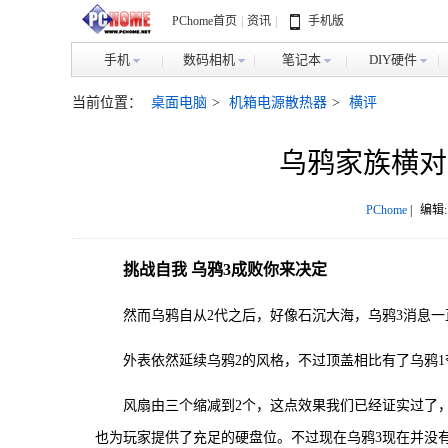
PChome首页
|
资讯
|
手机版
手机
数码相机
笔记本
DIY硬件
当前位置：
桌面电脑
>
机箱电源散热器
>
横评
乌鸦家族横对
PChome
|
编辑:
挑战自我 乌鸦3成败你来决定
然而乌鸦自从2代之后，好像石沉大海，乌鸦3消息一
外表依然延续乌鸦2的风格，不过顶盖相比有了乌鸦
风扇由三个缩减到2个，这点效果我们已经证实过了
也为玩家提供了充足的硬盘位。不过现在乌鸦3现在并没