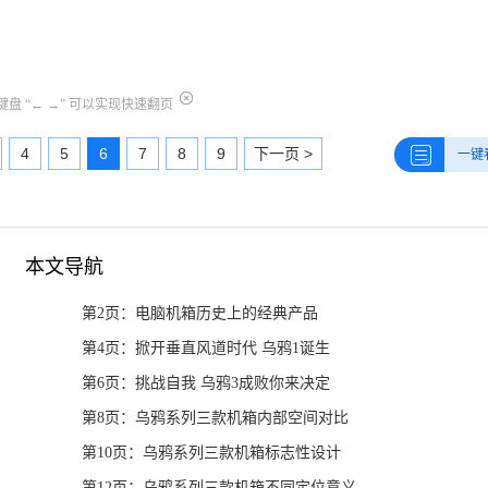
盘 “← →” 可以实现快速翻页
4
5
6
7
8
9
下一页 >
一键
本文导航
第2页：电脑机箱历史上的经典产品
第4页：掀开垂直风道时代 乌鸦1诞生
第6页：挑战自我 乌鸦3成败你来决定
第8页：乌鸦系列三款机箱内部空间对比
第10页：乌鸦系列三款机箱标志性设计
第12页：乌鸦系列三款机箱不同定位意义