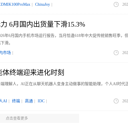
EDMIK100ProMax
|
ChinaJoy
|
202
 6月国内出货量下滑15.3%
026年6月国内手机市场运行报告，当月恰逢618年中大促传统销售旺季，
幅下滑。
内市场
|
202
智能体终端迎来进化时刻
端理解人，AI正在从聊天机器人变身主动做事的智能助理，个人AI时代
人AI
|
终端
|
高通
|
IDC
|
202
点击查看更多
销额下滑 主力品类承压、小众品类放量降