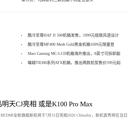
酷冷至尊HAF II 500机箱发售，1099元极致风道设计
酷冷至尊MF400 Mesh Gold黑金机箱1699元限量登
场！
Mars Gaming MC-LCD机箱海外推出，8英寸可拆卸副
屏
曜越TR300系列ATX机箱，推出两款机型售价599元起
天CJ亮相 或是K100 Pro Max
MI全新旗舰新机将于7月31日亮相2026 ChinaJoy，新机首秀将在当日1
。