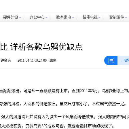
硬件外设
办公中心
数字家电
智能电视
智能硬件
比 详析各款乌鸦优缺点
 钟金良
2011-04-11 09:24:00
原创
一键
直频频爆出，可是却一直频频没有上市，直到2011年3月，乌鸦3全球上市
1夸张的风格，大面积的侧透依旧。虽然尺寸缩小了，不过霸气依然十足。
，强大的风道设计并没有因为减少一个风扇而降低效果，强大的内部空间
有大规模铺货，究竟乌鸦3的成败与否，就要看最终市场的表现了。