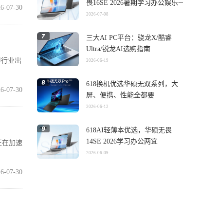
畏16SE 2026暑期学习办公娱乐一
6-07-30
机搞定
2026-07-08
三大AI PC平台：骁龙X/酷睿
Ultra/锐龙AI选购指南
但行业出
2026-06-19
618换机优选华硕无双系列，大
6-07-30
屏、便携、性能全都要
2026-06-12
618AI轻薄本优选，华硕无畏
14SE 2026学习办公两宜
正在加速
2026-06-09
6-07-30
价