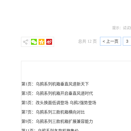
提示：试试键
< 上一页
3
总共 12 页
第1页：乌鸦系列机箱垂直风道新天下
第3页：乌鸦系列机箱开启垂直风道时代
第5页：改头换面低调登场 乌鸦2强势登场
第7页：乌鸦系列三款机箱横向对比
第9页：乌鸦系列三款机箱扩展兼容能力
第11页：乌鸦系列各款机箱售价