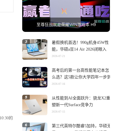
至尊狂战就是荣耀WIN游戏本 H9
暑假换机首选！990g机身45W性
能，华硕a豆14 Air 2026闭眼入
2026-07-21
高考后的第一台高性能笔记本怎
么选？这5款让你大学四年一步到
位
2026-07-16
从性能到AI全面跃升：骁龙X2重
塑新一代Surface竞争力
2026-07-15
0:30的
第三代英特尔酷睿5加持，华硕无