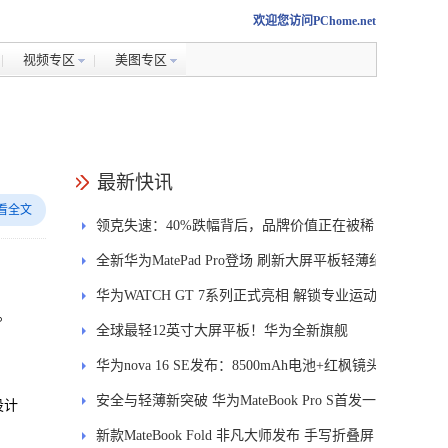
欢迎您访问PChome.net
视频专区
美图专区
最新快讯
看全文
领克失速：40%跌幅背后，品牌价值正在被稀
释
全新华为MatePad Pro登场 刷新大屏平板轻薄纪
录
华为WATCH GT 7系列正式亮相 解锁专业运动
。
新体验
全球最轻12英寸大屏平板！华为全新旗舰
MatePad Pro正式发布
华为nova 16 SE发布：8500mAh电池+红枫镜头
安全与轻薄新突破 华为MateBook Pro S首发一
设计
区双像素技术防窥屏
新款MateBook Fold 非凡大师发布 手写折叠屏