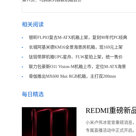
相关阅读
银昕FLP03复古M-ATX机箱上架，复刻90年代PC经典
风格
长城阿基米德KM16全景海景房机箱，现169元上架
钛钽带屏机箱UPG星舟、FLW星珀上架，统一售价
599元
联力包豪斯O11 Vision-M机箱上市，定位M-ATX海景
房
骨伽推出MX600 Max RGB机箱，主打双200mm
ARGB风扇
每日精选
REDMI重磅新品明
小米卢伟冰官宣重磅消息，RED
专属直播活动中正式开启