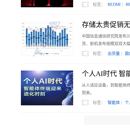
标签：
REDMI
|
R
存储太贵促销无力
中国信息通信研究院发布2
货、新机发布规模双双大
标签：
出货量
|
国
个人AI时代 
从人适应设备，到智能体终
到来。
标签：
智能体
|
个
清洁电器上半年