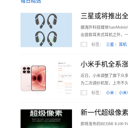
每日精选
三星或将推出全
据海外科技媒体SamMobi
出首款耳夹式耳机之外，
标签：
三星
|
耳机
小米手机全系涨
近日，小米调整了旗下众多机型的
为二次调价机型，上市不久的
标签：
小米
|
小米1
新一代超级像素 R
即将发布的REDMI K1