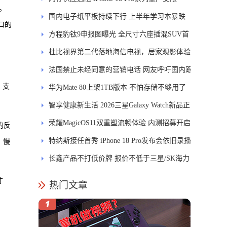
。
国内电子纸平板持续下行 上半年学习本暴跌
拗口的
84.6%
方程豹钛9申报图曝光 全尺寸六座插混SUV首
发DMS
杜比视界第二代落地海信电视，居家观影体验
能迎来哪些升级？
法国禁止未经同意的营销电话 网友呼吁国内跟
，支
进
华为Mate 80上架1TB版本 不怕存储不够用了
智享健康新生活 2026三星Galaxy Watch新品正
式开售
荣耀MagicOS11双重塑流畅体验 内测招募开启
的反
特纳斯接任首秀 iPhone 18 Pro发布会依旧录播
）慢
长鑫产品不打低价牌 报价不低于三星/SK海力
士
寸
热门文章