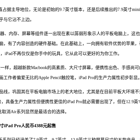
直占据主导地位，无论是初始的9.7英寸版本，还是后续推出的7.9英寸min
乎与它沾不上边。
理器、内存、屏幕等组件逐一出现在素以孱弱形象示人的平板电脑上，这
脑，有了内容创造的硬件基础。在此基础上，一向拥有软件优势的苹果，
诉大家，iPad不再仅仅是你手中的玩具，它从此可以更好的为你工作。
d不太一样，超越新款Macbook的高素质、大尺寸屏幕，便携性出色、手感尚可
爱无比的Apple Pencil触控笔，iPad Pro的生产力属性初步彰显
品线，巩固其在平板电脑市场上的老大地位，尤其是在目前平板大环境不
，具备生产力属性但便携性更佳的iPad Pro就必需要出现了，但在12.9英
因此取消Air系列显然是最适合的选择。
英寸iPad Pro人民币4388元起售
系列已经涵盖了7.9英寸、9.7英寸、12.9英寸三种屏幕尺寸的五款产品