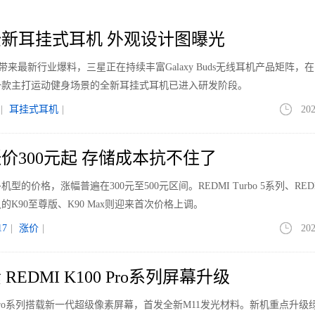
新耳挂式耳机 外观设计图曝光
le带来最新行业爆料，三星正在持续丰富Galaxy Buds无线耳机产品矩阵，
一款主打运动健身场景的全新耳挂式耳机已进入研发阶段。
|
耳挂式耳机
|
202
价300元起 存储成本抗不住了
价格，涨幅普遍在300元至500元区间。REDMI Turbo 5系列、REDM
K90至尊版、K90 Max则迎来首次价格上调。
7
|
涨价
|
202
EDMI K100 Pro系列屏幕升级
00 Pro系列搭载新一代超级像素屏幕，首发全新M11发光材料。新机重点升级