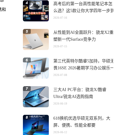
高考后的第一台高性能笔记本怎
携和
么选？这5款让你大学四年一步到
位
2026-07-16
从性能到AI全面跃升：骁龙X2重
塑新一代Surface竞争力
2026-07-15
第三代英特尔酷睿5加持，华硕无
畏16SE 2026暑期学习办公娱乐一
机搞定
2026-07-08
三大AI PC平台：骁龙X/酷睿
Ultra/锐龙AI选购指南
2026-06-19
618换机优选华硕无双系列，大
屏、便携、性能全都要
2026-06-12