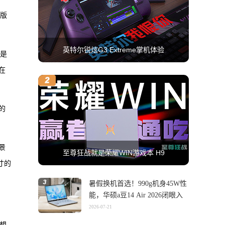
i版
英特尔锐炫G3 Extreme掌机体验
也是
在
的
。
景
至尊狂战就是荣耀WIN游戏本 H9
寸的
暑假换机首选！990g机身45W性
能，华硕a豆14 Air 2026闭眼入
2026-07-21
。想