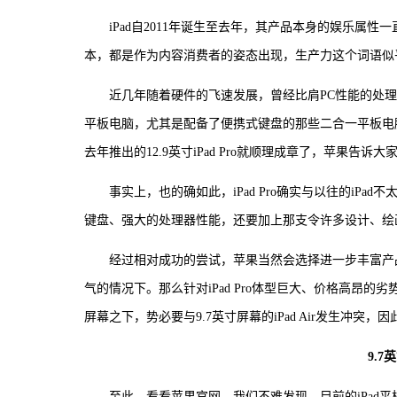
iPad自2011年诞生至去年，其产品本身的娱乐属性一
本，都是作为内容消费者的姿态出现，生产力这个词语似
近几年随着硬件的飞速发展，曾经比肩PC性能的处
平板电脑，尤其是配备了便携式键盘的那些二合一平板电
去年推出的12.9英寸iPad Pro就顺理成章了，苹果告
事实上，也的确如此，iPad Pro确实与以往的iPa
键盘、强大的处理器性能，还要加上那支令许多设计、绘画工作者偏
经过相对成功的尝试，苹果当然会选择进一步丰富产
气的情况下。那么针对iPad Pro体型巨大、价格高昂的劣势
屏幕之下，势必要与9.7英寸屏幕的iPad Air发生冲突，
9.7
至此，看看苹果官网，我们不难发现，目前的iPad平板