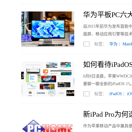
华为平板PC六
自2015年前华为发布首
面屏、移动应用引擎等技术
国平板第一阵营，也让华为笔
标签：
华为
|
Mate
据。
如何看待iPadO
6月8日凌晨，苹果WWDC2021
重聊一聊全新的iPadOS 15
标签：
iPadOS
|
iO
新iPad Pro为
作为苹果移动产品中兼具便携