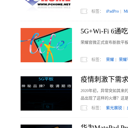
标签：
iPadPro
|
M
5G+Wi-Fi 
荣耀官微正式宣布新款平板产
标签：
荣耀
|
荣耀
疫情刺激下需求
2020年初，异常突如其
品出现了这样的火爆？这
标签：
紫光展锐
|
华为MatePad