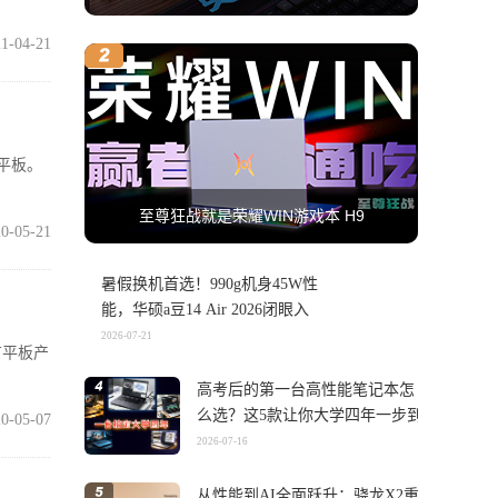
1-04-21
的平板。
至尊狂战就是荣耀WIN游戏本 H9
0-05-21
暑假换机首选！990g机身45W性
能，华硕a豆14 Air 2026闭眼入
2026-07-21
有平板产
高考后的第一台高性能笔记本怎
么选？这5款让你大学四年一步到
0-05-07
位
2026-07-16
从性能到AI全面跃升：骁龙X2重