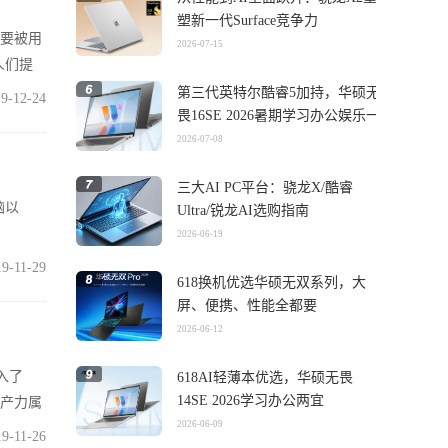
塑新一代Surface竞争力
快要被用
2026-07-15
人们提
第三代英特尔酷睿5加持，华硕无
9-12-24
畏16SE 2026暑期学习办公娱乐一
机搞定
2026-07-08
三大AI PC平台：骁龙X/酷睿
脑以
Ultra/锐龙AI选购指南
2026-06-19
19-11-29
618换机优选华硕无双系列，大
屏、便携、性能全都要
2026-06-12
引入了
618AI轻薄本优选，华硕无畏
14SE 2026学习办公两宜
生产力属
2026-06-09
19-11-26