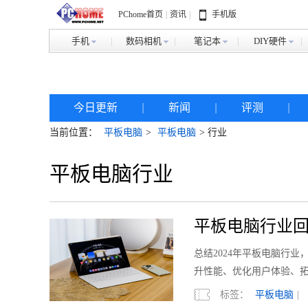
PChome首页
|
资讯
|
手机版
手机
数码相机
笔记本
DIY硬件
今日更新
|
新闻
|
评测
|
当前位置：
平板电脑
>
平板电脑
> 行业
平板电脑行业
平板电脑行业回
总结2024年平板电脑行
升性能、优化用户体验、拓
持续提升。
标签：
平板电脑
|