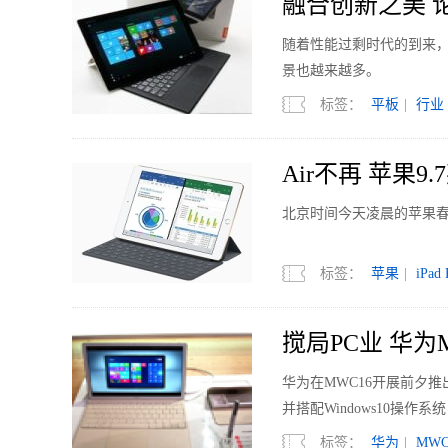
融合创新之美 
随着性能过剩时代的到来，
景也越来越多。
标签：
平板
|
行业
Air不再 苹果9.
北京时间今天凌晨的苹果春季发
标签：
苹果
|
iPad 
搅局PC业 华为M
华为在MWC16开展前夕推出
并搭配Windows10操作
MateBook一起发布的还有
标签：
华为
|
MWC