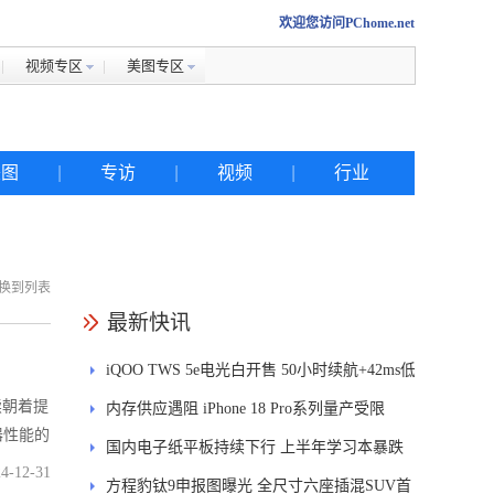
欢迎您访问PChome.net
视频专区
美图专区
美图
|
专访
|
视频
|
行业
换到列表
热搜
最新快讯
iQOO TWS 5e电光白开售 50小时续航+42ms低
iphone
续朝着提
延迟
内存供应遇阻 iPhone 18 Pro系列量产受限
金立
器性能的
国内电子纸平板持续下行 上半年学习本暴跌
佳能
4-12-31
84.6%
方程豹钛9申报图曝光 全尺寸六座插混SUV首