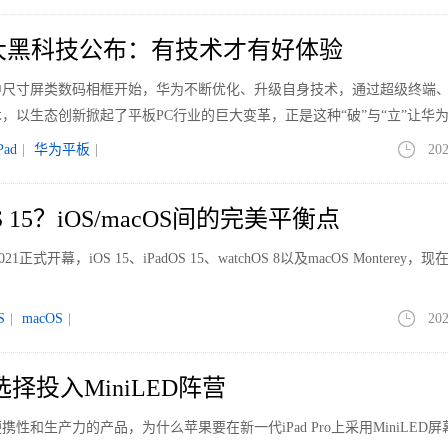
大黑科技公布：有技术才有好体验
款中尺寸屏类数码相框开始，华为不断优化、升级自身技术，通过超级终端
，以生态创新掀起了平板PC行业的巨大变革，正是这种“破”与“立”让华
记本销量逆势增长，从而实现了2022年Q1至Q3市场份额增长120%的
Pad
|
华为平板
|
202
S 15？iOS/macOS间的完美平衡点
正式开幕，iOS 15、iPadOS 15、watchOS 8以及macOS Monterey，
。
S
|
macOS
|
202
何选择投入MiniLED阵营
性和生产力的产品，为什么苹果要在新一代iPad Pro上采用MiniLED屏