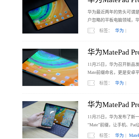
华为最近两年的势头可谓是
户忽略的平板电脑领域，华为
起平板电脑，脑海中除了iPad
标签：
华为
|
华为MatePa
11月25日，华为召开新品
Mate前缀命名，更是安
标签：
华为
|
华为MatePad
​11月25日，华为发布了新一
“Mate”前缀，让手机、
性。
标签：
华为
|
Mate