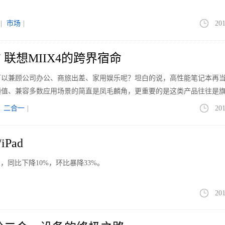
|
市场
|
201
联想MIIX4的跨界宿命
可以兼顾公司办公、商旅出差、家用娱乐呢？坦白的说，高性能笔记本再
颜值、兼容多数应用场景的简直是凤毛麟角，更重要的是这类产品往往是
 X1系列笔记本，可以满足上面的要求，但是动辄上万元
|
二合一
|
201
iPad
台，同比下降10%，环比暴降33%。
201