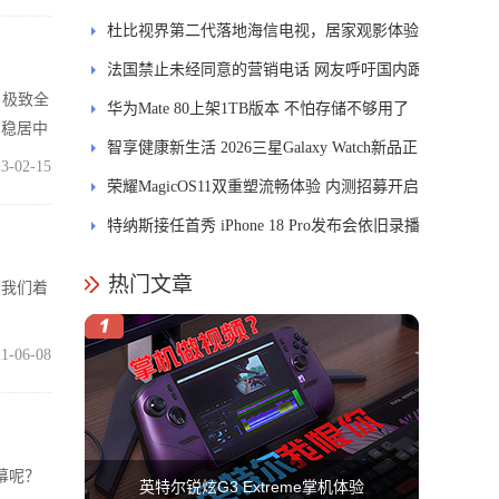
发DMS
杜比视界第二代落地海信电视，居家观影体验
能迎来哪些升级？
法国禁止未经同意的营销电话 网友呼吁国内跟
、极致全
进
华为Mate 80上架1TB版本 不怕存储不够用了
为稳居中
智享健康新生活 2026三星Galaxy Watch新品正
惊人数
3-02-15
式开售
荣耀MagicOS11双重塑流畅体验 内测招募开启
特纳斯接任首秀 iPhone 18 Pro发布会依旧录播
热门文章
现在我们着
1-06-08
幕呢？
英特尔锐炫G3 Extreme掌机体验