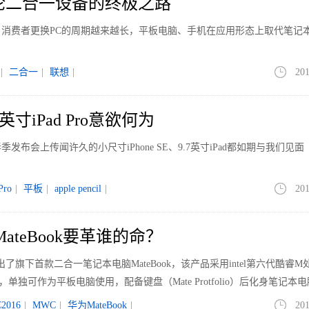
论二合一设备的终极之路
消费者更换PC的周期越来越长，平板电脑、手机在应用形态上取代笔记
|
二合一
|
联想
|
201
7英寸iPad Pro意欲何为
布会上传闻许久的小尺寸iPhone SE、9.7英寸iPad都如期与我们见面
Pro
|
平板
|
apple pencil
|
201
ateBook要革谁的命？
了旗下首款二合一笔记本电脑MateBook，该产品采用intel第六代酷睿M
系统，单独可作为平板电脑使用，配备键盘（Mate Protfolio）后化身笔记本
多功能合一的触控笔MatePen，以及多功能合一的Mate
2016
|
MWC
|
华为MateBook
|
201