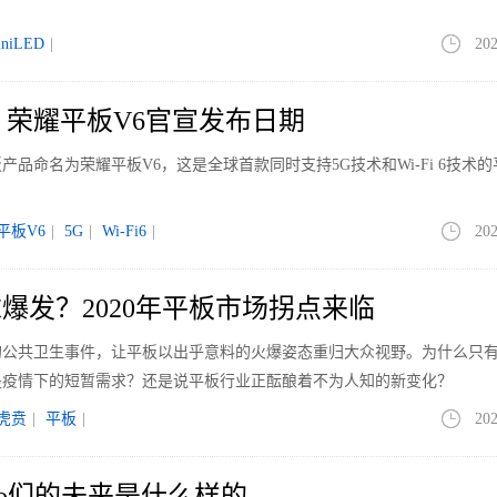
iniLED
|
202
6通吃 荣耀平板V6官宣发布日期
品命名为荣耀平板V6，这是全球首款同时支持5G技术和Wi-Fi 6技术
平板V6
|
5G
|
Wi-Fi6
|
202
爆发？2020年平板市场拐点来临
来的公共卫生事件，让平板以出乎意料的火爆姿态重归大众视野。为什么只
是疫情下的短暂需求？还是说平板行业正酝酿着不为人知的新变化？
虎贲
|
平板
|
202
 Pro们的未来是什么样的