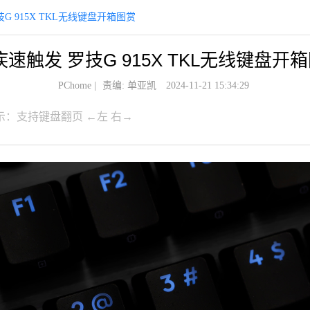
G 915X TKL无线键盘开箱图赏
速触发 罗技G 915X TKL无线键盘开
PChome
|
责编: 单亚凯
2024-11-21 15:34:29
示：支持键盘翻页 ←左 右→