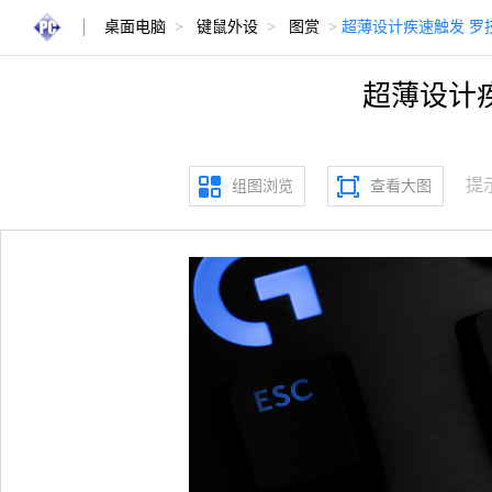
桌面电脑
>
键鼠外设
>
图赏
>
超薄设计疾速触发 罗技
超薄设计疾
提
组图浏览
查看大图