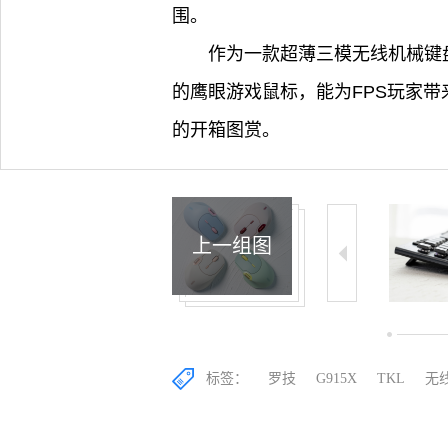
围。
作为一款超薄三模无线机械键盘，
的鹰眼游戏鼠标，能为FPS玩家带来出
的开箱图赏。
上一组图
10/15
11/15
12/15
标签：
罗技
G915X
TKL
无