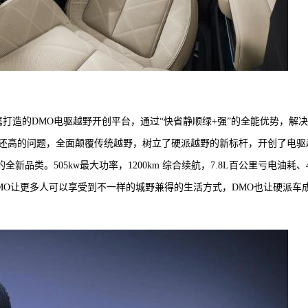
打造的DMO电驱越野开创平台，通过“快省静顺绿+强”的全能优势，解
还高的问题，全面颠覆传统越野，树立了硬派越野的新标杆，开创了电驱
类。505kw最大功率，1200km 综合续航，7.8L百公里亏电油耗、4.
MO让更多人可以享受到不一样的城野兼得的生活方式，DMO也让硬派车