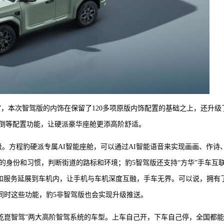
”，本次智驾版的内饰在保留了120多项原版内饰配置的基础之上，还升级
倒等配置功能，让硬派豪华座舱更添高阶舒适。
。方程豹硬派专属AI智能座舱，可以通过AI智能语音来实现画画、作诗
的身份和习惯，判断街道的路标和环境；豹5智驾版还支持“方华”手车互
的应用和服务延展到车机内，让手机与车机深度互融，手车无界。可以说，拥有
。同时这些功能，豹5非智驾版也会实现升级推送。
“乾崑智驾”两大高阶智驾系统的车型。上车自己开，下车自己停，全国都能