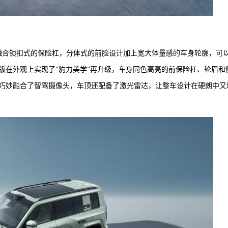
融合锁扣式的保险杠，分体式的前脸设计加上宽大体量感的车身轮廓，可
版在外观上实现了“豹力美学”再升级，车身同色高亮的前保险杠、轮眉和
巧妙融合了智驾摄像头，车顶还配备了激光雷达，让整车设计在硬朗中又