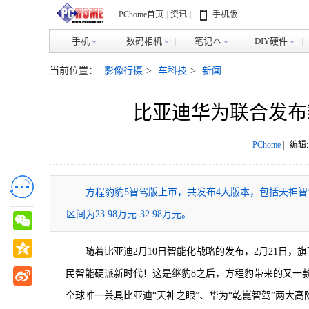
PChome首页
|
资讯
|
手机版
手机
数码相机
笔记本
DIY硬件
当前位置：
影像行摄
>
车科技
>
新闻
比亚迪华为联合发布豹
PChome
|
编辑:
方程豹豹5智驾版上市，共发布4大版本，包括天神智驾
区间为23.98万元-32.98万元。
随着比亚迪2月10日智能化战略的发布，2月21日
民智能硬派新时代！这是继豹8之后，方程豹带来的又一款
全球唯一兼具比亚迪“天神之眼”、华为“乾崑智驾”两大