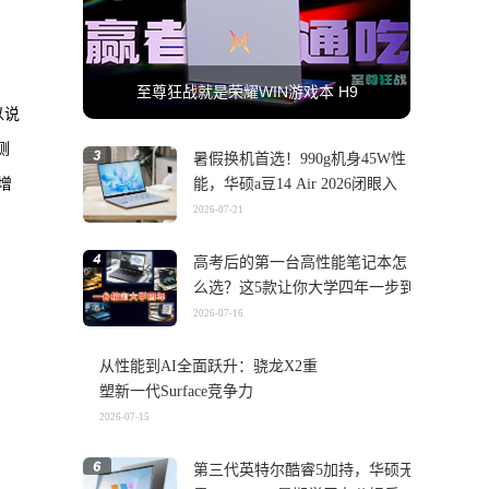
至尊狂战就是荣耀WIN游戏本 H9
以说
侧
暑假换机首选！990g机身45W性
增
能，华硕a豆14 Air 2026闭眼入
2026-07-21
高考后的第一台高性能笔记本怎
么选？这5款让你大学四年一步到
位
2026-07-16
从性能到AI全面跃升：骁龙X2重
塑新一代Surface竞争力
2026-07-15
第三代英特尔酷睿5加持，华硕无