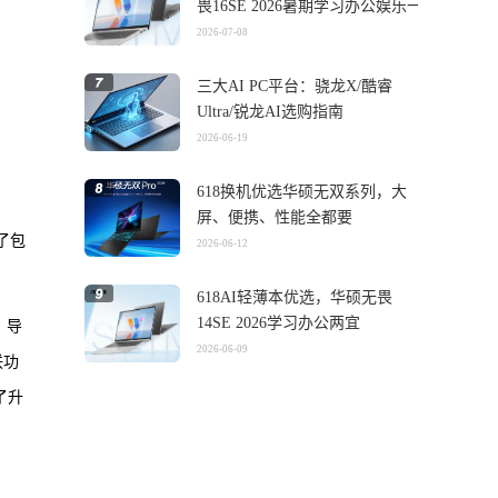
畏16SE 2026暑期学习办公娱乐一
机搞定
2026-07-08
三大AI PC平台：骁龙X/酷睿
Ultra/锐龙AI选购指南
2026-06-19
618换机优选华硕无双系列，大
屏、便携、性能全都要
了包
2026-06-12
618AI轻薄本优选，华硕无畏
14SE 2026学习办公两宜
、导
2026-06-09
联功
了升