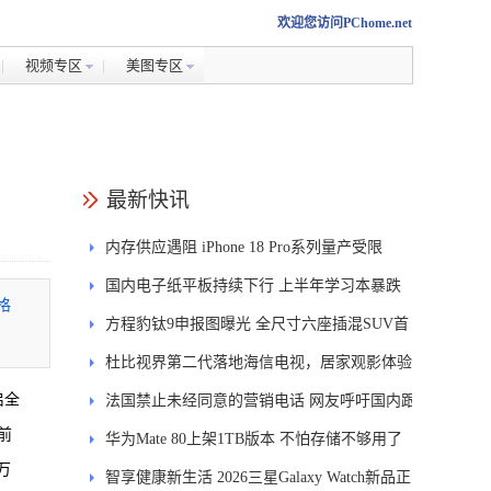
欢迎您访问PChome.net
视频专区
美图专区
最新快讯
内存供应遇阻 iPhone 18 Pro系列量产受限
国内电子纸平板持续下行 上半年学习本暴跌
格
84.6%
方程豹钛9申报图曝光 全尺寸六座插混SUV首
发DMS
杜比视界第二代落地海信电视，居家观影体验
启全
能迎来哪些升级？
法国禁止未经同意的营销电话 网友呼吁国内跟
前
进
华为Mate 80上架1TB版本 不怕存储不够用了
万
智享健康新生活 2026三星Galaxy Watch新品正