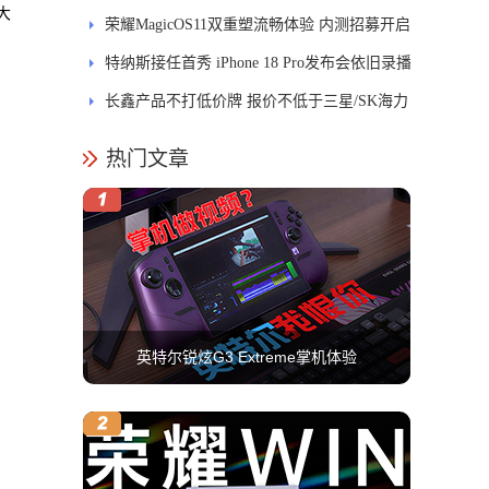
大
式开售
荣耀MagicOS11双重塑流畅体验 内测招募开启
特纳斯接任首秀 iPhone 18 Pro发布会依旧录播
长鑫产品不打低价牌 报价不低于三星/SK海力
士
热门文章
英特尔锐炫G3 Extreme掌机体验