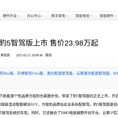
硬件外设
办公中心
数字家电
智能电视
智能硬件
5智驾版上市 售价23.98万起
 单亚凯
2025-02-21 20:00:46
原创
Max版、天神智驾Ultra版、激光乾崑智驾版、云辇激光乾崑智驾版，价
，旗下新能源个性品牌方程豹也紧跟步伐，带来了豹5智驾版的正式上市，开
超级混动智能硬派SUV，方程豹品牌自此全系标配智驾。豹5智驾版是目
高阶智驾系统的车型。同时，它还融合了DMO电驱越野开创平台、云辇-P百