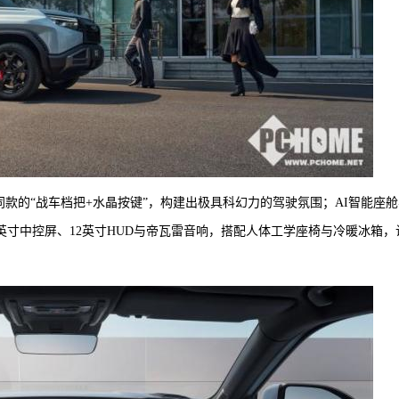
款的“战车档把+水晶按键”，构建出极具科幻力的驾驶氛围；AI智能座舱
6英寸中控屏、12英寸HUD与帝瓦雷音响，搭配人体工学座椅与冷暖冰箱，