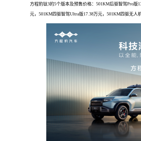
方程豹钛3的5个版本及预售价格：501KM后驱智驾Pro版13.9
元，501KM四驱智驾Ultra版17.38万元，501KM四