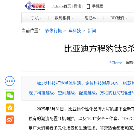
PChome首页
|
资讯
|
手机版
手机
数码相机
笔记本
DIY硬件
当前位置：
影像行摄
>
车科技
>
新闻
比亚迪方程豹钛3杀
PChome
|
编辑:
钛3以科技打造潮流生活，定位科技潮品SUV，搭载其独
现了科技越级、空间越级、配置越级。方程豹钛3共推出5个
2025年3月31日，比亚迪个性化品牌方程豹旗下全
独有的潮流配置“1机3舱”，以及“iCT”安全三件套、“
足广大消费者多元化场景和生活需求，非常适合都市和家