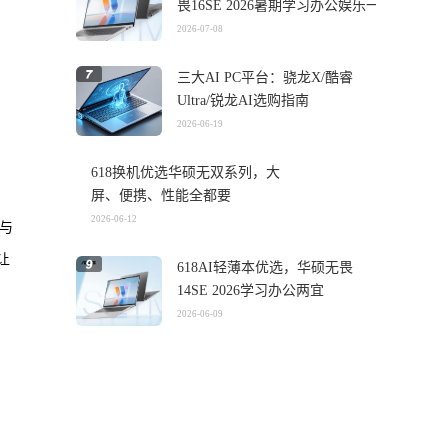
畏16SE 2026暑期学习办公娱乐一
机搞定
2026-07-08
三大AI PC平台：骁龙X/酷睿
Ultra/锐龙AI选购指南
2026-06-19
618换机优选华硕无双系列，大
屏、便携、性能全都要
2026-06-12
与
让
618AI轻薄本优选，华硕无畏
14SE 2026学习办公两宜
2026-06-09