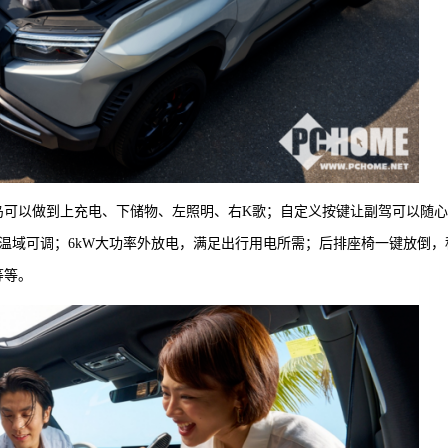
岛可以做到上充电、下储物、左照明、右K歌；自定义按键让副驾可以随
0℃宽温域可调；6kW大功率外放电，满足出行用电所需；后排座椅一键放倒，
等等。