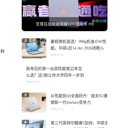
至尊狂战就是荣耀WIN游戏本 H9
暑假换机首选！990g机身45W性
能，华硕a豆14 Air 2026闭眼入
显科
2026-07-21
高考后的第一台高性能笔记本怎
么选？这5款让你大学四年一步到
位
2026-07-16
从性能到AI全面跃升：骁龙X2重
塑新一代Surface竞争力
2026-07-15
第三代英特尔酷睿5加持，华硕无