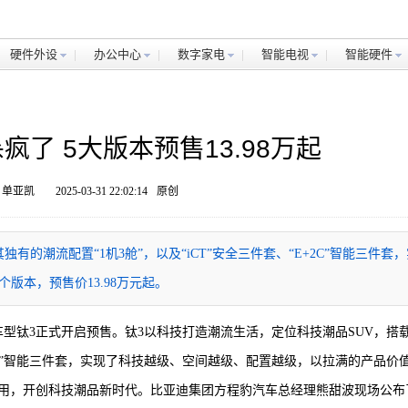
硬件外设
办公中心
数字家电
智能电视
智能硬件
疯了 5大版本预售13.98万起
 单亚凯
2025-03-31 22:02:14
原创
有的潮流配置“1机3舱”，以及“iCT”安全三件套、“E+2C”智能三件套，
版本，预售价13.98万元起。
新车型钛3正式开启预售。钛3以科技打造潮流生活，定位科技潮品SUV，搭
E+2C”智能三件套，实现了科技越级、空间越级、配置越级，以拉满的产品价
用，开创科技潮品新时代。比亚迪集团方程豹汽车总经理熊甜波现场公布