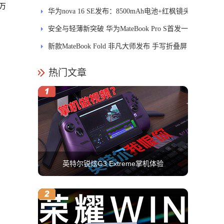
8万
MatePad Pro正式发布
华为nova 16 SE发布：8500mAh电池+红枫镜头
安全与轻薄新突破 华为MateBook Pro S首发一
区双像素技术防窥屏
新款MateBook Fold 非凡大师发布 手写折叠屏
引领PC交互新体验
热门文章
英特尔锐炫G3 Extreme掌机体验