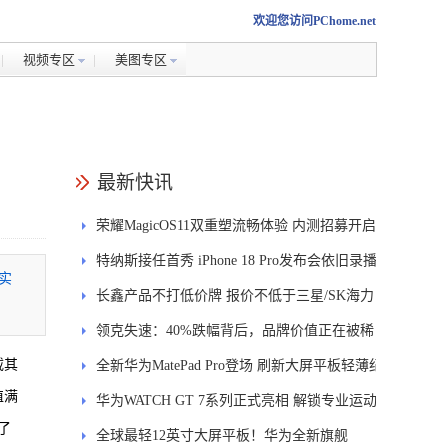
欢迎您访问PChome.net
视频专区
美图专区
最新快讯
荣耀MagicOS11双重塑流畅体验 内测招募开启
特纳斯接任首秀 iPhone 18 Pro发布会依旧录播
实
长鑫产品不打低价牌 报价不低于三星/SK海力
士
领克失速：40%跌幅背后，品牌价值正在被稀
载其
释
全新华为MatePad Pro登场 刷新大屏平板轻薄纪
值满
录
华为WATCH GT 7系列正式亮相 解锁专业运动
了
新体验
全球最轻12英寸大屏平板！华为全新旗舰