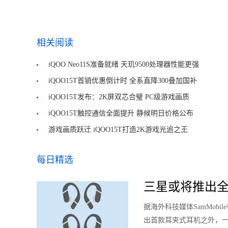
相关阅读
iQOO Neo11S准备就绪 天玑9500处理器性能更强
iQOO15T首销优惠倒计时 全系直降300叠加国补
iQOO15T发布：2K屏双芯合璧 PC级游戏画质
iQOO15T触控通信全面提升 静候明日价格公布
游戏画质跃迁 iQOO15T打造2K游戏光追之王
每日精选
三星或将推出全
据海外科技媒体SamMobi
出首款耳夹式耳机之外，