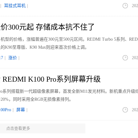
|
耳挂式耳机
|
202
价300元起 存储成本抗不住了
价格，涨幅普遍在300元至500元区间。REDMI Turbo 5系列、REDM
K90至尊版、K90 Max则迎来首次价格上调。
7
|
涨价
|
202
EDMI K100 Pro系列屏幕升级
00 Pro系列搭载新一代超级像素屏幕，首发全新M11发光材料。新机重点升级
20%，同时采用全RGB无损像素排列。
00Pro
|
屏幕
|
202
点击查看更多
但均价走高 大屏与Mini LED引领升级