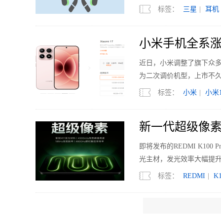
标签：
三星
|
耳机
小米手机全系涨
近日，小米调整了旗下众多机型的
为二次调价机型，上市不久的
标签：
小米
|
小米1
新一代超级像素 R
即将发布的REDMI K1
光主材，发光效率大幅提升
标签：
REDMI
|
K1
国内电视销量下滑