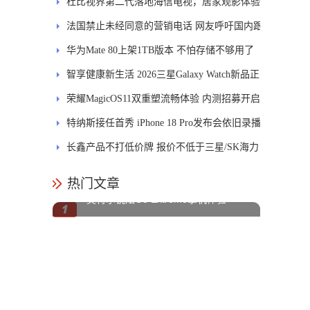
发DMS
杜比视界第二代落地海信电视，居家观影体验
能迎来哪些升级？
法国禁止未经同意的营销电话 网友呼吁国内跟
进
华为Mate 80上架1TB版本 不怕存储不够用了
智享健康新生活 2026三星Galaxy Watch新品正
式开售
荣耀MagicOS11双重塑流畅体验 内测招募开启
特纳斯接任首秀 iPhone 18 Pro发布会依旧录播
长鑫产品不打低价牌 报价不低于三星/SK海力
士
热门文章
英特尔锐炫G3 Extreme掌机体验