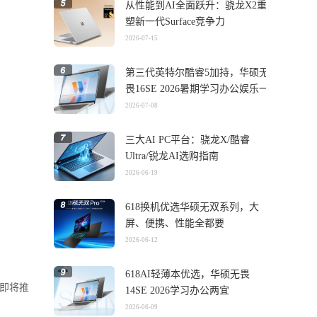
从性能到AI全面跃升：骁龙X2重
塑新一代Surface竞争力
2026-07-15
第三代英特尔酷睿5加持，华硕无
畏16SE 2026暑期学习办公娱乐一
机搞定
2026-07-08
三大AI PC平台：骁龙X/酷睿
Ultra/锐龙AI选购指南
2026-06-19
618换机优选华硕无双系列，大
屏、便携、性能全都要
2026-06-12
618AI轻薄本优选，华硕无畏
在即将推
14SE 2026学习办公两宜
2026-06-09