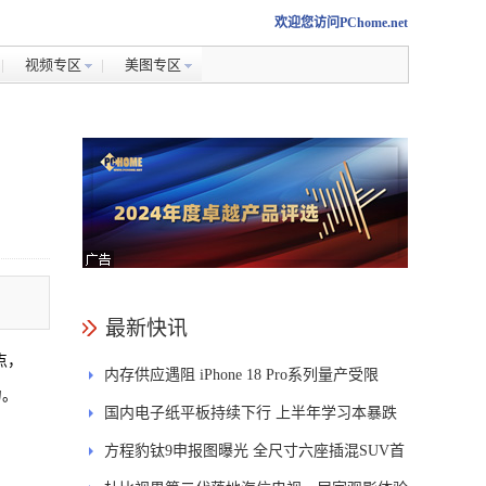
欢迎您访问PChome.net
视频专区
美图专区
最新快讯
点，
内存供应遇阻 iPhone 18 Pro系列量产受限
力。
国内电子纸平板持续下行 上半年学习本暴跌
84.6%
方程豹钛9申报图曝光 全尺寸六座插混SUV首