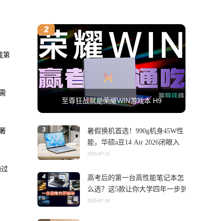
载第
所需
至尊狂战就是荣耀WIN游戏本 H9
著
暑假换机首选！990g机身45W性
能，华硕a豆14 Air 2026闭眼入
2026-07-21
通过
高考后的第一台高性能笔记本怎
么选？这5款让你大学四年一步到
位
2026-07-16