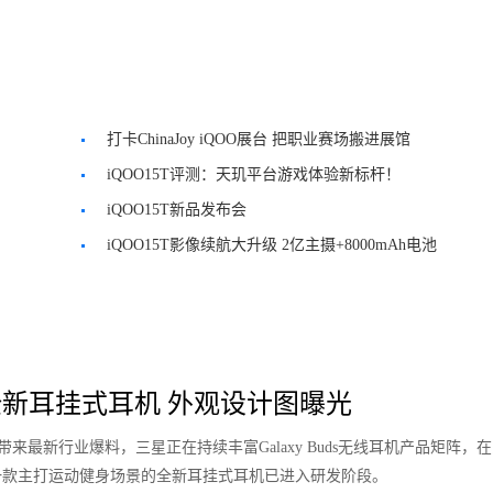
打卡ChinaJoy iQOO展台 把职业赛场搬进展馆
iQOO15T评测：天玑平台游戏体验新标杆！
iQOO15T新品发布会
iQOO15T影像续航大升级 2亿主摄+8000mAh电池
新耳挂式耳机 外观设计图曝光
le带来最新行业爆料，三星正在持续丰富Galaxy Buds无线耳机产品矩阵，
一款主打运动健身场景的全新耳挂式耳机已进入研发阶段。