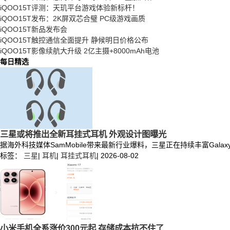
iQOO15T评测：天玑平台游戏体验新标杆！
iQOO15T发布：2K屏双芯合璧 PC级游戏画质
iQOO15T新品发布会
iQOO15T触控通信全面提升 静候明日价格公布
iQOO15T影像续航大升级 2亿主摄+8000mAh电池
每日精选
三星或将推出全新耳挂式耳机 外观设计图曝光
据海外科技媒体SamMobile带来最新行业爆料，三星正在持续丰富Ga
标签：
三星
|
耳机
|
耳挂式耳机
|
2026-08-02
小米手机全系涨价300元起 存储成本抗不住了