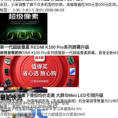
近日，小米调整了旗下众多机型的价格，涨幅普遍在300元至500元区间。RED
标签：
小米
|
小米17
|
涨价
|
2026-08-03
新一代超级像素 REDMI K100 Pro系列屏幕升级
即将发布的REDMI K100 Pro系列搭载新一代超级像素屏幕，首发
点击查看更多
标签：
REDMI
|
K100Pro
|
屏幕
|
2026-08-03
国内电视销量下滑但均价走高 大屏与Mini LED引领升级
最新快讯
2026年上半年，中国电视市场（不含激光电视）的全渠道零售量为1198万台
内存供应遇阻 iPhone 18 Pro系列量产受限
标签：
电视
|
MiniLED
|
2026-08-03
国内电子纸平板持续下行 上半年学习本暴跌84.6%
方程豹钛9申报图曝光 全尺寸六座插混SUV首发DMS