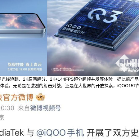
景光线追踪、2K原画超分、2K+144FPS超分超帧并发等体验。据此前产品
追踪体验。无论是在激烈的射击对战，还是在大世界的开放探索，iQOO15