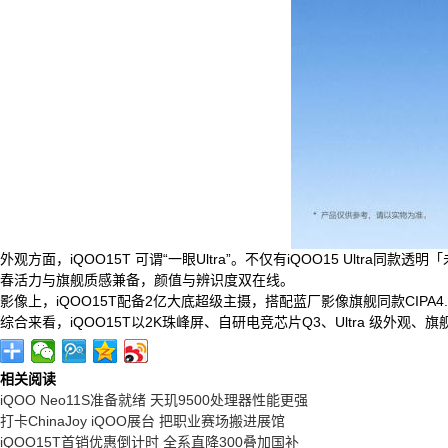
外观方面，iQOO15T 可谓“一眼Ultra”。不仅有iQOO15 Ul
春活力与旗舰质感兼备，颜值与辨识度双在线。
影像上，iQOO15T配备2亿大底超级主摄，搭配蓝厂影像旗舰同款CIP
综合来看，iQOO15T以2K珠峰屏、自研电竞芯片Q3、Ultra 
相关阅读
iQOO Neo11S准备就绪 天玑9500处理器性能更强
打卡ChinaJoy iQOO展台 把职业赛场搬进展馆
iQOO15T首销优惠倒计时 全系直降300叠加国补