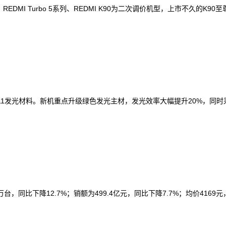
MI Turbo 5系列、REDMI K90为二次调价机型，上市不久的K90至
全新M11发光材料。新机重点升级绿色发光主材，发光效率大幅提升20%，同
，同比下降12.7%；销额为499.4亿元，同比下降7.7%；均价4169元