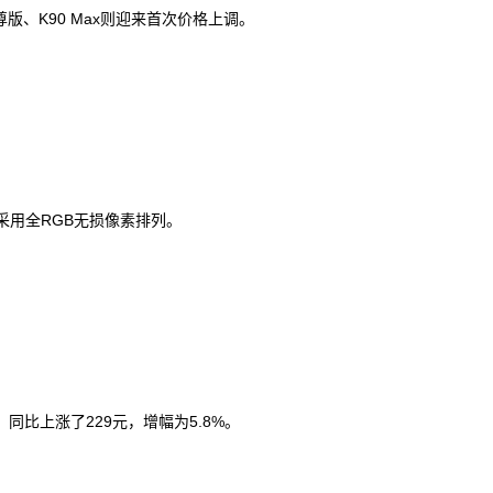
尊版、K90 Max则迎来首次价格上调。
时采用全RGB无损像素排列。
，同比上涨了229元，增幅为5.8%。