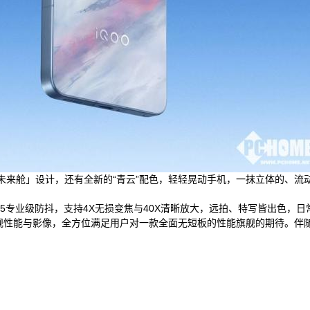
tra同款透明「未来舱」设计，还有全新的“青云”配色，轻轻晃动手机，一抹立
A4.5专业级防抖，支持4X无损变焦与40X清晰放大，远拍、特写皆出色，
级外观、旗舰性能与影像，全方位满足用户对一款全面无短板的性能旗舰的期待