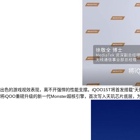
出色的游戏视效表现，离不开强悍的性能支撑。iQOO15T将首发搭载“天玑
将iQOO重磅升级的新一代Monster超核引擎，首次写入天玑芯片底层