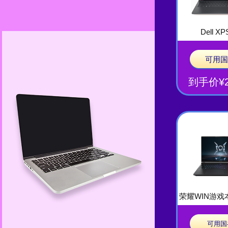
Dell XP
可用国
到手价¥2
荣耀WIN游戏本 
可用国