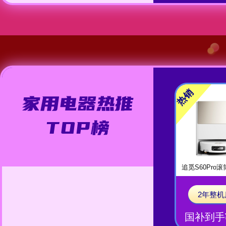
热销
追觅S60Pro
2年整机
国补到手¥