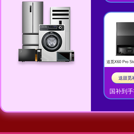
追觅X60 Pro 
送甜觅
国补到手¥