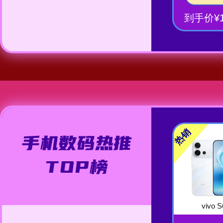
到手价¥1
热销
vivo S