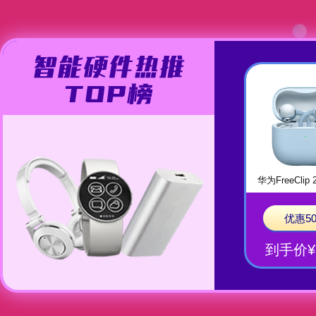
华为FreeCli
优惠5
到手价¥1