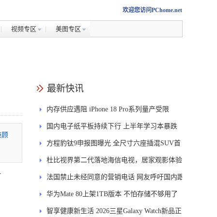
欢迎您访问PChome.net
视频专区
美图专区
最新快讯
内存供应遇阻 iPhone 18 Pro系列量产受限
国内电子纸平板持续下行 上半年学习本暴跌
兼顾
84.6%
方程豹钛9申报图曝光 全尺寸六座插混SUV首
发DMS
杜比视界第二代落地海信电视，居家观影体验
打
能迎来哪些升级？
法国禁止未经同意的营销电话 网友呼吁国内跟
进
华为Mate 80上架1TB版本 不怕存储不够用了
智享健康新生活 2026三星Galaxy Watch新品正