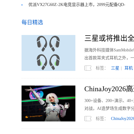
2199元
优派VX27G60Z-2K电竞显示器上市，2099元配备QD-
OLED
每日精选
三星或将推出全
据海外科技媒体SamMobi
出首款耳夹式耳机之外，
标签：
三星
|
耳机
ChinaJoy2
300+设备、200+演示、
对战，AI造梦场生成数字
标签：
ChinaJoy202