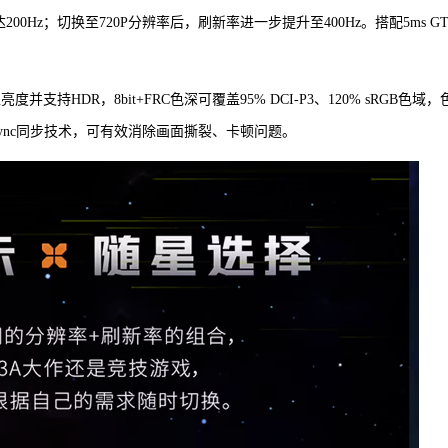
200Hz；切换至720P分辨率后，刷新率进一步提升至400Hz。搭配5ms G
并支持HDR，8bit+FRC色深可覆盖95% DCI-P3、120% sRGB色域，
tive-Sync同步技术，可有效消除画面撕裂、卡顿问题。