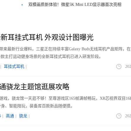
标杆
双模画质新体验！微星5K Mini LED显示器首次亮相
新耳挂式耳机 外观设计图曝光
le带来最新行业爆料，三星正在持续丰富Galaxy Buds无线耳机产品矩阵，
一款主打运动健身场景的全新耳挂式耳机已进入研发阶段。
|
耳挂式耳机
|
202
026高通骁龙主题馆逛展攻略
40+游戏，骁龙馆一天逛不够！至尊游戏区165帧满帧畅玩，XR芯视界双目16
分身、智能陪玩，装备库百款新品随便摸。
6
|
高通
|
骁龙
|
202