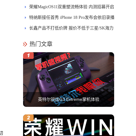
式开售
荣耀MagicOS11双重塑流畅体验 内测招募开启
特纳斯接任首秀 iPhone 18 Pro发布会依旧录播
长鑫产品不打低价牌 报价不低于三星/SK海力
士
热门文章
英特尔锐炫G3 Extreme掌机体验
切