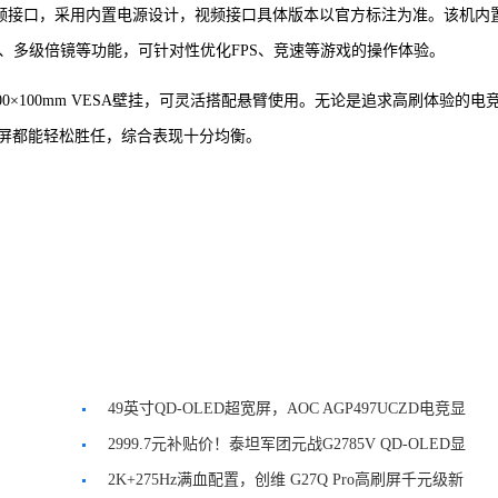
5mm音频接口，采用内置电源设计，视频接口具体版本以官方标注为准。该机内
、多级倍镜等功能，可针对性优化FPS、竞速等游戏的操作体验。
容100×100mm VESA壁挂，可灵活搭配悬臂使用。无论是追求高刷体验的电
屏都能轻松胜任，综合表现十分均衡。
49英寸QD-OLED超宽屏，AOC AGP497UCZD电竞显
示器发布
2999.7元补贴价！泰坦军团元战G2785V QD-OLED显
示器
2K+275Hz满血配置，创维 G27Q Pro高刷屏千元级新