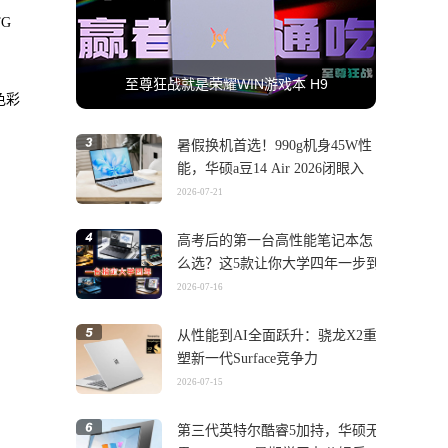
TG
至尊狂战就是荣耀WIN游戏本 H9
色彩
暑假换机首选！990g机身45W性
能，华硕a豆14 Air 2026闭眼入
2026-07-21
高考后的第一台高性能笔记本怎
么选？这5款让你大学四年一步到
位
2026-07-16
从性能到AI全面跃升：骁龙X2重
塑新一代Surface竞争力
2026-07-15
第三代英特尔酷睿5加持，华硕无