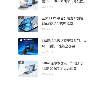
畏16SE 2026暑期学习办公娱乐一
机搞定
2026-07-08
三大AI PC平台：骁龙X/酷睿
Ultra/锐龙AI选购指南
2026-06-19
618换机优选华硕无双系列，大
屏、便携、性能全都要
2026-06-12
618AI轻薄本优选，华硕无畏
14SE 2026学习办公两宜
2026-06-09