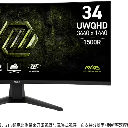
眩光面板，21:9超宽比例带来开阔视野与沉浸式观感。它支持分辨率+刷新率双模