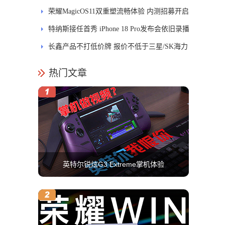
式开售
荣耀MagicOS11双重塑流畅体验 内测招募开启
特纳斯接任首秀 iPhone 18 Pro发布会依旧录播
长鑫产品不打低价牌 报价不低于三星/SK海力
士
热门文章
英特尔锐炫G3 Extreme掌机体验