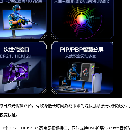
拟自然光传播路径，有效降低长时间游戏带来的睫状肌紧张与眼部疲劳，
V权威认证。
6、1个DP 2.1 UHBR13.5高带宽视频接口，同时支持USB扩展与3.5mm音频