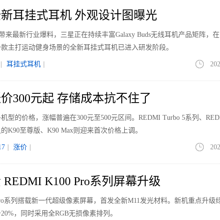
新耳挂式耳机 外观设计图曝光
le带来最新行业爆料，三星正在持续丰富Galaxy Buds无线耳机产品矩阵，
一款主打运动健身场景的全新耳挂式耳机已进入研发阶段。
|
耳挂式耳机
|
202
价300元起 存储成本抗不住了
价格，涨幅普遍在300元至500元区间。REDMI Turbo 5系列、REDM
K90至尊版、K90 Max则迎来首次价格上调。
7
|
涨价
|
202
EDMI K100 Pro系列屏幕升级
00 Pro系列搭载新一代超级像素屏幕，首发全新M11发光材料。新机重点升级
20%，同时采用全RGB无损像素排列。