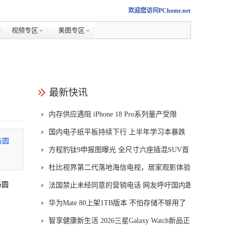
欢迎您访问PChome.net
视频专区
美图专区
最新快讯
内存供应遇阻 iPhone 18 Pro系列量产受限
国内电子纸平板持续下行 上半年学习本暴跌
与圆
84.6%
方程豹钛9申报图曝光 全尺寸六座插混SUV首
发DMS
杜比视界第二代落地海信电视，居家观影体验
与圆
能迎来哪些升级？
法国禁止未经同意的营销电话 网友呼吁国内跟
进
华为Mate 80上架1TB版本 不怕存储不够用了
智享健康新生活 2026三星Galaxy Watch新品正