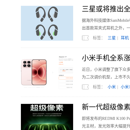
三星或将推出全
据海外科技媒体SamMobi
出首款耳夹式耳机之外，
标签：
三星
|
耳机
小米手机全系涨
近日，小米调整了旗下众多机型的
为二次调价机型，上市不久的
标签：
小米
|
小米1
新一代超级像素 R
即将发布的REDMI K1
光主材，发光效率大幅提升