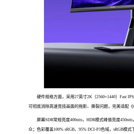
硬件规格方面，采用27英寸2K（2560×1440）Fast
可彻底消除高速竞技画面的拖影、撕裂问题，完美适配《CS2》
屏幕SDR常规亮度400nits，HDR模式峰值亮度450nit
众；色彩覆盖100% sRGB、95% DCI-P3色域，s