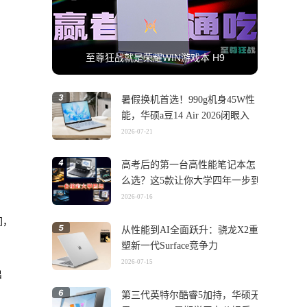
至尊狂战就是荣耀WIN游戏本 H9
暑假换机首选！990g机身45W性
能，华硕a豆14 Air 2026闭眼入
2026-07-21
高考后的第一台高性能笔记本怎
么选？这5款让你大学四年一步到
位
2026-07-16
间，
从性能到AI全面跃升：骁龙X2重
塑新一代Surface竞争力
2026-07-15
出
第三代英特尔酷睿5加持，华硕无