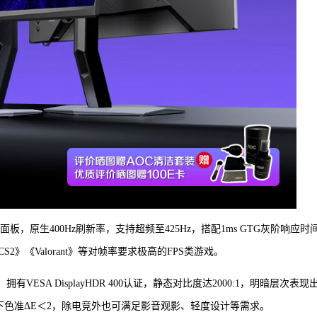
 IPS面板，原生400Hz刷新率，支持超频至425Hz，搭配1ms GTG灰阶响应时
《Valorant》等对帧率要求极高的FPS类游戏。
s，拥有VESA DisplayHDR 400认证，静态对比度达2000:1，明暗层次表现
RGB模式下色准ΔE＜2，除电竞外也可满足影音观影、轻度设计等需求。