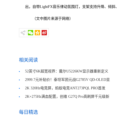
出，自带LightFX音乐律动氛围灯，支架支持升降、倾
（文中图片来源于网络）
相关阅读
52英寸6K超宽视界：戴尔U5226KW显示器重新定义
专业大屏体验
2999.7元补贴价！泰坦军团元战G2785V QD-OLED显
示器
2K 320Hz电竞屏，蚂蚁电竞ANT273PQL PRO首发
2199元
2K+275Hz满血配置，创维 G27Q Pro高刷屏千元级新
标杆
每日精选