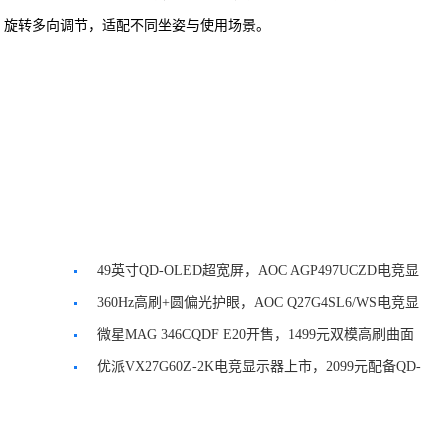
斜、旋转多向调节，适配不同坐姿与使用场景。
49英寸QD-OLED超宽屏，AOC AGP497UCZD电竞显
示器发布
360Hz高刷+圆偏光护眼，AOC Q27G4SL6/WS电竞显
示器
微星MAG 346CQDF E20开售，1499元双模高刷曲面
屏显示器
优派VX27G60Z-2K电竞显示器上市，2099元配备QD-
OLED