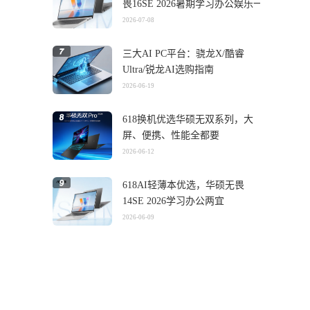
畏16SE 2026暑期学习办公娱乐一
机搞定
2026-07-08
三大AI PC平台：骁龙X/酷睿
Ultra/锐龙AI选购指南
2026-06-19
618换机优选华硕无双系列，大
屏、便携、性能全都要
2026-06-12
618AI轻薄本优选，华硕无畏
14SE 2026学习办公两宜
2026-06-09