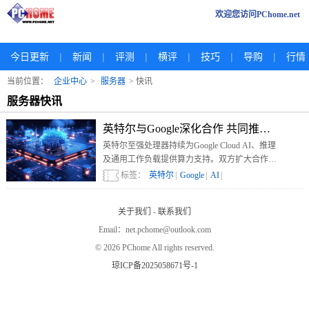
欢迎您访问PChome.net
|
|
|
|
|
|
今日更新
新闻
评测
横评
技巧
导购
行情
当前位置：
企业中心
>
服务器
> 快讯
服务器快讯
英特尔与Google深化合作 共同推进AI基
英特尔至强处理器持续为Google Cloud AI、推理
及通用工作负载提供算力支持。双方扩大合作，
共同开发基于定制专用集成电路的基础设施处理
标签：
英特尔
|
Google
|
AI
|
单元，以实现在大规模环境中提升效率、利用率
和性能。
关于我们
-
联系我们
Email：net.pchome@outlook.com
©
2026 PChome All rights reserved.
琼ICP备2025058671号-1