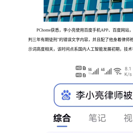
PChome获悉，李小亮使用百度手机APP、百度网
判三年有期徒刑”的错误文字内容，并且配了他身着律师
示词高度相关，该时间点系国内人工智能发展初期，技术