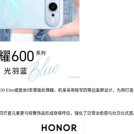
8550 Elite或骁龙8至尊版处理器，机身采用极窄四等边直屏设计，为用打
四芒星元素更与轻奢饰品形成穿搭呼应，强化了日常治愈感与社交仪式感