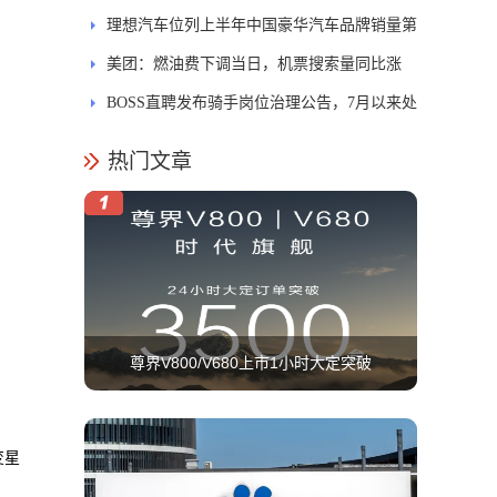
新蜂鸟架构
理想汽车位列上半年中国豪华汽车品牌销量第
一，小米高管送上祝贺
美团：燃油费下调当日，机票搜索量同比涨
42%，京沪航线最热
BOSS直聘发布骑手岗位治理公告，7月以来处
置违规账号近2.6万个
热门文章
尊界V800/V680上市1小时大定突破
2115台，24小时大定超3500台
变星