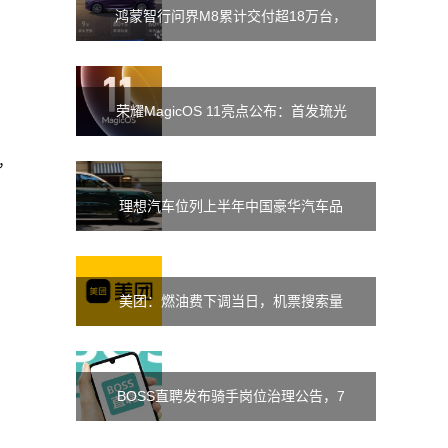
鸿蒙智行问界M8累计交付超18万台，
将迎来华为鸿蒙座舱升级
荣耀MagicOS 11亮点公布：首发琉光
架构与全新蜂鸟架构
，
理想汽车位列上半年中国豪华汽车品
牌销量第一，小米高管送上祝贺
美团：燃油费下调当日，机票搜索量
同比涨42%，京沪航线最热
BOSS直聘发布骑手岗位治理公告，7
月以来处置违规账号近2.6万个