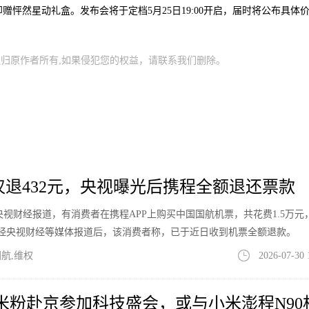
怦然星动礼盒。发布会将于定档5月25日19:00开启，届时将公布具体
归原作者所有,如果侵犯您的权益，请联系我们删除。
票仅退432元，央视曝光后携程全额退还票款
息，据央视财经报道，有消费者在携程APP上购买中国国航机票，共花费1.5万元
件经央视财经等媒体报道后，该消费者称，已于近日收到机票全额退款。
航,维权
2026-07-30 
位米粉赴京参加科技盛会，或与小米澎程N90