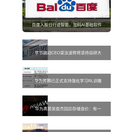
百度入股日行迹智能，加码AI基础软件
与数据服务布局
字节跳动CEO梁汝波称将坚持自研大
模型，接受短期落后
华为昇腾已正式支持强化学习RL训推
一致性，测试实现Logdiff为0
华为高管吴俊杰回应存储涨价：有一
定影响但供应有保障