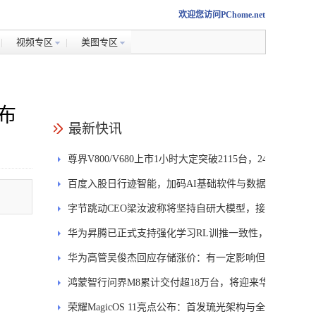
欢迎您访问PChome.net
视频专区
美图专区
布
最新快讯
尊界V800/V680上市1小时大定突破2115台，24
小时大定超3500台
百度入股日行迹智能，加码AI基础软件与数据
服务布局
字节跳动CEO梁汝波称将坚持自研大模型，接
受短期落后
华为昇腾已正式支持强化学习RL训推一致性，
测试实现Logdiff为0
华为高管吴俊杰回应存储涨价：有一定影响但
供应有保障
鸿蒙智行问界M8累计交付超18万台，将迎来华
为鸿蒙座舱升级
荣耀MagicOS 11亮点公布：首发琉光架构与全