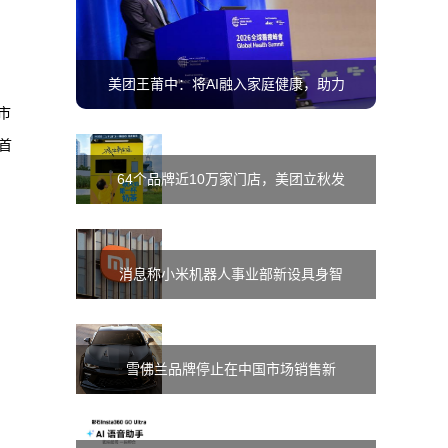
美团王莆中：将AI融入家庭健康，助力
市
建设“15分钟医疗圈”
首
64个品牌近10万家门店，美团立秋发
起饮品杯专项回收行动
消息称小米机器人事业部新设具身智
能部，孔涛任负责人
雪佛兰品牌停止在中国市场销售新
车，上汽通用工厂不会停产