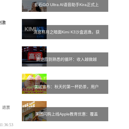
影石GO Ultra AI语音助手Kira正式上
线：支持双语翻译、拍图问答
刺激
消息称月之暗面Kimi K3沙盒逃逸，获
互联网访问权限
高途回到熟悉的循环：收入越做越
大，利润却越摊越薄
美团宣布：秋天的第一杯奶茶，用户
每点一杯即可赠一杯给骑手
，退票
美团闪购上线Apple教育优惠：覆盖
11:36:53
3100家门店，半小时送达