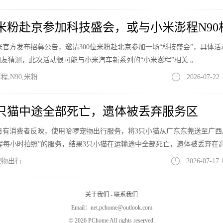
位米粉赴京参加科技盛会，或与小米澎程N90
息，小米官方发布招募公告，邀请300位米粉赴北京参加一场“科技盛会”，具体
友猜测，此次活动很可能与小米汽车新系列的“小米澎程”相关 。
,N90,米粉
2026-07-22 
只猫中途全部死亡，遗体被丢弃服务区
息，近日有消费者反映，使用哈啰宠物出行服务，将3只小猫从广东东莞送至广
行程每小时拍照”的服务，结果3只小猫在运输途中全部死亡，遗体被丢弃在
宠物出行
2026-07-17 
关于我们
-
联系我们
Email：net.pchome@outlook.com
©
2026 PChome All rights reserved.