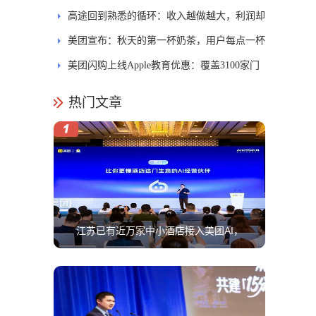
问权限
高途回到熟悉的循环：收入越做越大，利润却
越摊越薄
美团宣布：秋天的第一杯奶茶，用户每点一杯
即可赠一杯给骑手
美团闪购上线Apple教育优惠：覆盖3100家门
店，半小时送达
热门文章
江苏已有近万家中小酒店接入美团AI，
有商家一年省下5万运营成本