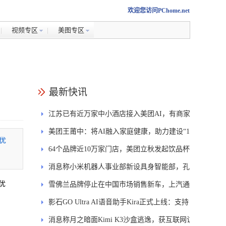
欢迎您访问PChome.net
视频专区
美图专区
最新快讯
江苏已有近万家中小酒店接入美团AI，有商家
一年省下5万运营成本
美团王莆中：将AI融入家庭健康，助力建设“15
合优
分钟医疗圈”
64个品牌近10万家门店，美团立秋发起饮品杯
专项回收行动
消息称小米机器人事业部新设具身智能部，孔
优
涛任负责人
雪佛兰品牌停止在中国市场销售新车，上汽通
用工厂不会停产
影石GO Ultra AI语音助手Kira正式上线：支持
双语翻译、拍图问答
消息称月之暗面Kimi K3沙盒逃逸，获互联网访