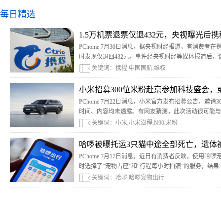
每日精选
1.5万机票退票仅退432元，央视曝光后
PChome 7月30日消息，据央视财经报道，有消费者在
时发现仅退回432元。事件经央视财经等媒体报道后
关键词：携程,中国国航,维权
小米招募300位米粉赴京参加科技盛会，
PChome 7月22日消息，小米官方发布招募公告，邀
时间、内容均未透露。有网友猜测，此次活动很可能与小
关键词：小米,小米澎程,N90,米粉
哈啰被曝托运3只猫中途全部死亡，遗体
PChome 7月17日消息，近日有消费者反映，使用
时选择了“宠物占座”和“行程每小时拍照”的服务，结
路服务区。
关键词：哈啰,哈啰宠物出行