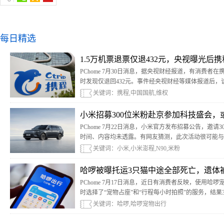
每日精选
1.5万机票退票仅退432元，央视曝光后
PChome 7月30日消息，据央视财经报道，有消费者在
时发现仅退回432元。事件经央视财经等媒体报道后
关键词：携程,中国国航,维权
小米招募300位米粉赴京参加科技盛会，
PChome 7月22日消息，小米官方发布招募公告，邀
时间、内容均未透露。有网友猜测，此次活动很可能与小
关键词：小米,小米澎程,N90,米粉
哈啰被曝托运3只猫中途全部死亡，遗体
PChome 7月17日消息，近日有消费者反映，使用
时选择了“宠物占座”和“行程每小时拍照”的服务，结
路服务区。
关键词：哈啰,哈啰宠物出行