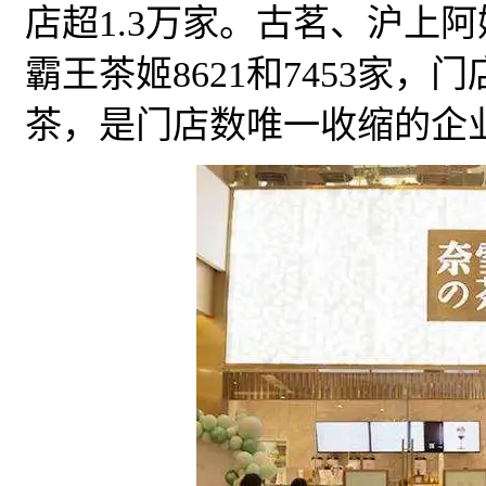
店超1.3万家。古茗、沪上阿姨
霸王茶姬8621和7453家
茶，是门店数唯一收缩的企