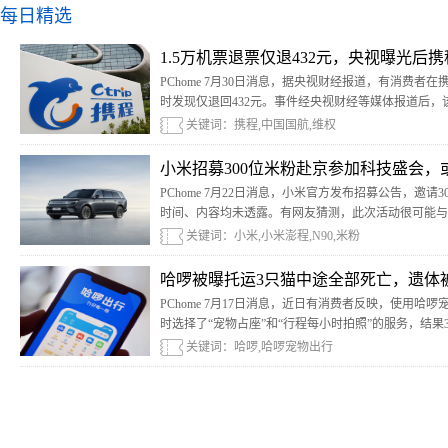
每日精选
1.5万机票退票仅退432元，央视曝光后
PChome 7月30日消息，据央视财经报道，有消费者在
时发现仅退回432元。事件经央视财经等媒体报道后
关键词：携程,中国国航,维权
小米招募300位米粉赴京参加科技盛会，
PChome 7月22日消息，小米官方发布招募公告，邀
时间、内容均未透露。有网友猜测，此次活动很可能与小
关键词：小米,小米澎程,N90,米粉
哈啰被曝托运3只猫中途全部死亡，遗体
PChome 7月17日消息，近日有消费者反映，使用
时选择了“宠物占座”和“行程每小时拍照”的服务，结
路服务区。
关键词：哈啰,哈啰宠物出行