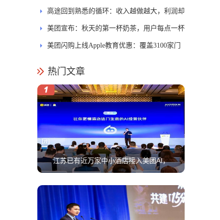
问权限
高途回到熟悉的循环：收入越做越大，利润却
越摊越薄
美团宣布：秋天的第一杯奶茶，用户每点一杯
即可赠一杯给骑手
美团闪购上线Apple教育优惠：覆盖3100家门
店，半小时送达
热门文章
江苏已有近万家中小酒店接入美团AI，
有商家一年省下5万运营成本