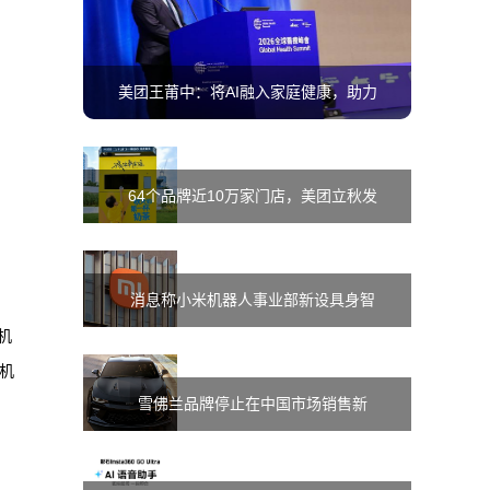
美团王莆中：将AI融入家庭健康，助力
建设“15分钟医疗圈”
64个品牌近10万家门店，美团立秋发
起饮品杯专项回收行动
消息称小米机器人事业部新设具身智
机
能部，孔涛任负责人
款机
雪佛兰品牌停止在中国市场销售新
车，上汽通用工厂不会停产