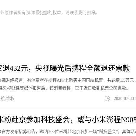
归原作者所有,如果侵犯您的权益，请联系我们删除。
票仅退432元，央视曝光后携程全额退还票款
息，据央视财经报道，有消费者在携程APP上购买中国国航机票，共花费1.5万元
件经央视财经等媒体报道后，该消费者称，已于近日收到机票全额退款。
航,维权
2026-07-30 
位米粉赴京参加科技盛会，或与小米澎程N90
息，小米官方发布招募公告，邀请300位米粉赴北京参加一场“科技盛会”，具体