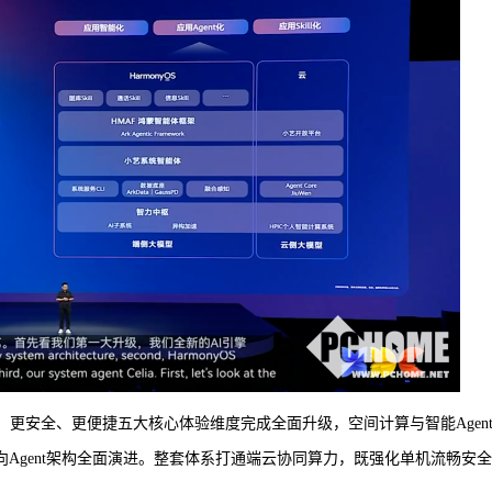
流畅、更安全、更便捷五大核心体验维度完成全面升级，空间计算与智能Agen
nce实现向Agent架构全面演进。整套体系打通端云协同算力，既强化单机流畅安