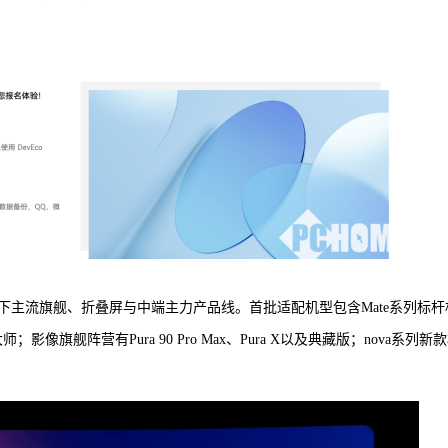
主流旗舰、折叠屏与中端主力产品线。首批适配机型包含Mate系列标杆
非凡大师；影像旗舰阵营有Pura 90 Pro Max、Pura X以及典藏版；nova系列新