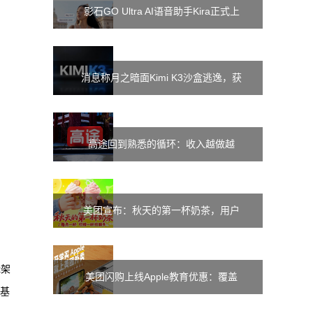
影石GO Ultra AI语音助手Kira正式上
线：支持双语翻译、拍图问答
消息称月之暗面Kimi K3沙盒逃逸，获
互联网访问权限
高途回到熟悉的循环：收入越做越
大，利润却越摊越薄
美团宣布：秋天的第一杯奶茶，用户
每点一杯即可赠一杯给骑手
t架
美团闪购上线Apple教育优惠：覆盖
全基
3100家门店，半小时送达