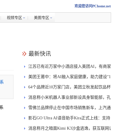
欢迎您访问PChome.net
视频专区
美图专区
最新快讯
江苏已有近万家中小酒店接入美团AI，有商家
一年省下5万运营成本
美团王莆中：将AI融入家庭健康，助力建设“15
，系
分钟医疗圈”
64个品牌近10万家门店，美团立秋发起饮品杯
专项回收行动
消息称小米机器人事业部新设具身智能部，孔
，系
涛任负责人
雪佛兰品牌停止在中国市场销售新车，上汽通
用工厂不会停产
影石GO Ultra AI语音助手Kira正式上线：支持
双语翻译、拍图问答
消息称月之暗面Kimi K3沙盒逃逸，获互联网访