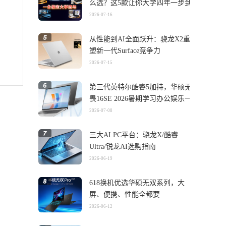
么选？这5款让你大学四年一步到
位
2026-07-16
从性能到AI全面跃升：骁龙X2重
塑新一代Surface竞争力
2026-07-15
第三代英特尔酷睿5加持，华硕无
畏16SE 2026暑期学习办公娱乐一
机搞定
2026-07-08
三大AI PC平台：骁龙X/酷睿
Ultra/锐龙AI选购指南
2026-06-19
618换机优选华硕无双系列，大
屏、便携、性能全都要
2026-06-12