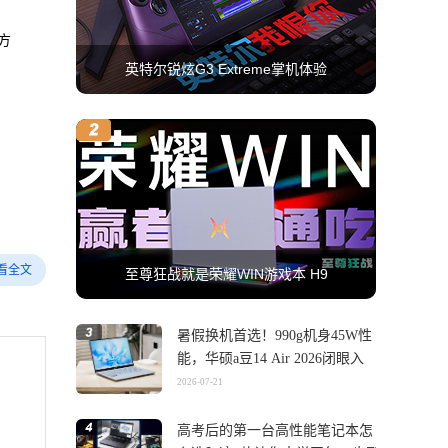
方
英特尔锐炫G3 Extreme掌机体验
看全文
至尊狂战就是荣耀WIN游戏本 H9
暑假换机首选！990g机身45W性
能，华硕a豆14 Air 2026闭眼入
2026-07-21
高考后的第一台高性能笔记本怎