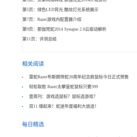
第5页：绿色LED背光 酷炫灯光系统展示
第7页：Razer游戏内配置器介绍
第9页：那伽梵蛇2014 Synapse 2.0云驱动解析
第11页：评测总结
相关阅读
雷蛇Razer布斯朗悍蛇20周年纪念款鼠标今日正式预售
轻松取胜 Razer太攀皇蛇鼠标只要399
壹周刊：游戏选鼠标？鼠标选游戏？
双11 壕起来！蛇迷年度福利大放送！
每日精选