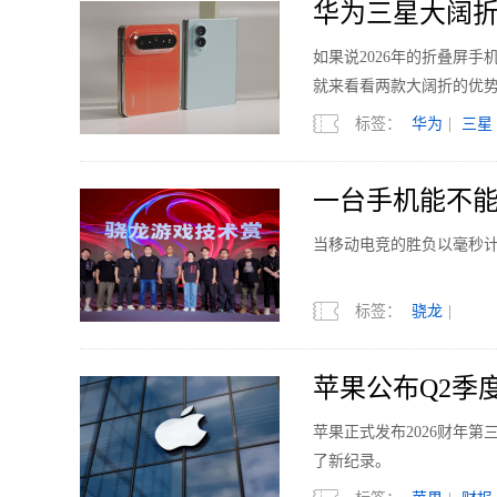
华为三星大阔折
如果说2026年的折叠屏
就来看看两款大阔折的优
标签：
华为
|
三星
一台手机能不
当移动电竞的胜负以毫秒
标签：
骁龙
|
苹果公布Q2季度
苹果正式发布2026财年
了新纪录。