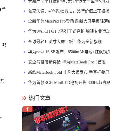
长鑫产品不打低价牌 报价不低于三星/SK海力
身后
士
领克失速：40%跌幅背后，品牌价值正在被稀
释
全新华为MatePad Pro登场 刷新大屏平板轻薄纪
录
华为WATCH GT 7系列正式亮相 解锁专业运动
新体验
全球最轻12英寸大屏平板！华为全新旗舰
，那
MatePad Pro正式发布
华为nova 16 SE发布：8500mAh电池+红枫镜头
安全与轻薄新突破 华为MateBook Pro S首发一
区双像素技术防窥屏
新款MateBook Fold 非凡大师发布 手写折叠屏
，共
引领PC交互新体验
华为首款RGB-MiniLED电视开售 300Hz超高刷
新率
热门文章
样。