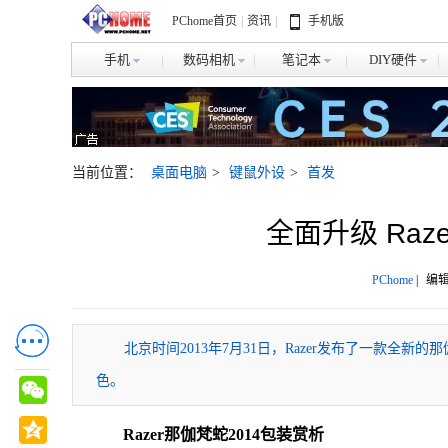
PChome首页
|
资讯
|
手机版
手机
数码相机
笔记本
DIY硬件
当前位置：
桌面电脑
>
键鼠外设
>
首发
全面升级 Raz
PChome
|
编辑
北京时间2013年7月31日，Razer发布了一款全
色。
Razer那伽梵蛇2014包装赏析