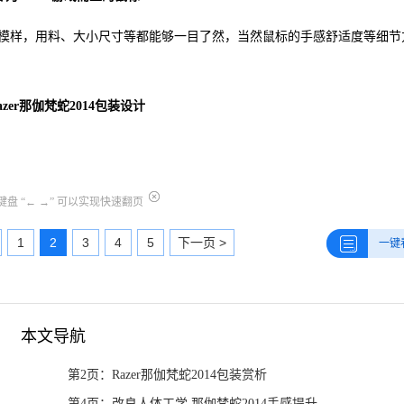
模样，用料、大小尺寸等都能够一目了然，当然鼠标的手感舒适度等细节
azer那伽梵蛇2014包装设计
盘 “← →” 可以实现快速翻页
1
2
3
4
5
下一页 >
一键
本文导航
第2页：Razer那伽梵蛇2014包装赏析
第4页：改良人体工学 那伽梵蛇2014手感提升