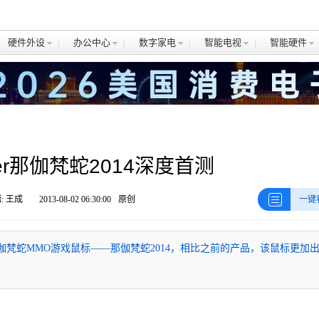
硬件外设
办公中心
数字家电
智能电视
智能硬件
er那伽梵蛇2014深度首测
: 王成
2013-08-02 06:30:00
原创
一键
新的那伽梵蛇MMO游戏鼠标——那伽梵蛇2014，相比之前的产品，该鼠标更加