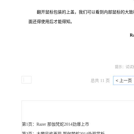
翻开鼠标包装的上盖，我们可以看到内部鼠标的大致
面还得使用后才能得知。
R
提示：试试键
< 上一页
总共 11 页
第1页：Razer 那伽梵蛇2014劲爆上市
第3页：太攀风格再现 那伽梵蛇2014外观赏析