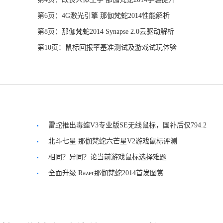
第6页：4G激光引擎 那伽梵蛇2014性能解析
第8页：那伽梵蛇2014 Synapse 2.0云驱动解析
第10页：鼠标回报率基准测试及游戏试玩体验
雷蛇推出毒蝰V3专业版SE无线鼠标，国补后仅794.2
元
北斗七星 那伽梵蛇六芒星V2游戏鼠标评测
相同？异同？论当前游戏鼠标选择难题
全面升级 Razer那伽梵蛇2014首发图赏