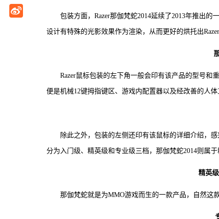
包装方面，Razer那伽梵蛇2014延续了2013年推
设计有特殊的光影效果作为渲染，从而更好的烘托出Raze
Razer鼠标包装的左下角一般会印有该产品的型号和
便是机械12键拇指键区、游戏内配置器以及经改善的人
除此之外，包装的左侧还印有该鼠标的详细介绍，感兴
分为入门级、精英级和专业级三档，那伽梵蛇2014则属于
精英级
那伽梵蛇就是为MMO游戏而生的一款产品，自然这款