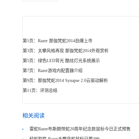
第1页：Razer 那伽梵蛇2014劲爆上市
第3页：太攀风格再现 那伽梵蛇2014外观赏析
第5页：绿色LED背光 酷炫灯光系统展示
第7页：Razer游戏内配置器介绍
第9页：那伽梵蛇2014 Synapse 2.0云驱动解析
第11页：评测总结
相关阅读
雷蛇Razer布斯朗悍蛇20周年纪念款鼠标今日正式预售
轻松取胜 Razer太攀皇蛇鼠标只要399