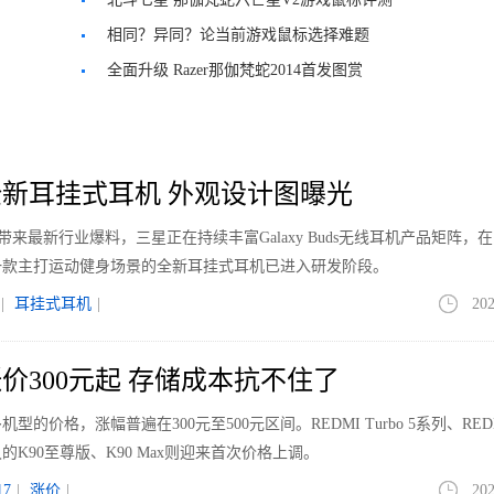
相同？异同？论当前游戏鼠标选择难题
全面升级 Razer那伽梵蛇2014首发图赏
新耳挂式耳机 外观设计图曝光
le带来最新行业爆料，三星正在持续丰富Galaxy Buds无线耳机产品矩阵，
一款主打运动健身场景的全新耳挂式耳机已进入研发阶段。
|
耳挂式耳机
|
202
价300元起 存储成本抗不住了
价格，涨幅普遍在300元至500元区间。REDMI Turbo 5系列、REDM
K90至尊版、K90 Max则迎来首次价格上调。
7
|
涨价
|
202