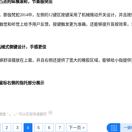
凸点的纵横滚轮，节奏感突出
。那伽梵蛇2014中，左侧的12键区按键采用了机械微动开关设计，并且按
触觉和听觉上给予用户反馈，按键触发更为准确，还能够提升盲按效率，
机械式侧键设计，手感更佳
够舒适摆放在上面，并且右侧还提供了宽大的橡胶区域，能够给小指提供
鼠标右侧的指托部分展示
盘 “← →” 可以实现快速翻页
2
3
4
5
6
7
下一页 >
一键