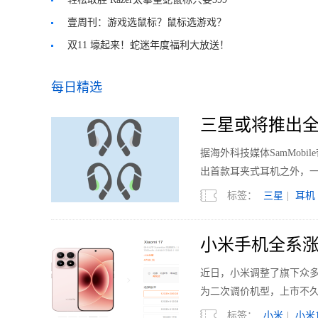
壹周刊：游戏选鼠标？鼠标选游戏？
双11 壕起来！蛇迷年度福利大放送！
每日精选
三星或将推出全
据海外科技媒体SamMobi
出首款耳夹式耳机之外，
标签：
三星
|
耳机
小米手机全系涨
近日，小米调整了旗下众多机型的
为二次调价机型，上市不久的
标签：
小米
|
小米1