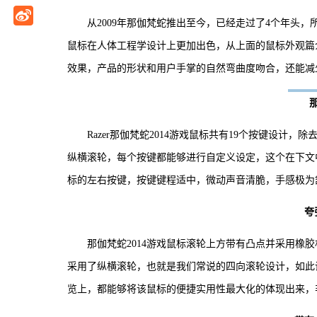
从2009年那伽梵蛇推出至今，已经走过了4个年头，所
鼠标在人体工程学设计上更加出色，从上面的鼠标外观篇
效果，产品的形状和用户手掌的自然弯曲度吻合，还能减
Razer那伽梵蛇2014游戏鼠标共有19个按键设计
纵横滚轮，每个按键都能够进行自定义设定，这个在下文
标的左右按键，按键键程适中，微动声音清脆，手感极为
夸
那伽梵蛇2014游戏鼠标滚轮上方带有凸点并采用橡
采用了纵横滚轮，也就是我们常说的四向滚轮设计，如此
览上，都能够将该鼠标的便捷实用性最大化的体现出来，