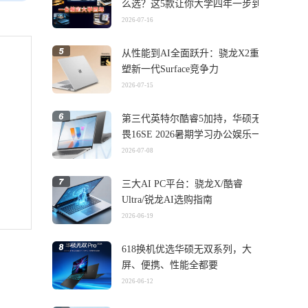
么选？这5款让你大学四年一步到
位
2026-07-16
从性能到AI全面跃升：骁龙X2重
塑新一代Surface竞争力
2026-07-15
第三代英特尔酷睿5加持，华硕无
畏16SE 2026暑期学习办公娱乐一
机搞定
2026-07-08
三大AI PC平台：骁龙X/酷睿
Ultra/锐龙AI选购指南
2026-06-19
618换机优选华硕无双系列，大
屏、便携、性能全都要
2026-06-12