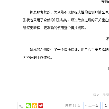
带有
提及那伽梵蛇，怎么能不说他标志性的左侧12键区呢
形状也采用了全新的凹形结构，经过改良之后的开关能在
玩家更轻松，更准确的使用整个拇指键区。
鼠标的右侧提供了一个指托设计，用户右手无名指能
为舒适的手感体验。
提示：试试键
< 上一页
1
总共 11 页