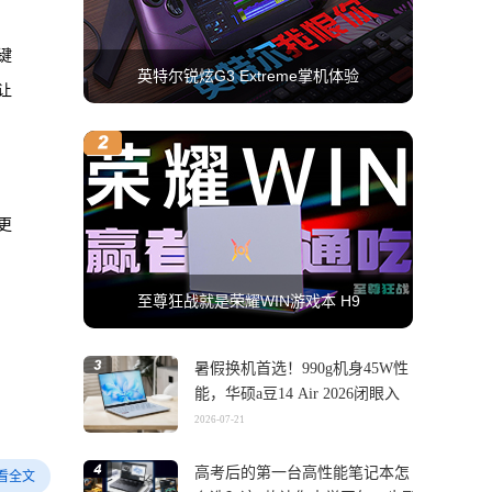
键
英特尔锐炫G3 Extreme掌机体验
让
更
至尊狂战就是荣耀WIN游戏本 H9
暑假换机首选！990g机身45W性
能，华硕a豆14 Air 2026闭眼入
2026-07-21
高考后的第一台高性能笔记本怎
看全文