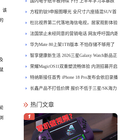
国内电子纸平板持续下行 上半年学习本暴跌
。该
84.6%
方程豹钛9申报图曝光 全尺寸六座插混SUV首
的
发DMS
杜比视界第二代落地海信电视，居家观影体验
能迎来哪些升级？
法国禁止未经同意的营销电话 网友呼吁国内跟
进
华为Mate 80上架1TB版本 不怕存储不够用了
智享健康新生活 2026三星Galaxy Watch新品正
及
式开售
荣耀MagicOS11双重塑流畅体验 内测招募开启
鼠
特纳斯接任首秀 iPhone 18 Pro发布会依旧录播
长鑫产品不打低价牌 报价不低于三星/SK海力
士
热门文章
轮
浏