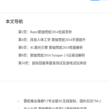
本文导航
第2页：Razer那伽梵蛇2014包装赏析
第4页：改良人体工学 那伽梵蛇2014手感提升
第6页：4G激光引擎 那伽梵蛇2014性能解析
第8页：那伽梵蛇2014 Synapse 2.0云驱动解析
第10页：鼠标回报率基准测试及游戏试玩体验
雷蛇推出毒蝰V3专业版SE无线鼠标，国补后仅794.2
元
北斗七星 那伽梵蛇六芒星V2游戏鼠标评测