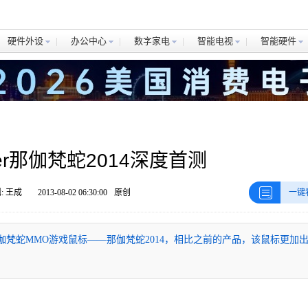
硬件外设
办公中心
数字家电
智能电视
智能硬件
er那伽梵蛇2014深度首测
: 王成
2013-08-02 06:30:00
原创
一键
新的那伽梵蛇MMO游戏鼠标——那伽梵蛇2014，相比之前的产品，该鼠标更加