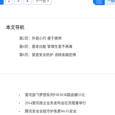
1
2
3
4
下一页 >
一键
本文导航
第2页：外观小巧 便于携带
第4页：基本功能 管理生意不再难
第6页：营造安全防护 消除金融恐惧
斐讯放飞梦想系列FIR303B路由器55元
2014斐讯政企业务发布会在京隆重举行
腾讯安全全程守护免费Wi-Fi安全