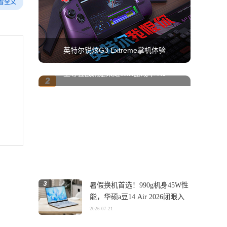
看全文
英特尔锐炫G3 Extreme掌机体验
至尊狂战就是荣耀WIN游戏本 H9
暑假换机首选！990g机身45W性
能，华硕a豆14 Air 2026闭眼入
2026-07-21