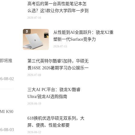
高考后的第一台高性能笔记本怎
么选？这5款让你大学四年一步到
位
2026-07-16
从性能到AI全面跃升：骁龙X2重
塑新一代Surface竞争力
2026-07-15
在即将推
第三代英特尔酷睿5加持，华硕无
畏16SE 2026暑期学习办公娱乐一
机搞定
2026-07-08
6-08-02
三大AI PC平台：骁龙X/酷睿
Ultra/锐龙AI选购指南
2026-06-19
I K90
618换机优选华硕无双系列，大
屏、便携、性能全都要
6-08-03
2026-06-12