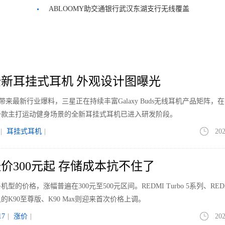
ABLOOMY助交通银行武汉东湖支行无线覆盖
新耳挂式耳机 外观设计图曝光
le带来最新行业爆料，三星正在持续丰富Galaxy Buds无线耳机产品矩阵，
一款主打运动健身场景的全新耳挂式耳机已进入研发阶段。
|
耳挂式耳机
|
202
价300元起 存储成本抗不住了
价格，涨幅普遍在300元至500元区间。REDMI Turbo 5系列、REDM
K90至尊版、K90 Max则迎来首次价格上调。
7
|
涨价
|
202