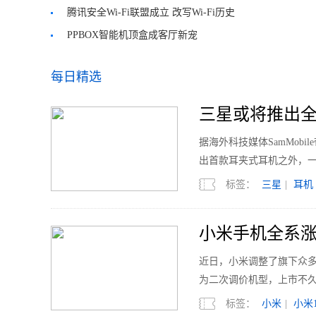
腾讯安全Wi-Fi联盟成立 改写Wi-Fi历史
PPBOX智能机顶盒成客厅新宠
每日精选
三星或将推出全
据海外科技媒体SamMobi
出首款耳夹式耳机之外，
标签：
三星
|
耳机
小米手机全系涨
近日，小米调整了旗下众多机型的
为二次调价机型，上市不久的
标签：
小米
|
小米1