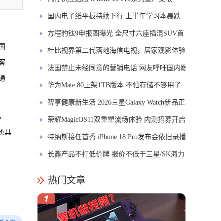
国内电子纸平板持续下行 上半年学习本暴跌
84.6%
方程豹钛9申报图曝光 全尺寸六座插混SUV首
国
发DMS
杜比视界第二代落地海信电视，居家观影体验
客
能迎来哪些升级？
法国禁止未经同意的营销电话 网友呼吁国内跟
通
进
华为Mate 80上架1TB版本 不怕存储不够用了
智享健康新生活 2026三星Galaxy Watch新品正
，
式开售
荣耀MagicOS11双重塑流畅体验 内测招募开启
还具
特纳斯接任首秀 iPhone 18 Pro发布会依旧录播
长鑫产品不打低价牌 报价不低于三星/SK海力
士
热门文章