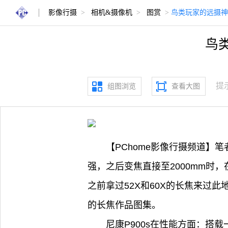
影像行摄
>
相机&摄像机
>
图赏
>
鸟类玩家的远摄神器
鸟类
提
组图浏览
查看大图
【PChome影像行摄频道】
强，之后变焦直接至2000mm时
之前拿过52X和60X的长焦来过
的长焦作品图集。
尼康P900s在性能方面：搭载