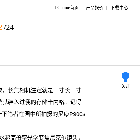
PChome首页
|
产品报价
|
下载中心
2
/24
关灯
效果，长焦相机注定就是一寸长一寸
统统就装入进我的存储卡内咯。记得
下笔者在园中所拍摄的尼康P900s
及83X超高倍率光学变焦尼克尔镜头，