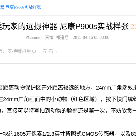
 尼康P900s实战样张
玩家的远摄神器 尼康P900s实战样张
2
PChome
|
责编: 祁建翔
2015-04-16 05:00:00
示：支持键盘翻页 ←左 右→
笔者距离动物保护区开外距离较远的地方，24mm广角端
，在24mm广角画面中的小动物（红色区域），按下快门
此地，直接可以特写拍到动物的脸部还是第一次，不妨欣赏一
一块约1605万像素1/2.3英寸背照式CMOS传感器，以