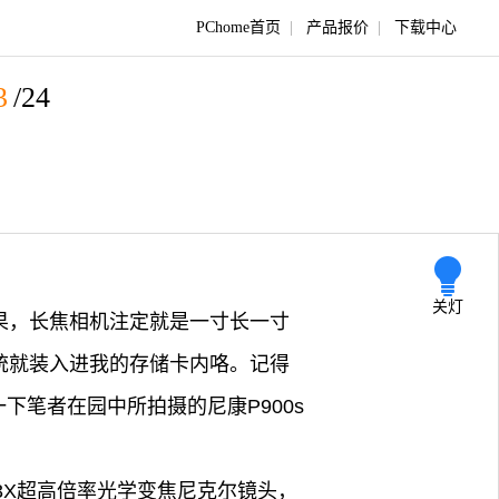
PChome首页
|
产品报价
|
下载中心
3
/24
关灯
效果，长焦相机注定就是一寸长一寸
统统就装入进我的存储卡内咯。记得
下笔者在园中所拍摄的尼康P900s
及83X超高倍率光学变焦尼克尔镜头，