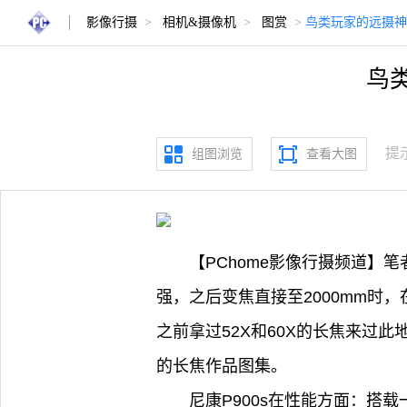
影像行摄
>
相机&摄像机
>
图赏
>
鸟类玩家的远摄神器
鸟类
提
组图浏览
查看大图
【PChome影像行摄频道】
强，之后变焦直接至2000mm时
之前拿过52X和60X的长焦来过
的长焦作品图集。
尼康P900s在性能方面：搭载