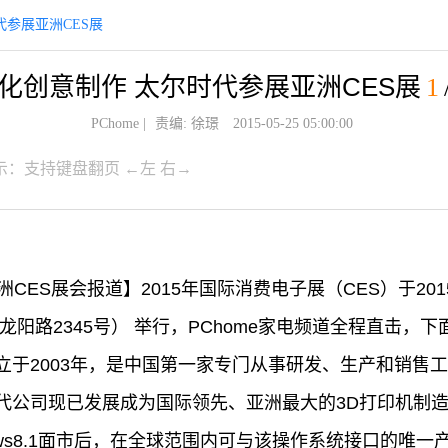
代参展亚洲CES展
化创意制作 太尔时代参展亚洲CES展
1
PChome
|
责编: 徐璟
2015-05-25 05:00:00
示：支持键盘翻页 ←左 右→
亚洲CES展会报道】2015年国际消费电子展（CES）于201
龙阳路2345号） 举行，PChome家电频道全程直击，
立于2003年，是中国第一家专门从事研发、生产和销售工
代公司现已发展成为国际领先、亚洲最大的3D打印机制造
ows8.1面市后，在全球范围内可与该操作系统接口的唯一