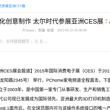
代参展亚洲CES展
化创意制作 太尔时代参展亚洲CES展
7
PChome
|
责编: 徐璟
2015-05-25 05:00:00
示：支持键盘翻页 ←左 右→
亚洲CES展会报道】2015年国际消费电子展（CES）于201
龙阳路2345号） 举行，PChome家电频道全程直击，
立于2003年，是中国第一家专门从事研发、生产和销售工
代公司现已发展成为国际领先、亚洲最大的3D打印机制造
ows8.1面市后，在全球范围内可与该操作系统接口的唯一