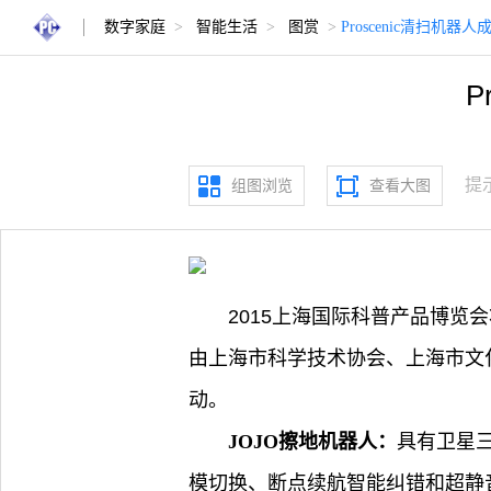
数字家庭
>
智能生活
>
图赏
>
Proscenic清扫机
P
提
组图浏览
查看大图
2015上海国际科普产品博览会
由上海市科学技术协会、上海市文
动。
JOJO擦地机器人：
具有卫星
模切换、断点续航智能纠错和超静