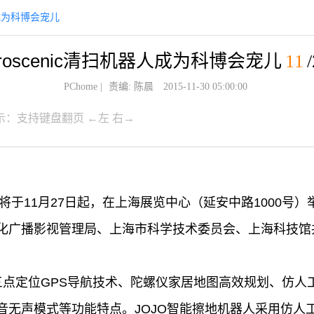
器人成为科博会宠儿
roscenic清扫机器人成为科博会宠儿
11
PChome
|
责编: 陈晨
2015-11-30 05:00:00
示：支持键盘翻页 ←左 右→
将于11月27日起，在上海展览中心（延安中路1000号）
化广播影视管理局、上海市科学技术委员会、上海科技馆
三点定位GPS导航技术、陀螺仪家居地图高效规划、仿人
音无声模式等功能特点。JOJO智能擦地机器人采用仿人