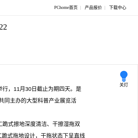
PChome首页
|
产品报价
|
下载中心
/22
关灯
举行，11月30日截止为期四天。是
共同主办的大型科普产业展览活
工跪式擦地深度清洁、干擦湿拖双
工跪式拖地设计，干拖状态下呈直线