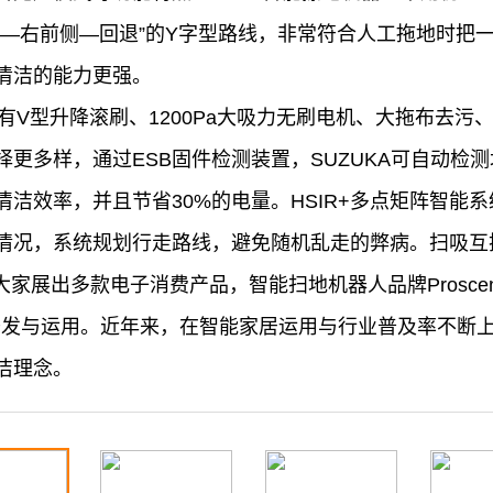
退—右前侧—回退”的Y字型路线，非常符合人工拖地时把
清洁的能力更强。
有V型升降滚刷、1200Pa大吸力无刷电机、大拖布去
更多样，通过ESB固件检测装置，SUZUKA可自动检
洁效率，并且节省30%的电量。HSIR+多点矩阵智能
情况，系统规划行走路线，避免随机乱走的弊病。扫吸互
大家展出多款电子消费产品，智能扫地机器人品牌Prosce
技术的开发与运用。近年来，在智能家居运用与行业普及率不
洁理念。