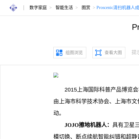
数字家庭
>
智能生活
>
图赏
>
Proscenic清扫机
P
提
组图浏览
查看大图
2015上海国际科普产品博览会
由上海市科学技术协会、上海市文
动。
JOJO擦地机器人：
具有卫星
模切换、断点续航智能纠错和超静