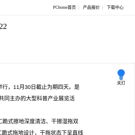
PChome首页
|
产品报价
|
下载中心
/22
关灯
举行，11月30日截止为期四天。是
共同主办的大型科普产业展览活
工跪式擦地深度清洁、干擦湿拖双
工跪式拖地设计，干拖状态下呈直线