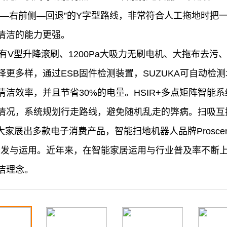
退—右前侧—回退”的Y字型路线，非常符合人工拖地时把
清洁的能力更强。
有V型升降滚刷、1200Pa大吸力无刷电机、大拖布去
更多样，通过ESB固件检测装置，SUZUKA可自动检
洁效率，并且节省30%的电量。HSIR+多点矩阵智能
情况，系统规划行走路线，避免随机乱走的弊病。扫吸互
大家展出多款电子消费产品，智能扫地机器人品牌Prosce
技术的开发与运用。近年来，在智能家居运用与行业普及率不
洁理念。