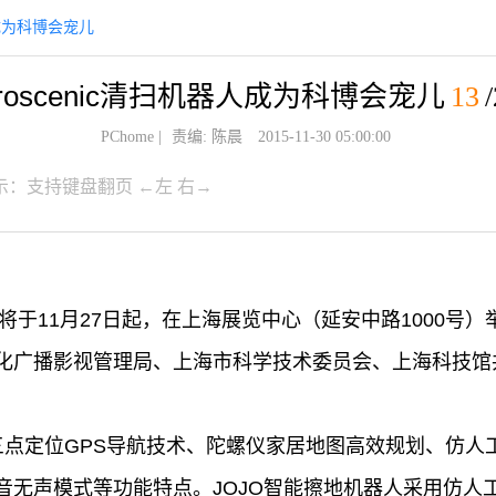
器人成为科博会宠儿
roscenic清扫机器人成为科博会宠儿
13
PChome
|
责编: 陈晨
2015-11-30 05:00:00
示：支持键盘翻页 ←左 右→
将于11月27日起，在上海展览中心（延安中路1000号）
化广播影视管理局、上海市科学技术委员会、上海科技馆
三点定位GPS导航技术、陀螺仪家居地图高效规划、仿人
音无声模式等功能特点。JOJO智能擦地机器人采用仿人