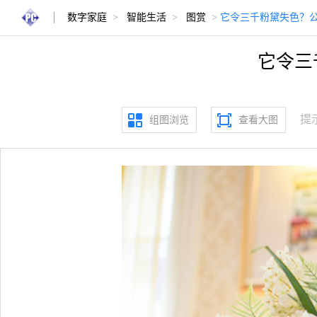
数字家庭
>
智能生活
>
图赏
>
它令三千粉黛失色？公
它令三
提
组图浏览
查看大图