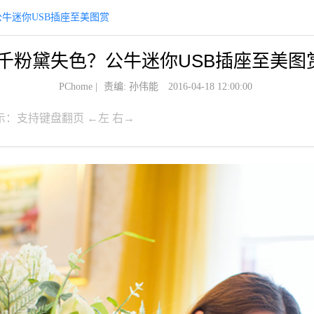
牛迷你USB插座至美图赏
千粉黛失色？公牛迷你USB插座至美图
PChome
|
责编: 孙伟能
2016-04-18 12:00:00
示：支持键盘翻页 ←左 右→