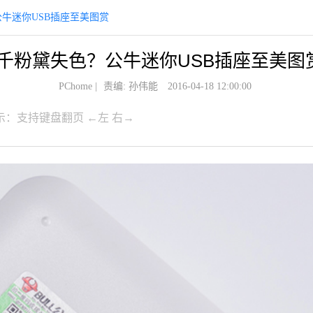
牛迷你USB插座至美图赏
千粉黛失色？公牛迷你USB插座至美图
PChome
|
责编: 孙伟能
2016-04-18 12:00:00
示：支持键盘翻页 ←左 右→