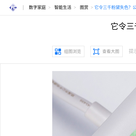
数字家庭
>
智能生活
>
图赏
>
它令三千粉黛失色？公
它令三
提
组图浏览
查看大图