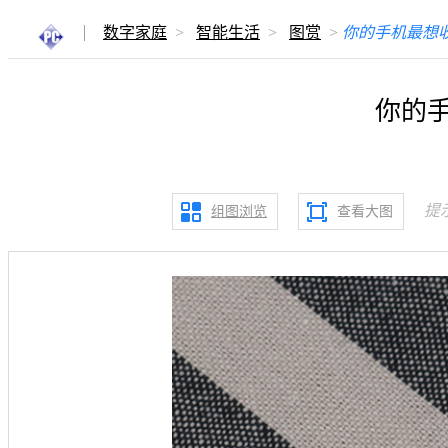
数字家庭
>
智能生活
>
图赏
>
你的手机最想收
你的手
提
组图浏览
查看大图