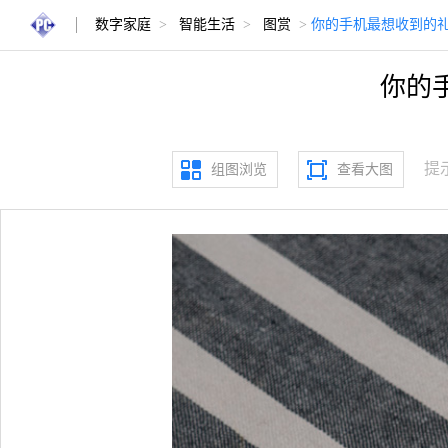
数字家庭
>
智能生活
>
图赏
>
你的手机最想收到的礼
你的
提
组图浏览
查看大图