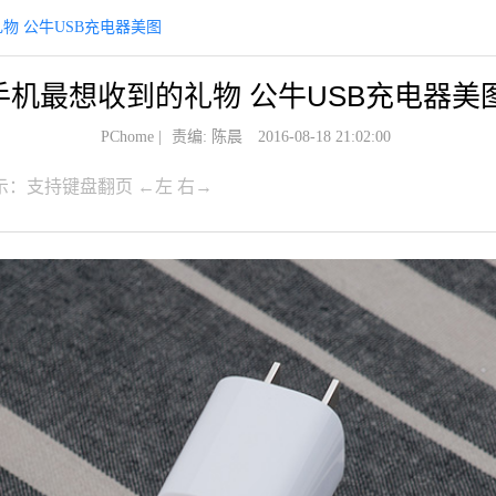
物 公牛USB充电器美图
手机最想收到的礼物 公牛USB充电器美
PChome
|
责编: 陈晨
2016-08-18 21:02:00
示：支持键盘翻页 ←左 右→