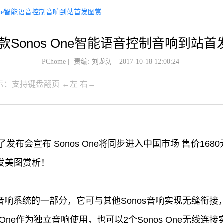
 One智能语音控制音响到站首发图赏
Sonos One智能语音控制音响到站首
PChome
|
责编: 刘龙涛
2017-10-18 12:00:24
示：支持键盘翻页 ←左 右→
办了发布会宣布 Sonos One将同步进入中国市场 售价1
首发美图赏析！
：
智能家庭音响系统的一部分，它可与其他Sonos音响实现无缝
 One作为独立音响使用，也可以2个Sonos One无线