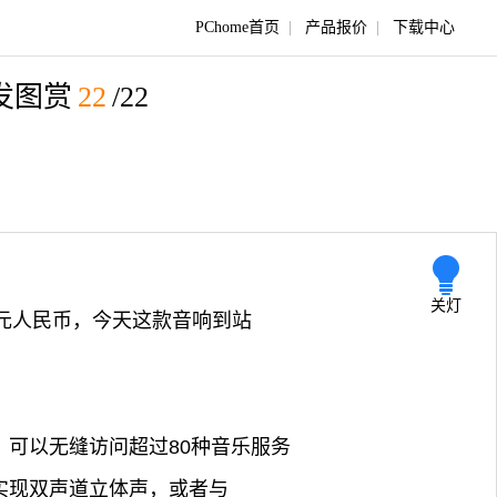
PChome首页
|
产品报价
|
下载中心
发图赏
22
/22
关灯
680元人民币，今天这款音响到站
衔接，可以无缝访问超过80种音乐服务
连接实现双声道立体声，或者与