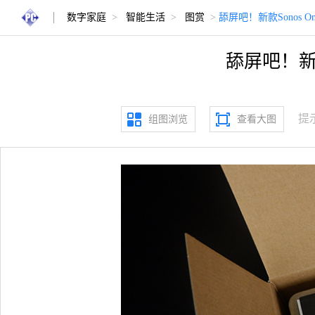
数字家庭
>
智能生活
>
图赏
>
舔屏吧！新款Sonos
舔屏吧！新
提
组图浏览
查看大图