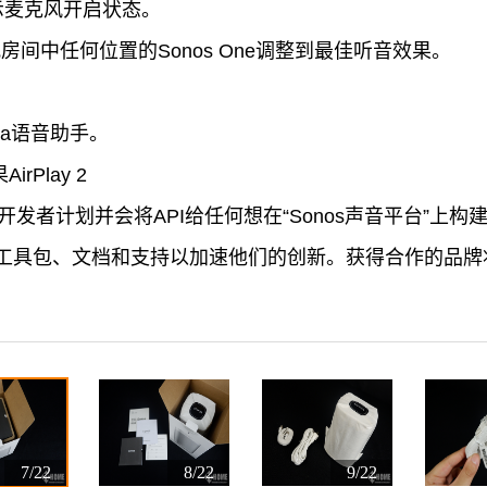
示麦克风开启状态。
以把房间中任何位置的Sonos One调整到最佳听音效果。
。
exa语音助手。
rPlay 2
开放其开发者计划并会将API给任何想在“Sonos声音平台”
具包、文档和支持以加速他们的创新。获得合作的品牌将获
7/22
8/22
9/22