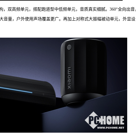
，双高频单元，搭配跑道型中低频单元，音质真实细腻。360°全向出音
dB大音量，户外使用声场覆盖更广。再加上对称式大振幅被动单元，外显设