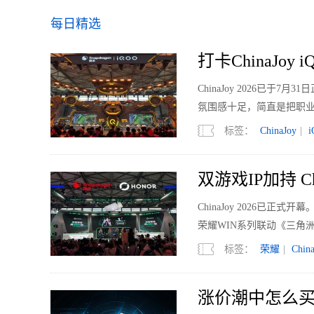
每日精选
打卡ChinaJo
ChinaJoy 2026已
氛围感十足，简直是把职
标签：
ChinaJoy
|
双游戏IP加持 Ch
ChinaJoy 2026已
荣耀WIN系列联动《三角洲
标签：
荣耀
|
Chin
涨价潮中怎么买？