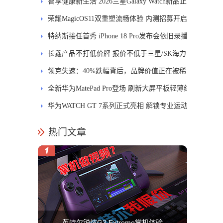
智享健康新生活 2026三星Galaxy Watch新品正
式开售
荣耀MagicOS11双重塑流畅体验 内测招募开启
特纳斯接任首秀 iPhone 18 Pro发布会依旧录播
长鑫产品不打低价牌 报价不低于三星/SK海力
士
领克失速：40%跌幅背后，品牌价值正在被稀
释
全新华为MatePad Pro登场 刷新大屏平板轻薄纪
录
华为WATCH GT 7系列正式亮相 解锁专业运动
新体验
热门文章
英特尔锐炫G3 Extreme掌机体验