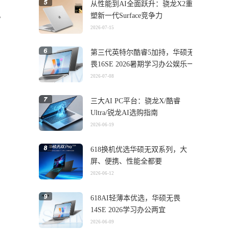
从性能到AI全面跃升：骁龙X2重
，
塑新一代Surface竞争力
2026-07-15
第三代英特尔酷睿5加持，华硕无
畏16SE 2026暑期学习办公娱乐一
机搞定
2026-07-08
三大AI PC平台：骁龙X/酷睿
Ultra/锐龙AI选购指南
2026-06-19
618换机优选华硕无双系列，大
屏、便携、性能全都要
2026-06-12
618AI轻薄本优选，华硕无畏
14SE 2026学习办公两宜
2026-06-09