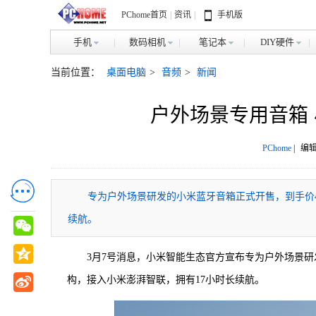
PChome首页
|
资讯
|
手机版
手机
数码相机
笔记本
DIY硬件
当前位置：
桌面电脑
>
音频
>
新闻
户外场景专用音箱 
PChome
|
编辑
专为户外场景研发的小米蓝牙音箱正式开售，到手价4
续航。
3月7号消息，小米智能生态官方宣布专为户外场景研
构，接入小米澎湃智联，拥有17小时长续航。