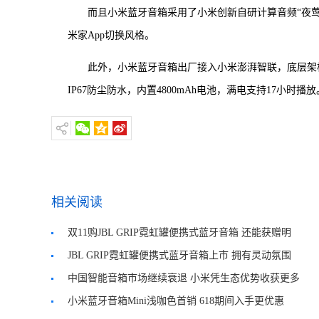
而且小米蓝牙音箱采用了小米创新自研计算音频“夜
米家App切换风格。
此外，小米蓝牙音箱出厂接入小米澎湃智联，底层架
IP67防尘防水，内置4800mAh电池，满电支持17小时播放
相关阅读
双11购JBL GRIP霓虹罐便携式蓝牙音箱 还能获赠明
星周边
JBL GRIP霓虹罐便携式蓝牙音箱上市 拥有灵动氛围
灯效
中国智能音箱市场继续衰退 小米凭生态优势收获更多
份额增长
小米蓝牙音箱Mini浅咖色首销 618期间入手更优惠