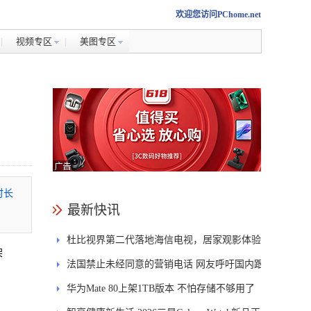
欢迎您访问PChome.net
视频专区
美图专区
时长
最新快讯
杜比视界第二代落地海信电视，居家观影体验
架
能迎来哪些升级？
法国禁止未经同意的营销电话 网友呼吁国内跟
进
华为Mate 80上架1TB版本 不怕存储不够用了