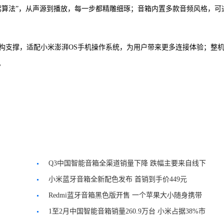
莺算法”，从声源到播放，每一步都精雕细琢；音箱内置多款音频风格，可
构支撑，适配小米澎湃OS手机操作系统，为用户带来更多连接体验；整
。
Q3中国智能音箱全渠道销量下降 跌幅主要来自线下
小米蓝牙音箱全新配色发布 首销到手价449元
Redmi蓝牙音箱黑色版开售 一个苹果大小随身携带
1至2月中国智能音箱销量260.9万台 小米占据38%市