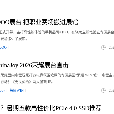
场份额
y iQOO展台 把职业赛场搬进展馆
于7月31日正式开幕，主打高性能体验的手机品牌iQOO，在骁龙主题馆设立专属展
业赛场搬进了展馆。
iQOO
|
202
inaJoy 2026荣耀展台直击
正式开幕。荣耀面向电竞玩家打造电竞氛围浓厚的专属展区“荣耀 WIN 城”，电竞
行动》《无畏契约》两大游戏 IP。
aJoy
|
荣耀WIN
|
202
暑期五款高性价比PCIe 4.0 SSD推荐