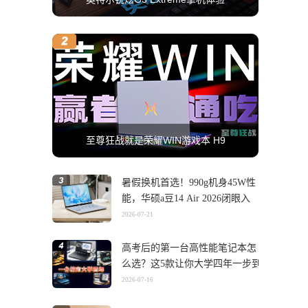
至尊狂战就是荣耀WIN游戏本 H9
暑假换机首选！990g机身45W性
能，华硕a豆14 Air 2026闭眼入
2026-07-21
高考后的第一台高性能笔记本怎
么选？这5款让你大学四年一步到
位
2026-07-16