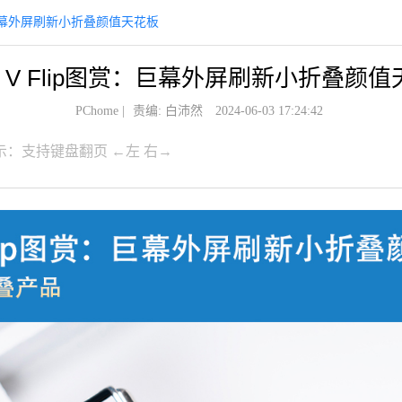
图赏：巨幕外屏刷新小折叠颜值天花板
ic V Flip图赏：巨幕外屏刷新小折叠颜
PChome
|
责编: 白沛然
2024-06-03 17:24:42
示：支持键盘翻页 ←左 右→