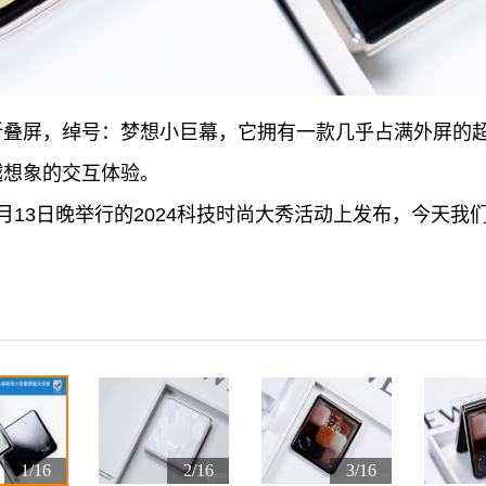
是首款右手折叠屏，绰号：梦想小巨幕，它拥有一款几乎占满外
多超越想象的交互体验。
ip将在6月13日晚举行的2024科技时尚大秀活动上发布，今
1/16
2/16
3/16